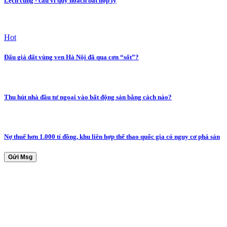
Lệch cung - cầu vì quy hoạch bất hợp lý
Hot
Đấu giá đất vùng ven Hà Nội đã qua cơn “sốt”?
Thu hút nhà đầu tư ngoại vào bất động sản bằng cách nào?
Nợ thuế hơn 1.000 tỉ đồng, khu liên hợp thể thao quốc gia có nguy cơ phá sản
Gửi Msg