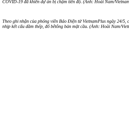
COVID-19 đã khiến dự án bị chậm tiến độ. (Ảnh: Hoài Nam/Vietna
Theo ghi nhận của phóng viên Báo Điện tử VietnamPlus ngày 24/5, 
nhịp kết cấu dầm thép, đổ bêtông bản mặt cầu. (Ảnh: Hoài Nam/Vie