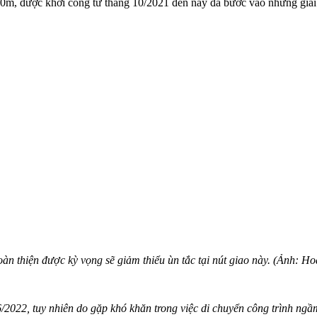
m, được khởi công từ tháng 10/2021 đến nay đã bước vào những giai
oàn thiện được kỳ vọng sẽ giảm thiểu ùn tắc tại nút giao này. (Ảnh: 
/2022, tuy nhiên do gặp khó khăn trong việc di chuyển công trình ngầ