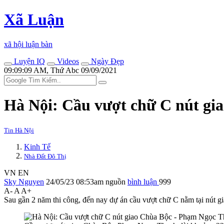
Xã Luận
xã hội luận bàn
Luyện IQ
Videos
Ngày Đẹp
09:09:09 AM, Thứ Abc 09/09/2021
Hà Nội: Cầu vượt chữ C nút gi
Tin Hà Nội
Kinh Tế
Nhà Đất Đô Thị
VN
EN
Sky Nguyen
24/05/23 08:53am
nguồn
bình luận
999
A-
A
A+
Sau gần 2 năm thi công, đến nay dự án cầu vượt chữ C nằm tại nút 