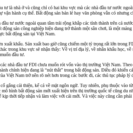
đầu tư là nhà ở và cũng chỉ có hai khu vực mà các nhà đầu tư nước ng
sự vận hành cụ thể. Bất động sản bán lẻ hay văn phòng vẫn có nhưng ch
à đầu tư nước ngoài quan tâm trải rộng khắp các tỉnh thành trên cả nướ
 bất động sản công nghiệp hiện đang trở thành một sân chơi, là một mảng
ực bất động sản tại Việt Nam.
ên xuất khẩu. Sản xuất bao giờ cũng chiếm một tỷ trọng rất lớn trong 
hác trong khu vực sẽ nhận thấy: Về vị trí địa lý, về nhân khẩu học, về 
 muốn đầu tư.
ho các nhà đầu tư FDI chưa muốn rót vốn vào thị trường Việt Nam. Th
 hành chính hiện đang là “nút thắt” trong bất động sản. Điều đó khiến 
ủa Việt Nam trở nên rõ nét hơn trong các bước đi, các thủ tục pháp lý 
 cố gắng cải thiện, kể cả về mặt ngôn ngữ. Tuy nhiên, phụ thuộc vào 
 mô hình bất động sản mới xuất hiện trên thị trường quốc tế cũng du n
kịp thời tiếp nhận và làm việc với cái mới. Và việc này cũng cần phải