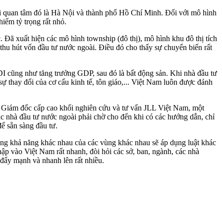
oài quan tâm đó là Hà Nội và thành phố Hồ Chí Minh. Đối với mô hình
iếm tỷ trọng rất nhỏ.
c. Đã xuất hiện các mô hình township (đô thị), mô hình khu đô thị tích
 thu hút vốn đầu tư nước ngoài. Điều đó cho thấy sự chuyển biến rất
FDI cũng như tăng trưởng GDP, sau đó là bất động sản. Khi nhà đầu tư
sự thay đổi của cơ cấu kinh tế, tôn giáo,... Việt Nam luôn được đánh
eo Giám đốc cấp cao khối nghiên cứu và tư vấn JLL Việt Nam, một
các nhà đầu tư nước ngoài phải chờ cho đến khi có các hướng dẫn, chỉ
để sẵn sàng đầu tư.
từng khả năng khác nhau của các vùng khác nhau sẽ áp dụng luật khác
hập vào Việt Nam rất nhanh, đòi hỏi các sở, ban, ngành, các nhà
 đẩy mạnh và nhanh lên rất nhiều.