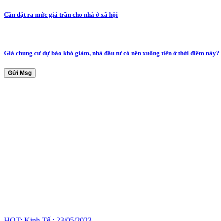
Cần đặt ra mức giá trần cho nhà ở xã hội
Giá chung cư dự báo khó giảm, nhà đầu tư có nên xuống tiền ở thời điểm này?
Gửi Msg
HOT: Kinh Tế : 23/05/2023