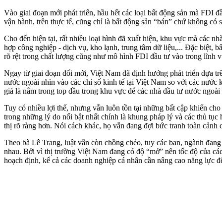
Vào giai đoạn mới phát triển, hầu hết các loại bất động sản mà FDI 
vận hành, trên thực tế, cũng chỉ là bất động sản “bán” chứ không có 
Cho đến hiện tại, rất nhiều loại hình đã xuất hiện, khu vực mà các nh
hợp công nghiệp - dịch vụ, kho lạnh, trung tâm dữ liệu,... Đặc biệt,
rõ rệt trong chất lượng cũng như mô hình FDI đầu tư vào trong lĩnh v
Ngay từ giai đoạn đổi mới, Việt Nam đã định hướng phát triển dựa tr
nước ngoài nhìn vào các chỉ số kinh tế tại Việt Nam so với các nước k
giá là nằm trong top đầu trong khu vực để các nhà đầu tư nước ngoài
Tuy có nhiều lợi thế, nhưng vẫn luôn tồn tại những bất cập khiến c
trong những lý do nổi bật nhất chính là khung pháp lý và các thủ tục
thị rõ ràng hơn. Nói cách khác, họ vẫn đang đợi bức tranh toàn cảnh c
Theo bà Lê Trang, luật vẫn còn chồng chéo, tuy các ban, ngành đang
nhau. Bởi vì thị trường Việt Nam đang có độ “mở” nên tốc độ của các
hoạch định, kể cả các doanh nghiệp cá nhân cần nâng cao năng lực để 