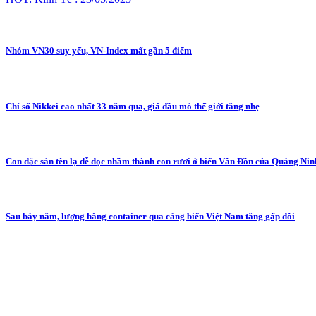
Nhóm VN30 suy yếu, VN-Index mất gần 5 điểm
Chỉ số Nikkei cao nhất 33 năm qua, giá dầu mỏ thế giới tăng nhẹ
Con đặc sản tên lạ dễ đọc nhầm thành con rươi ở biển Vân Đồn của Quảng Nin
Sau bảy năm, lượng hàng container qua cảng biển Việt Nam tăng gấp đôi