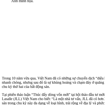
Ảnh minh họa.
Trong 10 năm vừa qua, Việt Nam đã có những sự chuyển dịch “diệu kỳ
nhanh chóng, nhưng sau đó là sự khủng hoảng và chạm đáy ở quãng 
chu kỳ thứ hai của bất động sản.
Tại phiên thảo luận “Thúc đẩy dòng vốn mới” tại hội thảo đầu tư mớ
Lasalle (JLL) Việt Nam cho biết: “Là một nhà tư vấn, JLL đã có hơn
sản trong chu kỳ này đa dạng về loại hình, trải rộng về địa lý và phứ