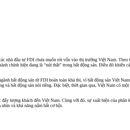
o các nhà đầu tư FDI chưa muốn rót vốn vào thị trường Việt Nam. The
 hành chính hiện đang là “nút thắt” trong bất động sản. Điều đó khiến 
gành bất động sản từ FDI hoàn toàn khả thi, vì bất động sản Việt Nam
g và bất động sản nói riêng. Đặc biệt, thời gian qua, Việt Nam có một
c đẩy lượng khách đến Việt Nam. Cùng với đó, sự xuất hiện của phân kh
 nhìn và khả năng nắm bắt cơ hội.