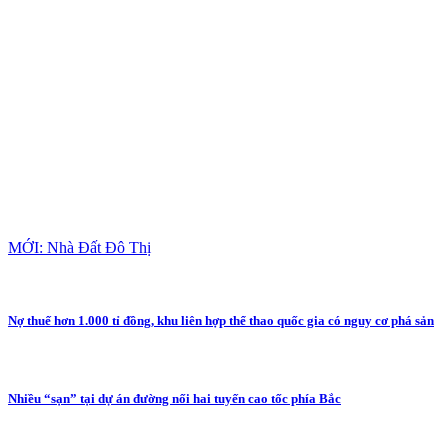
MỚI: Nhà Đất Đô Thị
Nợ thuế hơn 1.000 tỉ đồng, khu liên hợp thể thao quốc gia có nguy cơ phá sản
Nhiều “sạn” tại dự án đường nối hai tuyến cao tốc phía Bắc