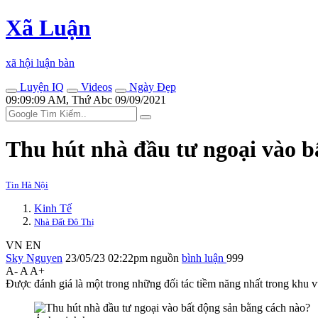
Xã Luận
xã hội luận bàn
Luyện IQ
Videos
Ngày Đẹp
09:09:09 AM, Thứ Abc 09/09/2021
Thu hút nhà đầu tư ngoại vào b
Tin Hà Nội
Kinh Tế
Nhà Đất Đô Thị
VN
EN
Sky Nguyen
23/05/23 02:22pm
nguồn
bình luận
999
A-
A
A+
Được đánh giá là một trong những đối tác tiềm năng nhất trong khu v