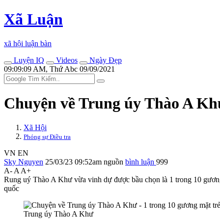
Xã Luận
xã hội luận bàn
Luyện IQ
Videos
Ngày Đẹp
09:09:09 AM, Thứ Abc 09/09/2021
Chuyện về Trung úy Thào A Khư 
Xã Hội
Phóng sự Điều tra
VN
EN
Sky Nguyen
25/03/23 09:52am
nguồn
bình luận
999
A-
A
A+
Rung uý Thào A Khư vừa vinh dự được bầu chọn là 1 trong 10 gương m
quốc
Trung úy Thào A Khư