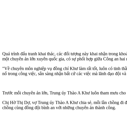
Quá trình đấu tranh khai thác, các đối tượng này khai nhận trong kho
một chuyên án lớn xuyên quốc gia, có sự phối hợp giữa Công an hai n
"Về chuyên môn nghiệp vụ đồng chí Khư làm rất tốt, luôn có tinh thần
nổ trong công việc, sẵn sàng nhận bất cứ các việc mà lãnh đạo đội v
Trước mỗi chuyên án lớn, Trung úy Thào A Khư luôn tham mưu cho l
Chị Hờ Thị Dợ, vợ Trung úy Thào A Khư chia sẻ, mỗi lần chồng đi đánh
chồng cùng đồng đội bình an với những chuyên án thành công.