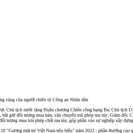
vững vàng của người chiến sỹ Công an Nhân dân
 được Chủ tịch nước tặng Huân chương Chiến công hạng Ba; Chủ tịch 
, bắt giữ đối tượng mua bán, vận chuyển trái phép m‌a tú‌y; Giám đố
 đối tượng mua trái phép chất m‌a tú‌y, góp phần vào sự nghiệp xây dựn
g 10 "Gương mặt trẻ Việt Nam tiêu biểu" năm 2022 - phần thưởng ca