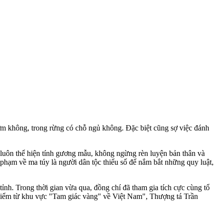
cơm không, trong rừng có chỗ ngủ không. Đặc biệt cũng sợ việc đánh
uôn thể hiện tính gương mẫu, không ngừng rèn luyện bản thân và
ạm về m‌a tú‌y là người dân tộc thiểu số để nắm bắt những quy luật,
nh. Trong thời gian vừa qua, đồng chí đã tham gia tích cực cùng tổ
y hiểm từ khu vực "Tam giác vàng" về Việt Nam", Thượng tá Trần