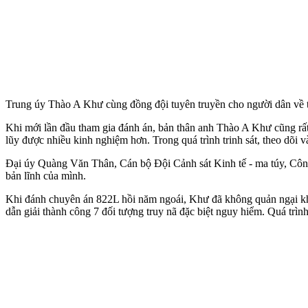
Trung úy Thào A Khư cùng đồng đội tuyên truyền cho người dân về tá
Khi mới lần đầu tham gia đánh án, bản thân anh Thào A Khư cũng rất 
lũy được nhiều kinh nghiệm hơn. Trong quá trình trinh sát, theo dõi v
Đại úy Quàng Văn Thân, Cán bộ Đội Cảnh sát Kinh tế - m‌a tú‌y, Côn
bản lĩnh của mình.
Khi đánh chuyên án 822L hồi năm ngoái, Khư đã không quản ngại khó 
dẫn giải thành công 7 đối tượng truy nã đặc biệt nguy hiểm. Quá trình