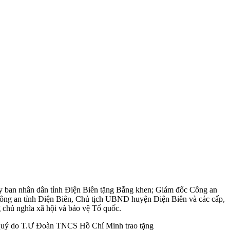
Ủy ban nhân dân tỉnh Điện Biên tặng Bằng khen; Giám đốc Công an
c Công an tỉnh Điện Biên, Chủ tịch UBND huyện Điện Biên và các cấp,
g chủ nghĩa xã hội và bảo vệ Tổ quốc.
o quý do T.Ư Đoàn TNCS Hồ Chí Minh trao tặng