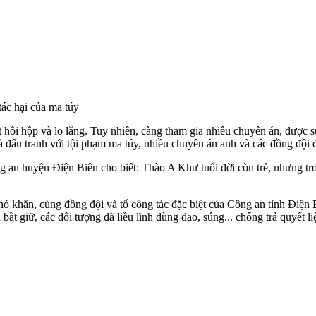
c hại của m‌a tú‌y
hồi hộp và lo lắng. Tuy nhiên, càng tham gia nhiều chuyên án, được sự 
à đấu tranh với tội phạm m‌a tú‌y, nhiều chuyên án anh và các đồng đội
g an huyện Điện Biên cho biết: Thào A Khư tuổi đời còn trẻ, nhưng tr
khăn, cùng đồng đội và tổ công tác đặc biệt của Công an tỉnh Điện Bi
 bắt giữ, các đối tượng đã liều lĩnh dùng dao, súng... chống trả quyết 