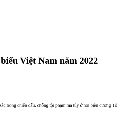
u biểu Việt Nam năm 2022
c trong chiến đấu, chống tội phạm m‌a tú‌y ở nơi biên cương Tổ