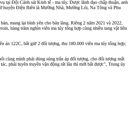
tại Đội Cảnh sát Kinh tế - m‌a tú‌y. Được lãnh đạo chấp thuận, anh
a tú‌y ở huyện Điện Biên là Mường Nhà, Mường Lói, Na Tông và Phu
ịa bàn, mang lại bình yên cho bản làng. Riêng 2 năm 2021 và 2022,
oin, hàng trăm nghìn viên m‌a tú‌y tổng hợp cùng nhiều tang vật liên
ên án 122C, bắt giữ 2 đối tượng, thu 180.000 viên m‌a tú‌y tổng hợp;
uối cùng mình phải dùng súng trấn áp đối tượng, cho đối tượng mất
 tác, phải tuyên truyền vận động rất lâu thì mới bắt được", Trung úy