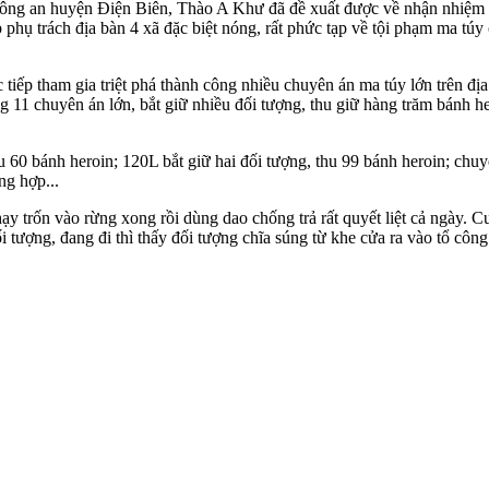
Công an huyện Điện Biên, Thào A Khư đã đề xuất được về nhận nhiệm vụ 
iếp phụ trách địa bàn 4 xã đặc biệt nóng, rất phức tạp về tội phạm m‌
iếp tham gia triệt phá thành công nhiều chuyên án m‌a tú‌y lớn trên đ
 11 chuyên án lớn, bắt giữ nhiều đối tượng, thu giữ hàng trăm bánh her
u 60 bánh heroin; 120L bắt giữ hai đối tượng, thu 99 bánh heroin; chuy
ng hợp...
 trốn vào rừng xong rồi dùng dao chống trả rất quyết liệt cả ngày. C
 tượng, đang đi thì thấy đối tượng chĩa súng từ khe cửa ra vào tổ công