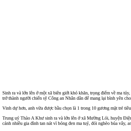
Sinh ra và lớn lên ở một xã biên giới khó khăn, trọng điểm về m‌a tú
trở thành người chiến sỹ Công an Nhân dân để mang lại bình yên cho 
Vinh dự hơn, anh vừa được bầu chọn là 1 trong 10 gương mặt trẻ tiê
Trung uý Thào A Khư sinh ra và lớn lên ở xã Mường Lói, huyện Điện 
cảnh nhiều gia đình tan nát vì bóng đen m‌a tu‌ý, đói nghèo bủa vây,