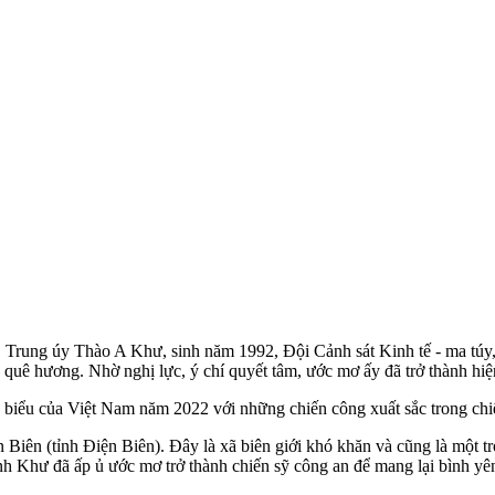
‌y, Trung úy Thào A Khư, sinh năm 1992, Đội Cảnh sát Kinh tế - m‌a tú
quê hương. Nhờ nghị lực, ý chí quyết tâm, ước mơ ấy đã trở thành hiệ
u biểu của Việt Nam năm 2022 với những chiến công xuất sắc trong ch
Biên (tỉnh Điện Biên). Đây là xã biên giới khó khăn và cũng là một 
 anh Khư đã ấp ủ ước mơ trở thành chiến sỹ công an để mang lại bình y