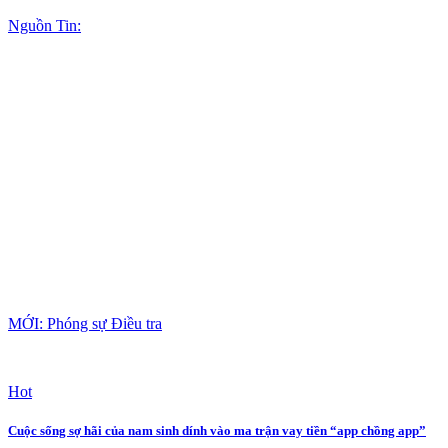
Nguồn Tin:
MỚI: Phóng sự Điều tra
Hot
Cuộc sống sợ hãi của nam sinh dính vào ma trận vay tiền “app chồng app”