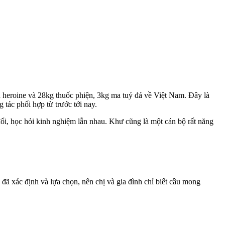
 heroine và 28kg thuốc phi‌ện, 3kg m‌a tu‌ý đá về Việt Nam. Đây là
tác phối hợp từ trước tới nay.
đổi, học hỏi kinh nghiệm lẫn nhau. Khư cũng là một cán bộ rất năng
 đã xác định và lựa chọn, nên chị và gia đình chỉ biết cầu mong