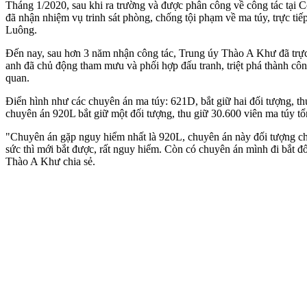
Tháng 1/2020, sau khi ra trường và được phân công về công tác tại 
đã nhận nhiệm vụ trinh sát phòng, chống tội phạm về m‌a tú‌y, trực t
Luông.
Đến nay, sau hơn 3 năm nhận công tác, Trung úy Thào A Khư đã trực t
anh đã chủ động tham mưu và phối hợp đấu tranh, triệt phá thành công
quan.
Điển hình như các chuyên án m‌a tú‌y: 621D, bắt giữ hai đối tượng, th
chuyên án 920L bắt giữ một đối tượng, thu giữ 30.600 viên m‌a tú‌y tổ
"Chuyên án gặp nguy hiểm nhất là 920L, chuyên án này đối tượng chạy
sức thì mới bắt được, rất nguy hiểm. Còn có chuyên án mình đi bắt đối
Thào A Khư chia sẻ.