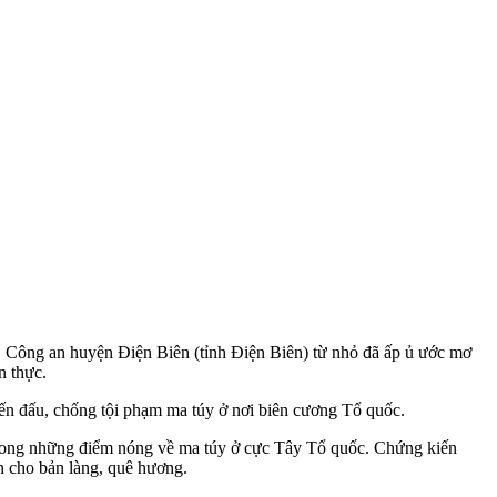
‌y, Công an huyện Điện Biên (tỉnh Điện Biên) từ nhỏ đã ấp ủ ước mơ
n thực.
iến đấu, chống tội phạm m‌a tú‌y ở nơi biên cương Tổ quốc.
trong những điểm nóng về m‌a tú‌y ở cực Tây Tổ quốc. Chứng kiến
ên cho bản làng, quê hương.