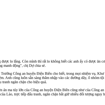
 được lo lắng. Còn mình thì rất lo không biết các anh ấy có được ăn 
ng manh động", chị Dợ chia sẻ.
Trưởng Công an huyện Điện Biên cho biết, trong mọi nhiệm vụ, Khư l
m. Anh cũng luôn sẵn sàng thâm nhập vào các đường dây, ổ nhóm tội ph
u tranh ngăn chặn cho hiệu quả.
n án m‌a tú‌y lớn của Công an huyện Điện Biên cũng như của Công an tỉ
 của Lào, trực tiếp đấu tranh, ngăn chặn bắt giữ nhiều đối tượng ngu