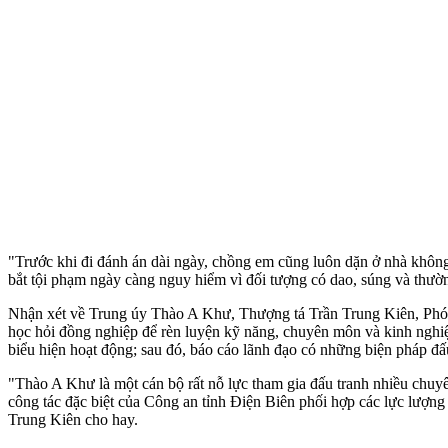
"Trước khi đi đánh án dài ngày, chồng em cũng luôn dặn ở nhà không
bắt tội phạm ngày càng nguy hiểm vì đối tượng có dao, súng và thườ
Nhận xét về Trung úy Thào A Khư, Thượng tá Trần Trung Kiên, Phó 
học hỏi đồng nghiệp để rèn luyện kỹ năng, chuyên môn và kinh nghiệ
biểu hiện hoạt động; sau đó, báo cáo lãnh đạo có những biện pháp đấ
"Thào A Khư là một cán bộ rất nỗ lực tham gia đấu tranh nhiều chuyê
công tác đặc biệt của Công an tỉnh Điện Biên phối hợp các lực lượng
Trung Kiên cho hay.