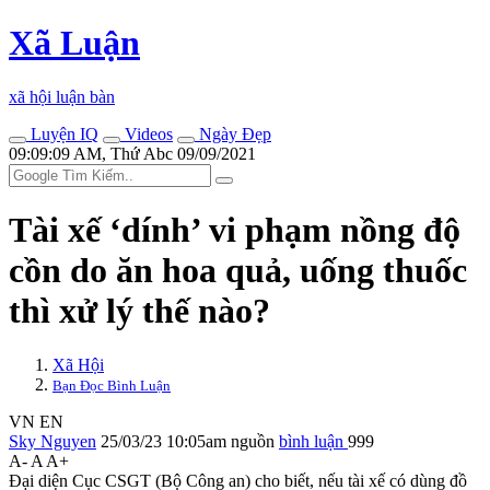
Xã Luận
xã hội luận bàn
Luyện IQ
Videos
Ngày Đẹp
09:09:09 AM, Thứ Abc 09/09/2021
Tài xế ‘dính’ vi phạm nồng độ
cồn do ăn hoa quả, uống thuốc
thì xử lý thế nào?
Xã Hội
Bạn Đọc Bình Luận
VN
EN
Sky Nguyen
25/03/23 10:05am
nguồn
bình luận
999
A-
A
A+
Đại diện Cục CSGT (Bộ Công an) cho biết, nếu tài xế có dùng đồ