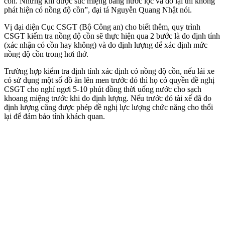
cồn. Nhưng khi được súc miệng bằng nước lọc và đo lại thì không
phát hiện có nồng độ cồn”, đại tá Nguyễn Quang Nhật nói.
Vị đại diện Cục CSGT (Bộ Công an) cho biết thêm, quy trình
CSGT kiểm tra nồng độ cồn sẽ thực hiện qua 2 bước là đo định tính
(xác nhận có cồn hay không) và đo định lượng để xác định mức
nồng độ cồn trong hơi thở.
Trường hợp kiểm tra định tính xác định có nồng độ cồn, nếu lái xe
có sử dụng một số đồ ăn lên men trước đó thì họ có quyền đề nghị
CSGT cho nghỉ ngơi 5-10 phút đồng thời uống nước cho sạch
khoang miệng trước khi đo định lượng. Nếu trước đó tài xế đã đo
định lượng cũng được phép đề nghị lực lượng chức năng cho thổi
lại để đảm bảo tính khách quan.