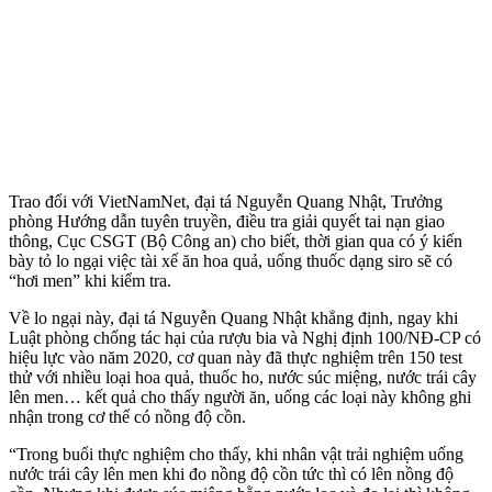
Trao đổi với VietNamNet, đại tá Nguyễn Quang Nhật, Trưởng
phòng Hướng dẫn tuyên truyền, điều tra giải quyết tai nạn giao
thông, Cục CSGT (Bộ Công an) cho biết, thời gian qua có ý kiến
bày tỏ lo ngại việc tài xế ăn hoa quả, uống thuốc dạng siro sẽ có
“hơi men” khi kiểm tra.
Về lo ngại này, đại tá Nguyễn Quang Nhật khẳng định, ngay khi
Luật phòng chống tác hại của rượu bia và Nghị định 100/NĐ-CP có
hiệu lực vào năm 2020, cơ quan này đã thực nghiệm trên 150 test
thử với nhiều loại hoa quả, thuốc ho, nước súc miệng, nước trái cây
lên men… kết quả cho thấy người ăn, uống các loại này không ghi
nhận trong c‌ơ th‌ể có nồng độ cồn.
“Trong buổi thực nghiệm cho thấy, khi nhân vật trải nghiệm uống
nước trái cây lên men khi đo nồng độ cồn tức thì có lên nồng độ