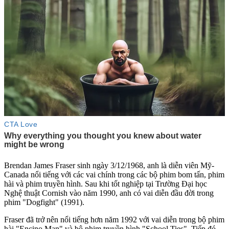
Brendan James Fraser sinh ngày 3/12/1968, anh là diễn viên Mỹ-
Canada nổi tiếng với các vai chính trong các bộ phim bom tấn, phim
hài và phim truyền hình. Sau khi tốt nghiệp tại Trường Đại học
Nghệ thuật Cornish vào năm 1990, anh có vai diễn đầu đời trong
phim "Dogfight" (1991).
Fraser đã trở nên nổi tiếng hơn năm 1992 với vai diễn trong bộ phim
hài "Encino Man" và bộ phim truyền hình "School Ties". Tiếp đó,