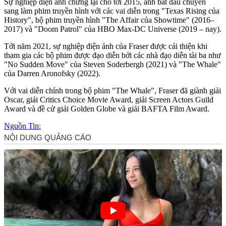
Sự nghiệp điện ảnh chững lại cho tới 2015, anh bắt đầu chuyển
sang làm phim truyền hình với các vai diễn trong "Texas Rising của
History", bộ phim truyền hình "The Affair của Showtime" (2016–
2017) và "Doom Patrol" của HBO Max-DC Universe (2019 – nay).
Tới năm 2021, sự nghiệp điện ảnh của Fraser được cải thiện khi
tham gia các bộ phim được đạo diễn bởi các nhà đạo diễn tài ba như
"No Sudden Move" của Steven Soderbergh (2021) và "The Whale"
của Darren Aronofsky (2022).
Với vai diễn chính trong bộ phim "The Whale", Fraser đã giành giải
Oscar, giải Critics Choice Movie Award, giải Screen Actors Guild
Award và đề cử giải Golden Globe và giải BAFTA Film Award.
Nguồn Tin: