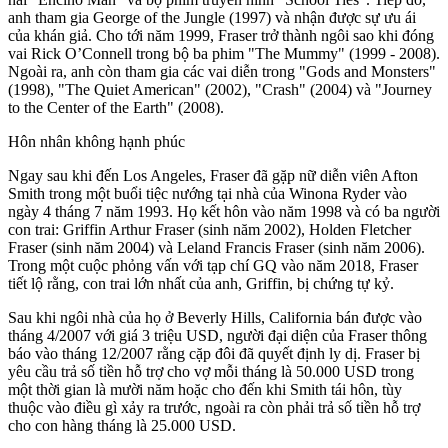
anh tham gia George of the Jungle (1997) và nhận được sự ưu ái
của khán giả. Cho tới năm 1999, Fraser trở thành ngôi sao khi đóng
vai Rick O’Connell trong bộ ba phim "The Mummy" (1999 - 2008).
Ngoài ra, anh còn tham gia các vai diễn trong "Gods and Monsters"
(1998), "The Quiet American" (2002), "Crash" (2004) và "Journey
to the Center of the Earth" (2008).
Hôn nhân không hạnh phúc
Ngay sau khi đến Los Angeles, Fraser đã gặp nữ diễn viên Afton
Smith trong một buổi tiệc nướng tại nhà của Winona Ryder vào
ngày 4 tháng 7 năm 1993. Họ kết hôn vào năm 1998 và có ba người
con trai: Griffin Arthur Fraser (sinh năm 2002), Holden Fletcher
Fraser (sinh năm 2004) và Leland Francis Fraser (sinh năm 2006).
Trong một cuộc phỏng vấn với tạp chí GQ vào năm 2018, Fraser
tiết lộ rằng, con trai lớn nhất của anh, Griffin, bị chứng tự kỷ.
Sau khi ngôi nhà của họ ở Beverly Hills, California bán được vào
tháng 4/2007 với giá 3 triệu USD, người đại diện của Fraser thông
báo vào tháng 12/2007 rằng cặp đôi đã quyết định ly dị. Fraser bị
yêu cầu trả số tiền hỗ trợ cho vợ mỗi tháng là 50.000 USD trong
một thời gian là mười năm hoặc cho đến khi Smith tái hôn, tùy
thuộc vào điều gì xảy ra trước, ngoài ra còn phải trả số tiền hỗ trợ
cho con hàng tháng là 25.000 USD.