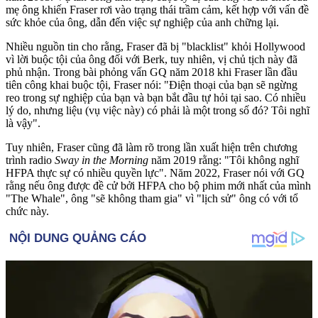
mẹ ông khiến Fraser rơi vào trạng thái trầm cảm, kết hợp với vấn đề
sức khỏe của ông, dẫn đến việc sự nghiệp của anh chững lại.
Nhiều nguồn tin cho rằng, Fraser đã bị "blacklist" khỏi Hollywood
vì lời buộc tội của ông đối với Berk, tuy nhiên, vị chủ tịch này đã
phủ nhận. Trong bài phỏng vấn GQ năm 2018 khi Fraser lần đầu
tiên công khai buộc tội, Fraser nói: "Điện thoại của bạn sẽ ngừng
reo trong sự nghiệp của bạn và bạn bắt đầu tự hỏi tại sao. Có nhiều
lý do, nhưng liệu (vụ việc này) có phải là một trong số đó? Tôi nghĩ
là vậy".
Tuy nhiên, Fraser cũng đã làm rõ trong lần xuất hiện trên chương
trình radio
Sway in the Morning
năm 2019 rằng: "Tôi không nghĩ
HFPA thực sự có nhiều quyền lực". Năm 2022, Fraser nói với GQ
rằng nếu ông được đề cử bởi HFPA cho bộ phim mới nhất của mình
"The Whale", ông "sẽ không tham gia" vì "lịch sử" ông có với tổ
chức này.