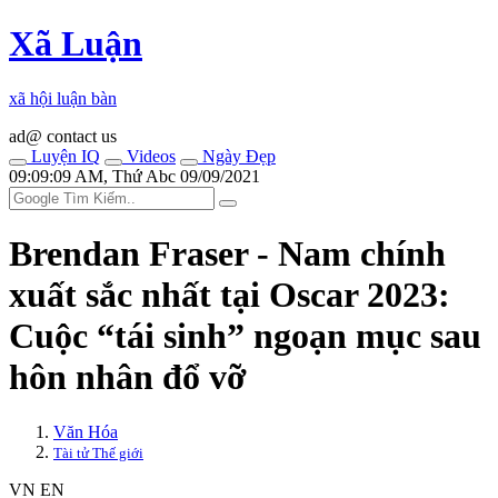
Xã Luận
xã hội luận bàn
ad@ contact us
Luyện IQ
Videos
Ngày Đẹp
09:09:09 AM, Thứ Abc 09/09/2021
Brendan Fraser - Nam chính
xuất sắc nhất tại Oscar 2023:
Cuộc “tái sinh” ngoạn mục sau
hôn nhân đổ vỡ
Văn Hóa
Tài tử Thế giới
VN
EN