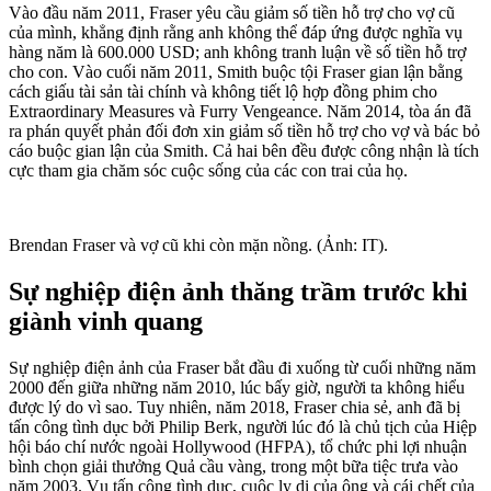
Vào đầu năm 2011, Fraser yêu cầu giảm số tiền hỗ trợ cho vợ cũ
của mình, khẳng định rằng anh không thể đáp ứng được nghĩa vụ
hàng năm là 600.000 USD; anh không tranh luận về số tiền hỗ trợ
cho con. Vào cuối năm 2011, Smith buộc tội Fraser gian lận bằng
cách giấu tài sản tài chính và không tiết lộ hợp đồng phim cho
Extraordinary Measures và Furry Vengeance. Năm 2014, tòa án đã
ra phán quyết phản đối đơn xin giảm số tiền hỗ trợ cho vợ và bác bỏ
cáo buộc gian lận của Smith. Cả hai bên đều được công nhận là tích
cực tham gia chăm sóc cuộc sống của các con trai của họ.
Brendan Fraser và vợ cũ khi còn mặn nồng. (Ảnh: IT).
Sự nghiệp điện ảnh thăng trầm trước khi
giành vinh quang
Sự nghiệp điện ảnh của Fraser bắt đầu đi xuống từ cuối những năm
2000 đến giữa những năm 2010, lúc bấy giờ, người ta không hiểu
được lý do vì sao. Tuy nhiên, năm 2018, Fraser chia sẻ, anh đã bị
tấn công tìn‌ּh dụ‌ּc bởi Philip Berk, người lúc đó là chủ tịch của Hiệp
hội báo chí nước ngoài Hollywood (HFPA), tổ chức phi lợi nhuận
bình chọn giải thưởng Quả cầu vàng, trong một bữa tiệc trưa vào
năm 2003. Vụ tấn công tìn‌ּh dụ‌ּc, cuộc ly dị của ông và cái chết của