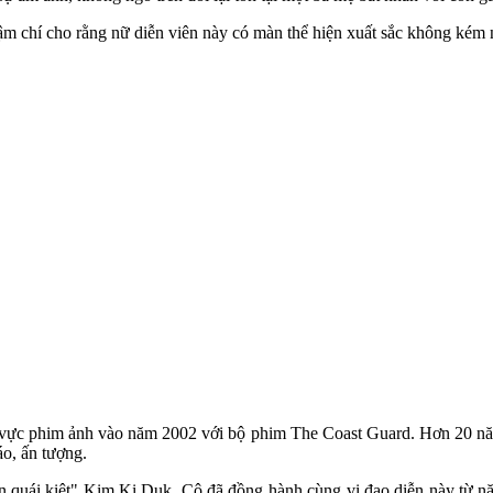
thậm chí cho rằng nữ diễn viên này có màn thể hiện xuất sắc không ké
nh vực phim ảnh vào năm 2002 với bộ phim The Coast Guard. Hơn 20 nă
áo, ấn tượng.
iễn quái kiệt" Kim Ki Duk. Cô đã đồng hành cùng vị đạo diễn này từ