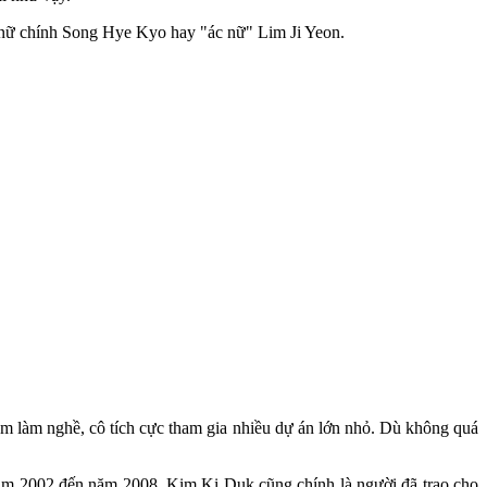
m nữ chính Song Hye Kyo hay "ác nữ" Lim Ji Yeon.
m làm nghề, cô tích cực tham gia nhiều dự án lớn nhỏ. Dù không quá
 năm 2002 đến năm 2008. Kim Ki Duk cũng chính là người đã trao cho