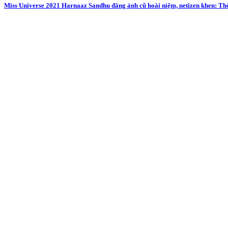
Miss Universe 2021 Harnaaz Sandhu đăng ảnh cũ hoài niệm, netizen khen: Th