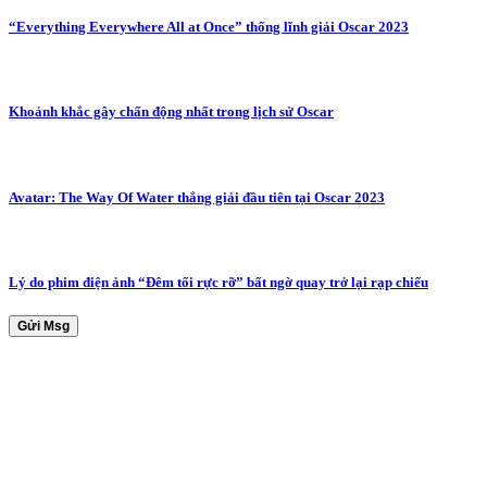
“Everything Everywhere All at Once” thống lĩnh giải Oscar 2023
Khoảnh khắc gây chấn động nhất trong lịch sử Oscar
Avatar: The Way Of Water thắng giải đầu tiên tại Oscar 2023
Lý do phim điện ảnh “Đêm tối rực rỡ” bất ngờ quay trở lại rạp chiếu
Gửi Msg