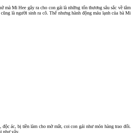
, thứ mà Mi Hee gây ra cho con gái là những tổn thương sâu sắc về tâm
mẹ cũng là người sinh ra cô. Thế nhưng hành động máu lạnh của bà Mi
 độc ác, bị tiền làm cho mờ mắt, coi con gái như món hàng trao đổi.
i như vậy.