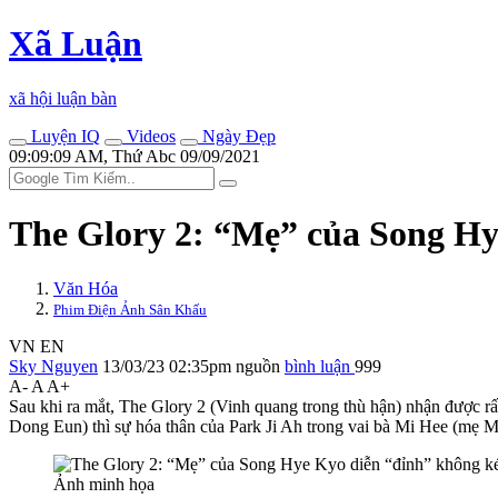
Xã Luận
xã hội luận bàn
Luyện IQ
Videos
Ngày Đẹp
09:09:09 AM, Thứ Abc 09/09/2021
The Glory 2: “Mẹ” của Song Hy
Văn Hóa
Phim Điện Ảnh Sân Khấu
VN
EN
Sky Nguyen
13/03/23 02:35pm
nguồn
bình luận
999
A-
A
A+
Sau khi ra mắt, The Glory 2 (Vinh quang trong thù hận) nhận được rấ
Dong Eun) thì sự hóa thân của Park Ji Ah trong vai bà Mi Hee (mẹ 
Ảnh minh họa