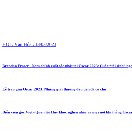
HOT: Văn Hóa : 13/03/2023
Brendan Fraser - Nam chính xuất sắc nhất tại Oscar 2023: Cuộc “tái sinh” n
Lễ trao giải Oscar 2023: Những giải thưởng đầu tiên đã có chủ
Diễn viên gốc Việt - Quan Kế Huy khóc nghẹn nhắc về mẹ ruột khi thắng Osca