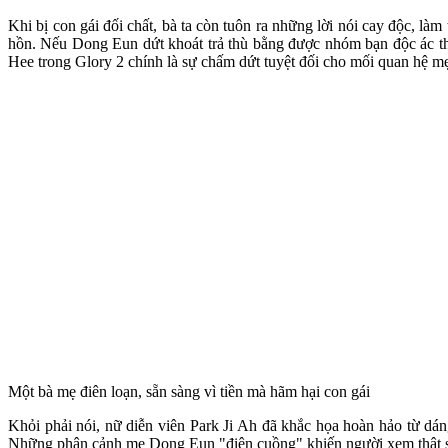
Khi bị con gái đối chất, bà ta còn tuôn ra những lời nói cay độc, là
hồn. Nếu Dong Eun dứt khoát trả thù bằng được nhóm bạn độc ác thì 
Hee trong Glory 2 chính là sự chấm dứt tuyệt đối cho mối quan hệ 
Một bà mẹ điên loạn, sẵn sàng vì tiền mà hãm hại con gái
Khỏi phải nói, nữ diễn viên Park Ji Ah đã khắc họa hoàn hảo từ dán
Những phân cảnh mẹ Dong Eun "điên cuồng" khiến người xem thật sự á