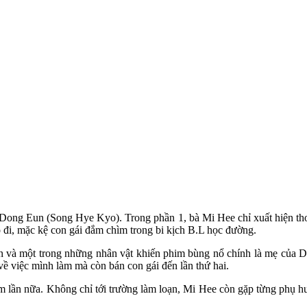
a Dong Eun (Song Hye Kyo). Trong phần 1, bà Mi Hee chỉ xuất hiện tho
 đi, mặc kệ con gái đắm chìm trong bi kịch B.L học đường.
cấn và một trong những nhân vật khiến phim bùng nổ chính là mẹ của D
ề việc mình làm mà còn bán con gái đến lần thứ hai.
 thêm lần nữa. Không chỉ tới trường làm loạn, Mi Hee còn gặp từng phụ