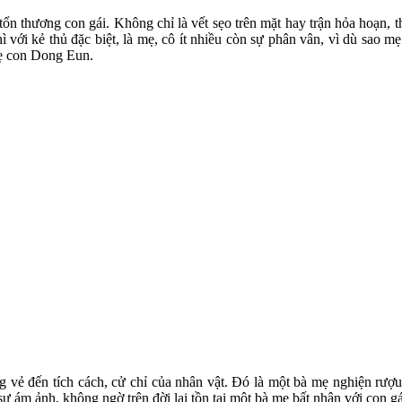
m tổn thương con gái. Không chỉ là vết sẹo trên mặt hay trận hỏa hoạn
với kẻ thủ đặc biệt, là mẹ, cô ít nhiều còn sự phân vân, vì dù sao 
mẹ con Dong Eun.
g vẻ đến tích cách, cử chỉ của nhân vật. Đó là một bà mẹ nghiện rượu,
m ảnh, không ngờ trên đời lại tồn tại một bà mẹ bất nhân với con gá