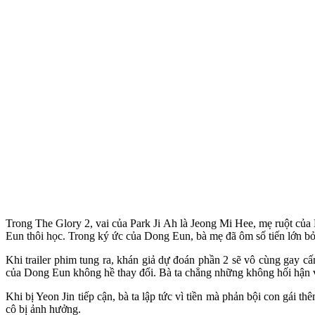
Trong The Glory 2, vai của Park Ji Ah là Jeong Mi Hee, mẹ ruột củ
Eun thôi học. Trong ký ức của Dong Eun, bà mẹ đã ôm số tiến lớn bỏ
Khi trailer phim tung ra, khán giả dự đoán phần 2 sẽ vô cùng gay 
của Dong Eun không hề thay đổi. Bà ta chẳng những không hối hận v
Khi bị Yeon Jin tiếp cận, bà ta lập tức vì tiền mà phản bội con gái
cô bị ảnh hưởng.