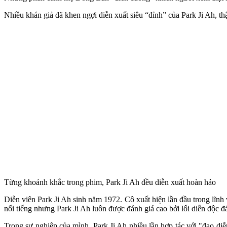
Nhiều khán giả đã khen ngợi diễn xuất siêu “đỉnh” của Park Ji Ah, 
Từng khoảnh khắc trong phim, Park Ji Ah đều diễn xuất hoàn hảo
Diễn viên Park Ji Ah sinh năm 1972. Cô xuất hiện lần đầu trong lĩ
nổi tiếng nhưng Park Ji Ah luôn được đánh giá cao bởi lối diễn độc đ
Trong sự nghiệp của mình, Park Ji Ah nhiều lần hợp tác với "đạo d