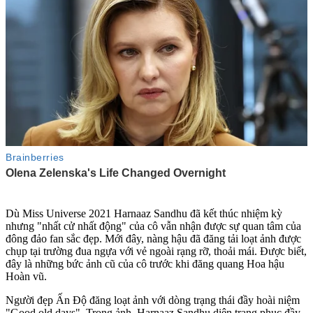
Dù Miss Universe 2021 Harnaaz Sandhu đã kết thúc nhiệm kỳ
nhưng "nhất cử nhất động" của cô vẫn nhận được sự quan tâm của
đông đảo fan sắc đẹp. Mới đây, nàng hậu đã đăng tải loạt ảnh được
chụp tại trường đua ngựa với vẻ ngoài rạng rỡ, thoải mái. Được biết,
đây là những bức ảnh cũ của cô trước khi đăng quang Hoa hậu
Hoàn vũ.
Người đẹp Ấn Độ đăng loạt ảnh với dòng trạng thái đầy hoài niệm
"Good old days". Trong ảnh, Harnaaz Sandhu diện trang phục đầy