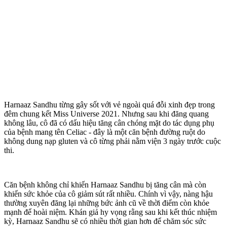
Harnaaz Sandhu từng gây sốt với vẻ ngoài quá đỗi xinh đẹp trong
đêm chung kết Miss Universe 2021. Nhưng sau khi đăng quang
không lâu, cô đã có dấu hiệu tăng cân chóng mặt do tác dụng phụ
của bệnh mang tên Celiac - đây là một căn bệnh đường ruột do
không dung nạp gluten và cô từng phải nằm viện 3 ngày trước cuộc
thi.
Căn bệnh không chỉ khiến Harnaaz Sandhu bị tăng cân mà còn
khiến sức khỏe của cô giảm sút rất nhiều. Chính vì vậy, nàng hậu
thường xuyên đăng lại những bức ảnh cũ về thời điểm còn khỏe
mạnh để hoài niệm. Khán giả hy vọng rằng sau khi kết thúc nhiệm
kỳ, Harnaaz Sandhu sẽ có nhiều thời gian hơn để chăm sóc sức