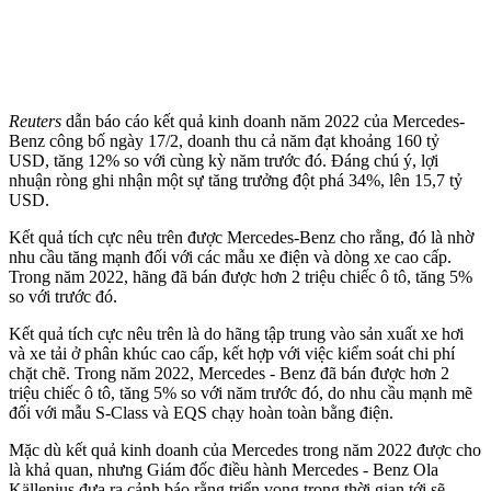
Reuters
dẫn báo cáo kết quả kinh doanh năm 2022 của Mercedes-
Benz công bố ngày 17/2, doanh thu cả năm đạt khoảng 160 tỷ
USD, tăng 12% so với cùng kỳ năm trước đó. Đáng chú ý, lợi
nhuận ròng ghi nhận một sự tăng trưởng đột phá 34%, lên 15,7 tỷ
USD.
Kết quả tích cực nêu trên được Mercedes-Benz cho rằng, đó là nhờ
nhu cầu tăng mạnh đối với các mẫu xe điện và dòng xe cao cấp.
Trong năm 2022, hãng đã bán được hơn 2 triệu chiếc ô tô, tăng 5%
so với trước đó.
Kết quả tích cực nêu trên là do hãng tập trung vào sản xuất xe hơi
và xe tải ở phân khúc cao cấp, kết hợp với việc kiểm soát chi phí
chặt chẽ. Trong năm 2022, Mercedes - Benz đã bán được hơn 2
triệu chiếc ô tô, tăng 5% so với năm trước đó, do nhu cầu mạnh mẽ
đối với mẫu S-Class và EQS chạy hoàn toàn bằng điện.
Mặc dù kết quả kinh doanh của Mercedes trong năm 2022 được cho
là khả quan, nhưng Giám đốc điều hành Mercedes - Benz Ola
Källenius đưa ra cảnh báo rằng triển vọng trong thời gian tới sẽ