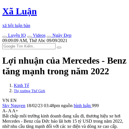
Xã Luận
xã hội luận bàn
Luyện IQ
Videos
Ngày Đẹp
09:09:09 AM, Thứ Abc 09/09/2021
Lợi nhuận của Mercedes - Benz
tăng mạnh trong năm 2022
Kinh Tế
Thị trường Thế Giới
VN
EN
Sky Nguyen
18/02/23 03:48pm
nguồn
bình luận
999
A-
A
A+
Bất chấp môi trường kinh doanh đang xấu đi, thương hiệu xe hơi
Mercedes - Benz của Đức báo lãi hơn 15 tỷ USD trong năm 2022,
nhờ nhu cầu tăng mạnh đối với các xe điện và dòng xe cao cấp.