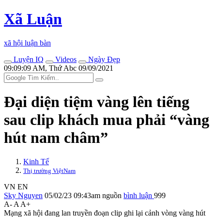
Xã Luận
xã hội luận bàn
Luyện IQ
Videos
Ngày Đẹp
09:09:09 AM, Thứ Abc 09/09/2021
Đại diện tiệm vàng lên tiếng
sau clip khách mua phải “vàng
hút nam châm”
Kinh Tế
Thị trường ViệtNam
VN
EN
Sky Nguyen
05/02/23 09:43am
nguồn
bình luận
999
A-
A
A+
Mạng xã hội đang lan truyền đoạn clip ghi lại cảnh vòng vàng hút