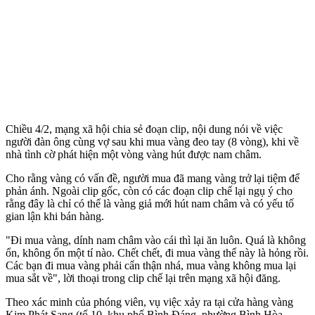
Chiều 4/2, mạng xã hội chia sẻ đoạn clip, nội dung nói về việc
người đàn ông cùng vợ sau khi mua vàng đeo tay (8 vòng), khi về
nhà tình cờ phát hiện một vòng vàng hút được nam châm.
Cho rằng vàng có vấn đề, người mua đã mang vàng trở lại tiệm để
phản ánh. Ngoài clip gốc, còn có các đoạn clip chế lại ngụ ý cho
rằng đây là chỉ có thể là vàng giả mới hút nam châm và có yếu tố
gian lận khi bán hàng.
"Đi mua vàng, dính nam châm vào cái thì lại ăn luôn. Quá là không
ổn, không ổn một tí nào. Chết chết, đi mua vàng thế này là hỏng rồi.
Các bạn đi mua vàng phải cẩn thận nhá, mua vàng không mua lại
mua sắt về", lời thoại trong clip chế lại trên mạng xã hội đăng.
Theo xác minh của phóng viên, vụ việc xảy ra tại cửa hàng vàng
Kim Phát Sang (tổ 10, khu phố Bình Đáng, phường Bình Hòa,