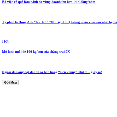
Bỏ việc về quê làm bánh đa vừng doanh thu hơn 14 tỉ đồng/năm
Tỷ phú Hồ Hùng Anh “bốc hơi” 700 triệu USD, lương nhân viên cao nhất hệ t
Hot
Mô hình nuôi dê 100 kg/con của chàng trai 9X
Người đàn ông đạt doanh số bán hàng “siêu khủng” nhờ đi... giày nữ
Gửi Msg