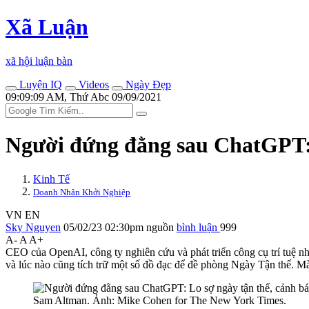
Xã Luận
xã hội luận bàn
Luyện IQ
Videos
Ngày Đẹp
09:09:09 AM, Thứ Abc 09/09/2021
Người đứng đằng sau ChatGPT: L
Kinh Tế
Doanh Nhân Khởi Nghiệp
VN
EN
Sky Nguyen
05/02/23 02:30pm
nguồn
bình luận
999
A-
A
A+
CEO của OpenAI, công ty nghiên cứu và phát triển công cụ trí tuệ nh
và lúc nào cũng tích trữ một số đồ đạc để đề phòng Ngày Tận thế. M
Sam Altman. Ảnh: Mike Cohen for The New York Times.