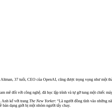
m Altman, 37 tuổi, CEO của OpenAI, cũng được trọng vọng như một thà
am mê đối với công nghệ, đã học lập trình và tự gỡ tung một chiếc máy 
h. Anh kể với trang
The New Yorker
: “Là người đồn‌g tín‌h vào những 
về bản dạng giới bị một nhóm người tẩy chay.