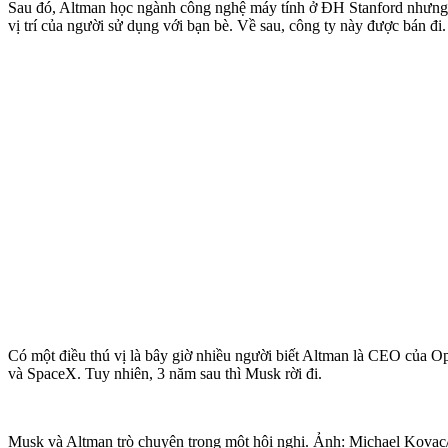
Sau đó, Altman học ngành công nghệ máy tính ở ĐH Stanford nhưng đư
vị trí của người sử dụng với bạn bè. Về sau, công ty này được bán đi.
Có một điều thú vị là bây giờ nhiều người biết Altman là CEO của 
và SpaceX. Tuy nhiên, 3 năm sau thì Musk rời đi.
Musk và Altman trò chuyện trong một hội nghị. Ảnh: Michael Kovac/ 