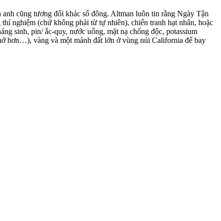
của anh cũng tương đối khác số đông. Altman luôn tin rằng Ngày Tận
thí nghiệm (chứ không phải từ tự nhiên), chiến tranh hạt nhân, hoặc
 kháng sinh, pin/ ắc-quy, nước uống, mặt nạ chống độc, potassium
thở hơn…), vàng và một mảnh đất lớn ở vùng núi California để bay