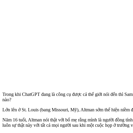
Trong khi ChatGPT đang là công cụ được cả thế giới nói đến thì Sa
nào?
Lớn lên ở St. Louis (bang Missouri, Mỹ), Altman sớm thể hiện niềm đ
Năm 16 tuổi, Altman nói thật với bố mẹ rằng mình là người đồn‌g tín‌
luôn sự thật này với tất cả mọi người sau khi một cuộc họp ở trường 