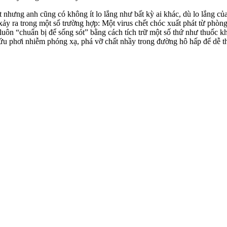
uất nhưng anh cũng có không ít lo lắng như bất kỳ ai khác, dù lo lắng 
y ra trong một số trường hợp: Một virus chết chóc xuất phát từ phòng 
đã luôn “chuẩn bị để sống sót” bằng cách tích trữ một số thứ như thuốc
 cứu phơi nhiễm phóng xạ, phá vỡ chất nhầy trong đường hô hấp để dễ 