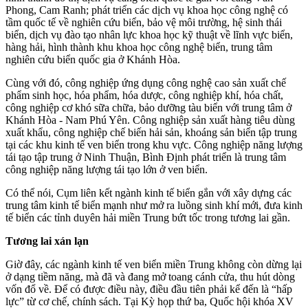
Phong, Cam Ranh; phát triển các dịch vụ khoa học công nghệ có
tầm quốc tế về nghiên cứu biển, bảo vệ môi trường, hệ sinh thái
biển, dịch vụ đào tạo nhân lực khoa học kỹ thuật về lĩnh vực biển,
hàng hải, hình thành khu khoa học công nghệ biển, trung tâm
nghiên cứu biển quốc gia ở Khánh Hòa.
Cùng với đó, công nghiệp ứng dụng công nghệ cao sản xuất chế
phẩm sinh học, hóa phẩm, hóa dược, công nghiệp khí, hó‌a chấ‌t,
công nghiệp cơ khó sữa chữa, bảo dưỡng tàu biển với trung tâm ở
Khánh Hòa - Nam Phú Yên. Công nghiệp sản xuất hàng tiêu dùng
xuất khẩu, công nghiệp chế biến hải sản, khoáng sản biển tập trung
tại các khu kinh tế ven biển trong khu vực. Công nghiệp năng lượng
tái tạo tập trung ở Ninh Thuận, Bình Định phát triển là trung tâm
công nghiệp năng lượng tái tạo lớn ở ven biển.
Có thể nói, Cụm liên kết ngành kinh tế biển gắn với xây dựng các
trung tâm kinh tế biển mạnh như mở ra luồng sinh khí mới, đưa kinh
tế biển các tỉnh duyên hải miền Trung bứt tốc trong tương lai gần.
Tương lai xán lạn
Giờ đây, các ngành kinh tế ven biển miền Trung không còn dừng lại
ở dạng tiềm năng, mà đã và đang mở toang cánh cửa, thu hút dòng
vốn đổ về. Để có được điều này, điều đầu tiên phải kể đến là “hấp
lực” từ cơ chế, chính sách. Tại Kỳ họp thứ ba, Quốc hội khóa XV