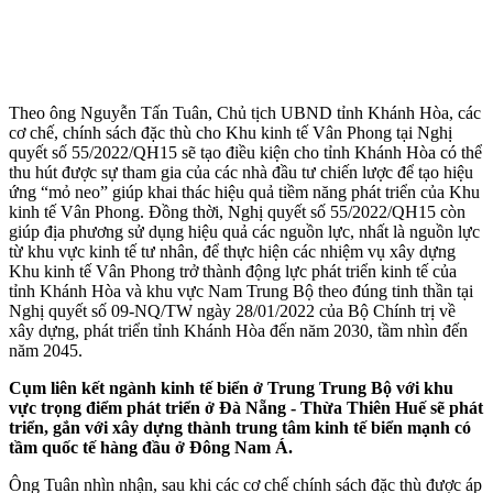
Theo ông Nguyễn Tấn Tuân, Chủ tịch UBND tỉnh Khánh Hòa, các
cơ chế, chính sách đặc thù cho Khu kinh tế Vân Phong tại Nghị
quyết số 55/2022/QH15 sẽ tạo điều kiện cho tỉnh Khánh Hòa có thể
thu hút được sự tham gia của các nhà đầu tư chiến lược để tạo hiệu
ứng “mỏ neo” giúp khai thác hiệu quả tiềm năng phát triển của Khu
kinh tế Vân Phong. Đồng thời, Nghị quyết số 55/2022/QH15 còn
giúp địa phương sử dụng hiệu quả các nguồn lực, nhất là nguồn lực
từ khu vực kinh tế tư nhân, để thực hiện các nhiệm vụ xây dựng
Khu kinh tế Vân Phong trở thành động lực phát triển kinh tế của
tỉnh Khánh Hòa và khu vực Nam Trung Bộ theo đúng tinh thần tại
Nghị quyết số 09-NQ/TW ngày 28/01/2022 của Bộ Chính trị về
xây dựng, phát triển tỉnh Khánh Hòa đến năm 2030, tầm nhìn đến
năm 2045.
Cụm liên kết ngành kinh tế biển ở Trung Trung Bộ với khu
vực trọng điểm phát triển ở Đà Nẵng - Thừa Thiên Huế sẽ phát
triển, gắn với xây dựng thành trung tâm kinh tế biển mạnh có
tầm quốc tế hàng đầu ở Đông Nam Á.
Ông Tuân nhìn nhận, sau khi các cơ chế chính sách đặc thù được áp