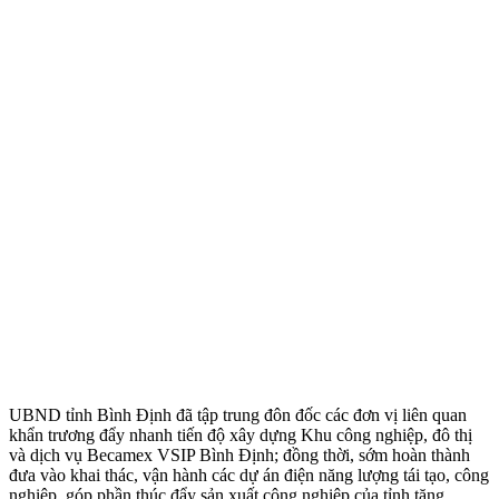
UBND tỉnh Bình Định đã tập trung đôn đốc các đơn vị liên quan
khẩn trương đẩy nhanh tiến độ xây dựng Khu công nghiệp, đô thị
và dịch vụ Becamex VSIP Bình Định; đồng thời, sớm hoàn thành
đưa vào khai thác, vận hành các dự án điện năng lượng tái tạo, công
nghiệp, góp phần thúc đẩy sản xuất công nghiệp của tỉnh tăng