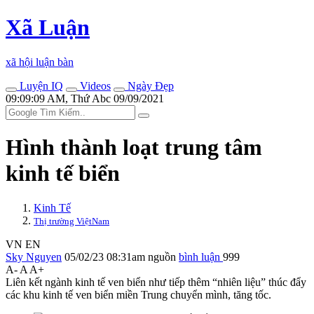
Xã Luận
xã hội luận bàn
Luyện IQ
Videos
Ngày Đẹp
09:09:09 AM, Thứ Abc 09/09/2021
Hình thành loạt trung tâm
kinh tế biển
Kinh Tế
Thị trường ViệtNam
VN
EN
Sky Nguyen
05/02/23 08:31am
nguồn
bình luận
999
A-
A
A+
Liên kết ngành kinh tế ven biển như tiếp thêm “nhiên liệu” thúc đẩy
các khu kinh tế ven biển miền Trung chuyển mình, tăng tốc.