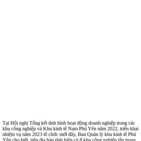
Tại Hội nghị Tổng kết tình hình hoạt động doanh nghiệp trong các
khu công nghiệp và Khu kinh tế Nam Phú Yên năm 2022, triển khai
nhiệm vụ năm 2023 tổ chức mới đây, Ban Quản lý khu kinh tế Phú
Yên cho biết, trên địa bàn tỉnh hiện có 8 khu công nghiệp tập trung