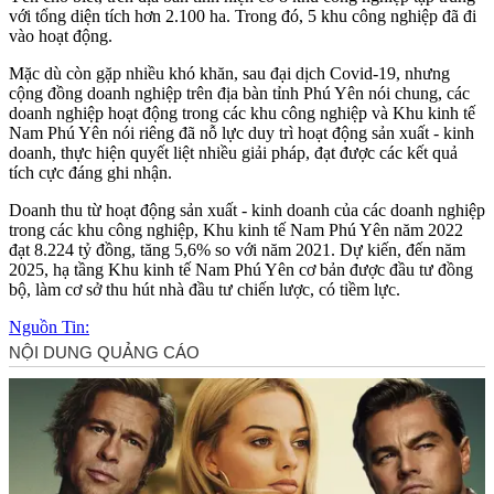
với tổng diện tích hơn 2.100 ha. Trong đó, 5 khu công nghiệp đã đi
vào hoạt động.
Mặc dù còn gặp nhiều khó khăn, sau đại dịch Covid-19, nhưng
cộng đồng doanh nghiệp trên địa bàn tỉnh Phú Yên nói chung, các
doanh nghiệp hoạt động trong các khu công nghiệp và Khu kinh tế
Nam Phú Yên nói riêng đã nỗ lực duy trì hoạt động sản xuất - kinh
doanh, thực hiện quyết liệt nhiều giải pháp, đạt được các kết quả
tích cực đáng ghi nhận.
Doanh thu từ hoạt động sản xuất - kinh doanh của các doanh nghiệp
trong các khu công nghiệp, Khu kinh tế Nam Phú Yên năm 2022
đạt 8.224 tỷ đồng, tăng 5,6% so với năm 2021. Dự kiến, đến năm
2025, hạ tầng Khu kinh tế Nam Phú Yên cơ bản được đầu tư đồng
bộ, làm cơ sở thu hút nhà đầu tư chiến lược, có tiềm lực.
Nguồn Tin: