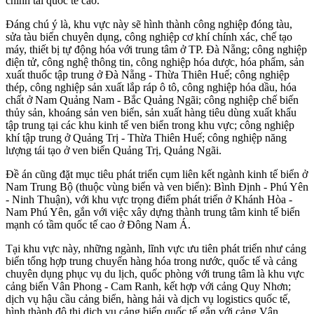
chính tài quốc tế cao.
Đáng chú ý là, khu vực này sẽ hình thành công nghiệp đóng tàu,
sửa tàu biển chuyên dụng, công nghiệp cơ khí chính xác, chế tạo
máy, thiết bị tự động hóa với trung tâm ở TP. Đà Nẵng; công nghiệp
điện tử, công nghệ thông tin, công nghiệp hóa dược, hóa phẩm, sản
xuất thuốc tập trung ở Đà Nẵng - Thừa Thiên Huế; công nghiệp
thép, công nghiệp sản xuất lắp ráp ô tô, công nghiệp hóa dầu, hó‌a
chấ‌t ở Nam Quảng Nam - Bắc Quảng Ngãi; công nghiệp chế biến
thủy sản, khoáng sản ven biển, sản xuất hàng tiêu dùng xuất khẩu
tập trung tại các khu kinh tế ven biển trong khu vực; công nghiệp
khí tập trung ở Quảng Trị - Thừa Thiên Huế; công nghiệp năng
lượng tái tạo ở ven biển Quảng Trị, Quảng Ngãi.
Đề án cũng đặt mục tiêu phát triển cụm liên kết ngành kinh tế biển ở
Nam Trung Bộ (thuộc vùng biển và ven biển): Bình Định - Phú Yên
- Ninh Thuận), với khu vực trọng điểm phát triển ở Khánh Hòa -
Nam Phú Yên, gắn với việc xây dựng thành trung tâm kinh tế biển
mạnh có tầm quốc tế cao ở Đông Nam Á.
Tại khu vực này, những ngành, lĩnh vực ưu tiên phát triển như cảng
biển tổng hợp trung chuyển hàng hóa trong nước, quốc tế và cảng
chuyên dụng phục vụ du lịch, quốc phòng với trung tâm là khu vực
cảng biển Vân Phong - Cam Ranh, kết hợp với cảng Quy Nhơn;
dịch vụ hậu cầu cảng biển, hàng hải và dịch vụ logistics quốc tế,
hình thành đô thị dịch vụ cảng biển quốc tế gắn với cảng Vân