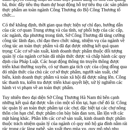
bá, thúc đẩy tiêu thụ tham dự hoạt động hỗ trợ tiêu thụ các sản phẩm
thực phẩm an toàn ngành Công Thương do Bộ Công Thương tổ
chức...
Có thể khẳng định, thời gian qua thực hiện sự chỉ đạo, hướng dẫn
của các cơ quan Trung ương và của tỉnh, sự phối hợp của các cấp,
các ngành, địa phương trong tỉnh, Sở Công Thương đã tăng cường
công tác lãnh đạo, chỉ đạo theo chức năng, nhiệm vụ của ngành về
công tác an toàn thực phẩm và đã đạt được những kết quả quan
trọng: Các cơ sở sản xuất, kinh doanh thực phẩm thuộc đối tượng
quản lý của ngành cơ bản đã nhận thức được và chấp hành các quy
định của Pháp Luật. Các hoạt động thông tin truyền thông được
triển khai thường xuyên, có sự tham gia tích cực của cộng đồng qua
đó nhận thức của chủ các cơ sở thực phẩm, người sản xuất, chế
biến, kinh doanh thực phẩm và toàn xã hội đã được nâng lên. Công
tác thanh tra, kiểm tra được triển khai quyết liệt, xử lý nghiêm các
hành vi vi phạm về an toàn thực phẩm.
Tuy nhiên theo đại diện Sở Công Thương Hà Nam thì bên cạnh
những kết quả đạt được vẫn còn một số tồn tại, hạn chế đó là: Công
tác quản lý an toàn thực phẩm tại các chợ, đặc biệt tại các chợ nông
thôn còn hạn chế, thực phẩm còn bày bán đan xen, lẫn lộn với các
mặt hàng khác. Phần lớn các cơ sở sản xuất, kinh doanh thực phẩm
thuộc trách nhiệm quản lý của ngành có quy mô hộ gia đình nằm rải
rác trong các làng nghề, sản xuất theo mùa vụ, quy mô nhỏ phụ