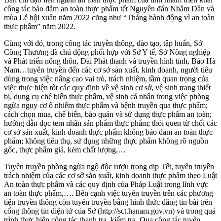
công tác bảo đảm an toàn thực phẩm tết Nguyên đán Nhâm Dần và
mùa Lễ hội xuân năm 2022 cũng như “Tháng hành động vì an toàn
thực phẩm” năm 2022.
Cùng với đó, trong công tác truyền thông, đào tạo, tập huấn, Sở
Công Thương đã chủ động phối hợp với Sở Y tế, Sở Nông nghiệp
và Phát triển nông thôn, Đài Phát thanh và truyền hình tỉnh, Báo Hà
Nam…tuyên truyền đến các cơ sở sản xuất, kinh doanh, người tiêu
dùng trong việc nâng cao vai trò, trách nhiệm, tầm quan trọng của
việc thực hiện tốt các quy định về vệ sinh cơ sở, vệ sinh trang thiết
bị, dụng cụ chế biến thực phẩm, vệ sinh cá nhân trong việc phòng
ngừa nguy cơ ô nhiễm thực phẩm và bệnh truyền qua thực phẩm;
cách chọn mua, chế biến, bảo quản và sử dụng thực phẩm an toàn;
hướng dẫn đọc tem nhãn sản phẩm thực phẩm; thói quen từ chối các
cơ sở sản xuất, kinh doanh thực phẩm không bảo đảm an toàn thực
phẩm; không tiêu thụ, sử dụng những thực phẩm không rõ nguồn
gốc, thực phẩm giả, kém chất lượng,…
Tuyên truyền phòng ngừa ngộ độc rượu trong dịp Tết, tuyên truyền
trách nhiệm của các cơ sở sản xuất, kinh doanh thực phẩm theo Luật
An toàn thực phẩm và các quy định của Pháp Luật trong lĩnh vực
an toàn thực phẩm,…. Bên cạnh việc tuyên truyền trên các phương
tiện truyền thông còn tuyên truyền bằng hình thức đăng tin bài trên
cổng thông tin điện tử của Sở (http://sct.hanam.gov.vn) và trong quá
trình thực hiện công tác thanh tra, kiểm tra. Qua công tác tuyên