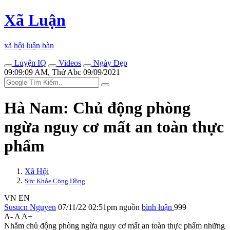
Xã Luận
xã hội luận bàn
Luyện IQ
Videos
Ngày Đẹp
09:09:09 AM, Thứ Abc 09/09/2021
Hà Nam: Chủ động phòng
ngừa nguy cơ mất an toàn thực
phẩm
Xã Hội
Sức Khỏe Cộng Đồng
VN
EN
Susucn Nguyen
07/11/22 02:51pm
nguồn
bình luận
999
A-
A
A+
Nhằm chủ động phòng ngừa nguy cơ mất an toàn thực phẩm những