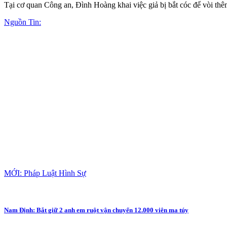
Tại cơ quan Công an, Đình Hoàng khai việc giả bị bắt cóc để vòi thêm
Nguồn Tin:
MỚI: Pháp Luật Hình Sự
Nam Định: Bắt giữ 2 anh em ruột vận chuyển 12.000 viên ma túy