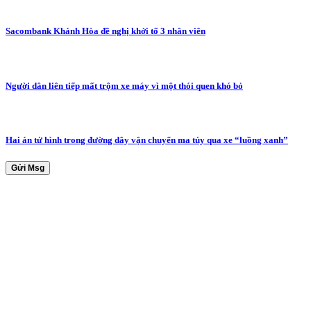
Sacombank Khánh Hòa đề nghị khởi tố 3 nhân viên
Người dân liên tiếp mất trộm xe máy vì một thói quen khó bỏ
Hai án tử hình trong đường dây vận chuyển ma túy qua xe “luồng xanh”
Gửi Msg