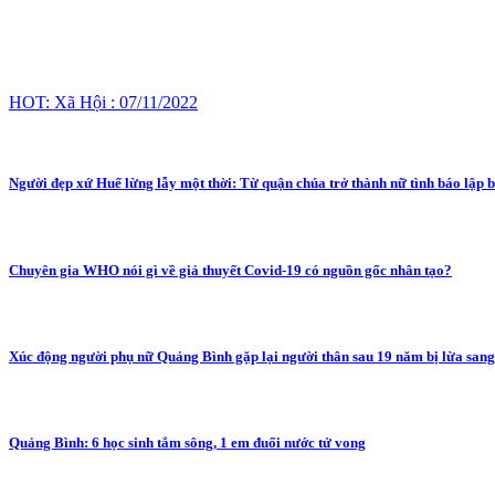
HOT: Xã Hội : 07/11/2022
Người đẹp xứ Huế lừng lẫy một thời: Từ quận chúa trở thành nữ tình báo lập b
Chuyên gia WHO nói gì về giả thuyết Covid-19 có nguồn gốc nhân tạo?
Xúc động người phụ nữ Quảng Bình gặp lại người thân sau 19 năm bị lừa san
Quảng Bình: 6 học sinh tắm sông, 1 em đuối nước tử vong