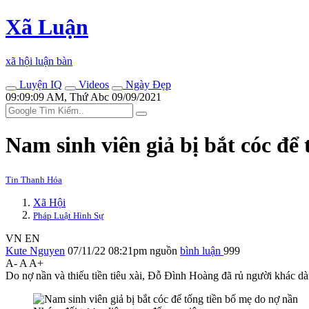
Xã Luận
xã hội luận bàn
Luyện IQ
Videos
Ngày Đẹp
09:09:09 AM, Thứ Abc 09/09/2021
Nam sinh viên giả bị bắt cóc để
Tin Thanh Hóa
Xã Hội
Pháp Luật Hình Sự
VN
EN
Kute Nguyen
07/11/22 08:21pm
nguồn
bình luận
999
A-
A
A+
Do nợ nần và thiếu tiền tiêu xài, Đỗ Đình Hoàng đã rủ người khác dà