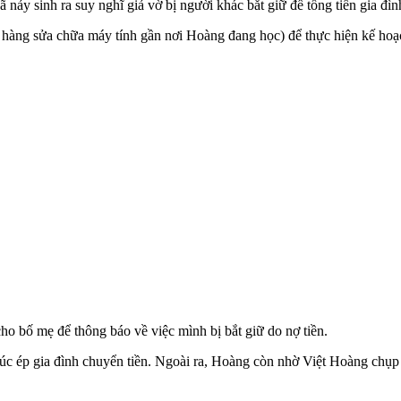
 nảy sinh ra suy nghĩ giả vờ bị người khác bắt giữ để tống tiền gia đì
hàng sửa chữa máy tính gần nơi Hoàng đang học) để thực hiện kế hoạ
cho bố mẹ để thông báo về việc mình bị bắt giữ do nợ tiền.
húc ép gia đình chuyển tiền. Ngoài ra, Hoàng còn nhờ Việt Hoàng chụp v