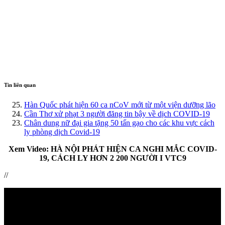
Tin liên quan
Hàn Quốc phát hiện 60 ca nCoV mới từ một viện dưỡng lão
Cần Thơ xử phạt 3 người đăng tin bậy về dịch COVID-19
Chân dung nữ đại gia tặng 50 tấn gạo cho các khu vực cách
ly phòng dịch Covid-19
Xem Video: HÀ NỘI PHÁT HIỆN CA NGHI MẮC COVID-
19, CÁCH LY HƠN 2 200 NGƯỜI I VTC9
//