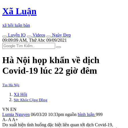
Xã Luận
xã hội luận bàn
Luyện IQ
Videos
Ngày Đẹp
09:09:09 AM, Thứ Abc 09/09/2021
Hà Nội họp khẩn về dịch
Covid-19 lúc 22 giờ đêm
Tin Hà Nội
Xã Hội
Sức Khỏe Cộng Đồng
VN
EN
Lumia Nguyen
06/03/20 10:33pm
nguồn
bình luận
999
A-
A
A+
Do xuất hiện tình huống đặc biệt liên quan tới dịch Covid-19,