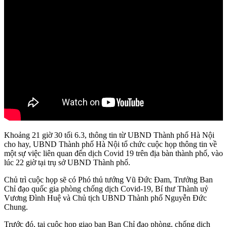
Khoảng 21 giờ 30 tối 6.3, thông tin từ UBND Thành phố Hà Nội
cho hay, UBND Thành phố Hà Nội tổ chức cuộc họp thông tin về
một sự việc liên quan đến dịch Covid 19 trên địa bàn thành phố, vào
lúc 22 giờ tại trụ sở UBND Thành phố.
Chủ trì cuộc họp sẽ có Phó thủ tướng Vũ Đức Đam, Trưởng Ban
Chỉ đạo quốc gia phòng chống dịch Covid-19, Bí thư Thành uỷ
Vương Đình Huệ và Chủ tịch UBND Thành phố Nguyễn Đức
Chung.
Trước đó, tại cuộc họp giao ban Ban Chỉ đạo phòng, chống dịch