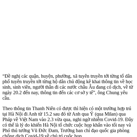
“Đề nghị các quận, huyện, phường, xã tuyên truyền tới từng tổ dân
phố tuyên truyền tới từng hộ dân chủ động kê khai thông tin về học
sinh, sinh viên, người thân đi các nước châu Âu đang có dịch, về từ
ngày 20.2 đến nay, thông tin đến các cơ sở y tế”, ông Chung yêu
cầu.
Theo thông tin Thanh Niên có được thì hiện có một trường hợp trú
tại Hà Nội đi Anh từ 15.2 sau đó từ Anh qua Ý (qua Milan) qua
Pháp về Việt Nam vào 2.3 vừa qua, nghi ngờ nhiễm Covid-19. Đây
có thể là lý do khiến Hà Nội tổ chức cuộc họp khẩn vào tối nay và
Phó thủ tướng Vũ Đức Đam, Trưởng ban chỉ đạo quốc gia phòng
chống dịch Covid-19 về chủ trì cuộc họp.