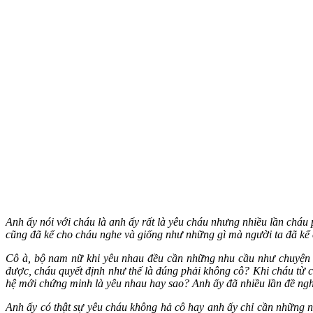
Anh ấy nói với cháu là anh ấy rất là yêu cháu nhưng nhiều lần cháu p
cũng đã kể cho cháu nghe và giống như những gì mà người ta đã kể
Cô à, bộ nam nữ khi yêu nhau đều cần những nhu cầu như chu‌yện ấ
được, cháu quyết định như thế là đúng phải không cô? Khi cháu từ 
hệ mới chứng minh là yêu nhau hay sao? Anh ấy đã nhiều lần đề ngh
Anh ấy có thật sự yêu cháu không hả cô hay anh ấy chỉ cần những 