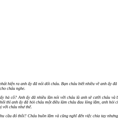
hát hiện ra anh ấy đã nói dối cháu. Bạn cháu biết nhiều về anh ấy đã 
 cho cháu nghe.
‌y hả cô? Anh ấy đã nhiều lần nói với cháu là anh sẽ cưới cháu và
chối thì anh ấy đã hỏi cháu một điều làm cháu đau lòng lắm, anh hỏi
ị với cháu như thế.
nhu cầu đó thôi? Cháu buồn lắm và cũng nghĩ đến việc chia tay như