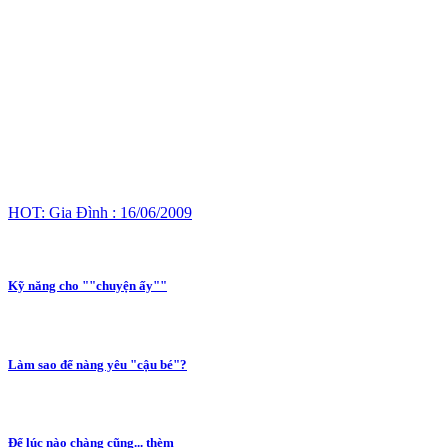
HOT: Gia Đình : 16/06/2009
Kỹ năng cho ""chuyện ấy""
Làm sao để nàng yêu "cậu bé"?
Để lúc nào chàng cũng... thèm