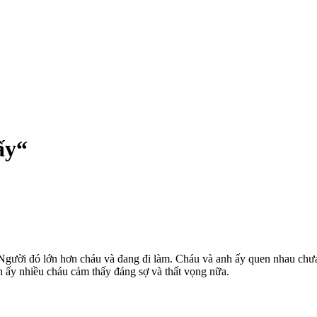
‌y“
i. Người đó lớn hơn cháu và đang đi làm. Cháu và anh ấy quen nhau ch
nh ấy nhiều cháu cảm thấy đáng sợ và thất vọng nữa.