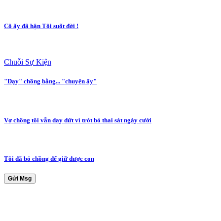
Cô ấy đã hận Tôi suốt đời !
Chuỗi Sự Kiện
"Dạy" chồng bằng... "chuyện ấy"
Vợ chồng tôi vẫn day dứt vì trót bỏ thai sát ngày cưới
Tôi đã bỏ chồng để giữ được con
Gửi Msg