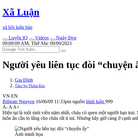
Xã Luận
xã hội luận bàn
Luyện IQ
Videos
Ngày Đẹp
09:09:09 AM, Thứ Abc 09/09/2021
Người yêu liên tục đòi “chu‌yện ấ
Gia Đình
Tâm Sự Thầm Kín
VN
EN
Billgate Nguyen
16/06/09 11:33pm
nguồn
bình luận
999
A-
A
A+
Hiện tại là một sinh viên năm nhất, cháu có quen một người bạn tra
luôn ân cần lo lắng cho cháu rất tỉ mỉ. Nhưng bây giờ càng ở cạnh a
Ảnh minh họa