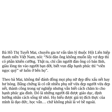
Bà Hồ Thị Tuyết Mai, chuyên gia tư vấn tâm lý thuộc Hội Liên hiệp
thanh niên Việt Nam, nói: “Nói đàn ông không muốn lấy vợ đẹp thì
có phần khiên cưỡng. Thật ra, chỉ cần người đàn ông có bản lĩnh,
giàu lòng tin vào người bạn đời, biết vun đắp hạnh phúc thì “viên
ngọc quý” sẽ luôn ở bên họ”.
Theo bà Mai, không thể đánh đồng mọi phụ nữ đẹp đều xấu nết hay
hư hỏng. Bằng chứng là có rất nhiều phụ nữ vừa đẹp người vừa đẹp
nết, thành công trong sự nghiệp nhưng vẫn biết cách chăm lo cho
hạnh phúc gia đình. Đó là những người đã được giáo dục, định
hướng nhân cách sống từ nhỏ. Họ hiểu được giá trị đích thực của
mình là đạo đức, học vấn… chứ không phải là vẻ bề ngoài.