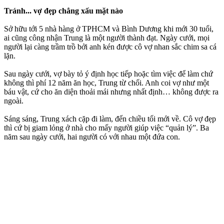
Tránh... vợ đẹp chẳng xấu mặt nào
Sở hữu tới 5 nhà hàng ở TPHCM và Bình Dương khi mới 30 tuổi,
ai cũng công nhận Trung là một người thành đạt. Ngày cưới, mọi
người lại càng trầm trồ bởi anh kén được cô vợ nhan sắc chim sa cá
lặn.
Sau ngày cưới, vợ bày tỏ ý định học tiếp hoặc tìm việc để làm chứ
không thì phí 12 năm ăn học, Trung từ chối. Anh coi vợ như một
báu vật, cứ cho ăn diện thoải mái nhưng nhất định… không được ra
ngoài.
Sáng sáng, Trung xách cặp đi làm, đến chiều tối mới về. Cô vợ đẹp
thì cứ bị giam lỏng ở nhà cho mấy người giúp việc “quản lý”. Ba
năm sau ngày cưới, hai người có với nhau một đứa con.