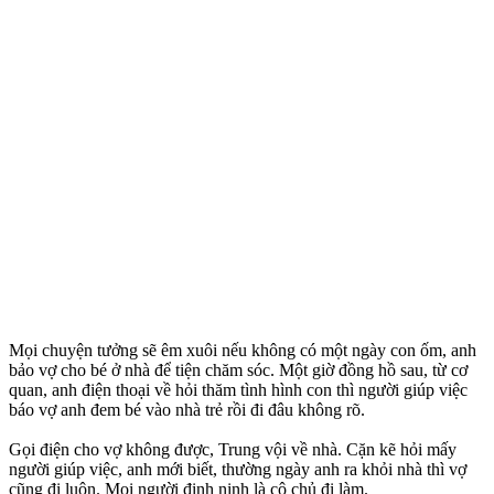
Mọi chuyện tưởng sẽ êm xuôi nếu không có một ngày con ốm, anh
bảo vợ cho bé ở nhà để tiện chăm sóc. Một giờ đồng hồ sau, từ cơ
quan, anh điện thoại về hỏi thăm tình hình con thì người giúp việc
báo vợ anh đem bé vào nhà trẻ rồi đi đâu không rõ.
Gọi điện cho vợ không được, Trung vội về nhà. Cặn kẽ hỏi mấy
người giúp việc, anh mới biết, thường ngày anh ra khỏi nhà thì vợ
cũng đi luôn. Mọi người đinh ninh là cô chủ đi làm.