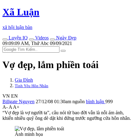
Xã Luận
xã hội luận bàn
Luyện IQ
Videos
Ngày Đẹp
09:09:09 AM, Thứ Abc 09/09/2021
Vợ đẹp, lắm phiền toái
Gia Đình
Tình Yêu Hôn Nhân
VN
EN
Billgate Nguyen
27/12/08 01:30am
nguồn
bình luận
999
A-
A
A+
“Vợ đẹp là vợ người ta”, câu nói từ bao đời vẫn là nỗi ám ảnh,
khiến nhiều quý ông dè dặt khi đứng trước ngưỡng cửa hôn nhân.
Ảnh minh họa