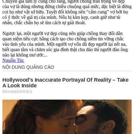
Chuyên gia tâm lý cũng cho rằng, người chồng trân trọng vẻ đẹp
của vợ là đúng nhưng đừng chiều chuộng quá mức, đặc biệt là đừng
coi họ như vật sở hữu. Tuyệt đối không nên “cấm cung” vợ bởi họ
có ý thức về giá trị của mình. Nếu bị kìm kẹp, canh giữ như tù
nhân, chắc chắn họ sẽ tìm cách tự giải thoát.
Ngược lại, một người vợ đẹp cũng nên giúp chồng thay đổi dần
quan niệm tiêu cực bằng cách tạo cho chồng niềm tin vững chắc
vào tình yêu của mình. Một người vợ vốn đã đẹp người lại nết na,
biết quan tâm và chăm sóc gia đình thật chu đáo thì người đàn ông
nào lại không mơ ước...
Nguồn Tin: