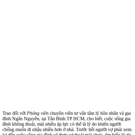
Trao đổi với
Phóng viên
chuyên viên tư vấn tâm lý hôn nhân và gia
đình Ngân Nguyễn, tại Tân Bình TP HCM, cho biết, cuộc sống gia
đình không thoải, mái nhiều áp lực có thể là lý do khiến người
chống muốn đi nhậu nhiều hơn ở nhà. Trước hết người vợ phải xem
lại đến cuộc sống gia đình có thực sự thoải mái chưa, tìm hiểu lý do