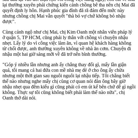
lại thường xuyên phải chứng kiến cảnh chồng bê tha nên chị Mai đã
quyết định ly hôn. Hạnh phúc gia đình đã rã đám đến mức này
nhưng chồng chị Mai vẫn quyết "thà bỏ vợ chứ không bỏ nhậu
được".
Cùng cảnh ngộ như chị Mai, chị Kim Oanh một nhân viên pháp lý
ở quận 5, TP HCM, cũng phải ly thân với chồng vì chuyện nhậu
nhẹt. Lấy lý do vì công việc làm ăn, vì quan hệ khách hàng không
từ chối được, anh thường xuyên không về nhà ăn cơm. Chuyện đi
nhậu một hai giờ sáng mới về đã trở nên bình thường.
"Góp ý nhiều lần nhưng anh ấy chẳng thay đổi gì, mấy lần giận
quá, tôi mang cả hai đứa con mề nhà mẹ đẻ ở cho ông ấy chừa
nhưng một thời gian sau nguôi nguôi lại nhậu tiếp. Tôi chẳng biết
thế nào nhưng nghe mấy chị cùng cơ quan nói đàn ông bây giờ
nhậu nhẹt qua đêm kiểu gì cũng phải có em út kế bên chứ dễ gì ngồi
không. Thực sự tôi cũng không biết phải làm thế nào nữa", chị
Oanh thở dài nói.