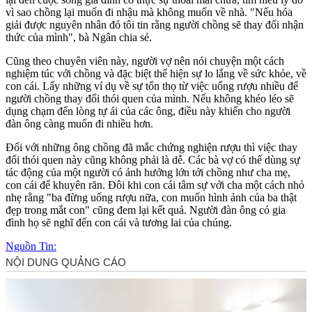
vì sao chồng lại muốn đi nhậu mà không muốn về nhà. "Nếu hóa
giải được nguyên nhân đó tôi tin rằng người chồng sẽ thay đổi nhận
thức của mình", bà Ngân chia sẻ.
Cũng theo chuyên viên này, người vợ nên nói chuyện một cách
nghiệm túc với chồng và đặc biệt thể hiện sự lo lắng về sức khỏe, về
con cái. Lấy những ví dụ về sự tổn thọ từ việc uống rượu nhiều để
người chồng thay đổi thói quen của mình. Nếu không khéo léo sẽ
dụng chạm đến lòng tự ái của các ông, điều này khiến cho người
đàn ông càng muốn đi nhiều hơn.
Đối với những ông chồng đã mắc chứng nghiện rượu thì việc thay
đổi thói quen này cũng không phải là dễ. Các bà vợ có thể dùng sự
tác động của một người có ảnh hưởng lớn tới chồng như cha mẹ,
con cái để khuyên răn. Đôi khi con cái tâm sự với cha một cách nhỏ
nhẹ rằng "ba đừng uống rượu nữa, con muốn hình ảnh của ba thật
đẹp trong mắt con" cũng đem lại kết quả. Người đàn ông có gia
đình họ sẽ nghĩ đến con cái và tương lai của chúng.
Nguồn Tin: