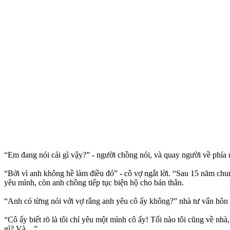
“Em đang nói cái gì vậy?” - người chồng nói, và quay người về phía n
“Bởi vì anh không hề làm điều đó” - cô vợ ngắt lời. “Sau 15 năm chu
yêu mình, còn anh chồng tiếp tục biện hộ cho bản thân.
“Anh có từng nói với vợ rằng anh yêu cô ấy không?” nhà tư vấn hôn
“Cô ấy biết rõ là tôi chỉ yêu một mình cô ấy! Tối nào tôi cũng về nh
gì? Và…”