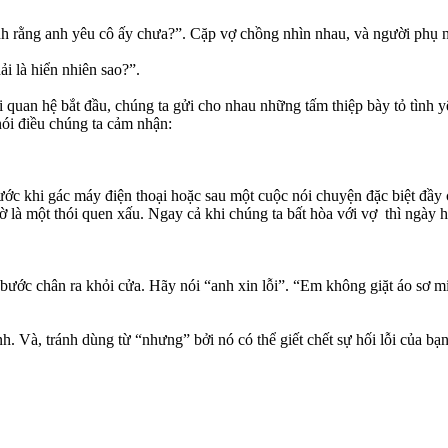
h rằng anh yêu cô ấy chưa?”. Cặp vợ chồng nhìn nhau, và người phụ n
ải là hiển nhiên sao?”.
quan hệ bắt đầu, chúng ta gửi cho nhau những tấm thiệp bày tỏ tình yê
ói điều chúng ta cảm nhận:
 trước khi gác máy điện thoại hoặc sau một cuộc nói chuyện đặc biệt đầy
 là một thói quen xấu. Ngay cả khi chúng ta bất hòa với vợ thì ngày 
n bước chân ra khỏi cửa. Hãy nói “anh xin lỗi”. “Em không giặt áo sơ 
h. Và, tránh dùng từ “nhưng” bởi nó có thể giết chết sự hối lỗi của bạn