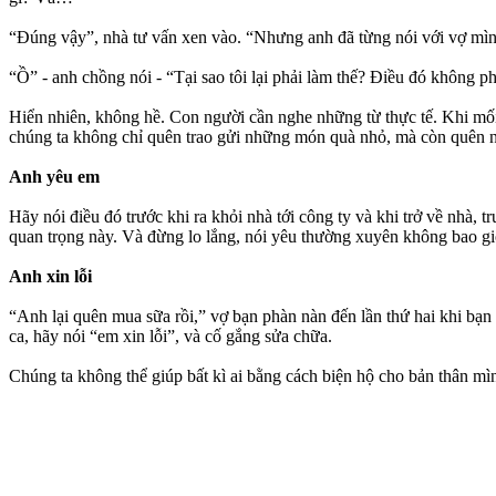
“Đúng vậy”, nhà tư vấn xen vào. “Nhưng anh đã từng nói với vợ mìn
“Ồ” - anh chồng nói - “Tại sao tôi lại phải làm thế? Điều đó không ph
Hiển nhiên, không hề. Con người cần nghe những từ thực tế. Khi mối 
chúng ta không chỉ quên trao gửi những món quà nhỏ, mà còn quên n
Anh yêu em
Hãy nói điều đó trước khi ra khỏi nhà tới công ty và khi trở về nhà,
quan trọng này. Và đừng lo lắng, nói yêu thường xuyên không bao giờ
Anh xin lỗi
“Anh lại quên mua sữa rồi,” vợ bạn phàn nàn đến lần thứ hai khi bạ
ca, hãy nói “em xin lỗi”, và cố gắng sửa chữa.
Chúng ta không thể giúp bất kì ai bằng cách biện hộ cho bản thân mìn