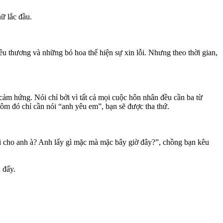
ữ lắc đầu.
u thương và những bó hoa thể hiện sự xin lỗi. Nhưng theo thời gian,
 cảm hứng. Nói chỉ bởi vì tất cả mọi cuộc hôn nhân đều cần ba từ
hôm đó chỉ cần nói “anh yêu em”, bạn sẽ được tha thứ.
mi cho anh à? Anh lấy gì mặc mà mặc bây giờ đây?”, chồng bạn kêu
 đấy.