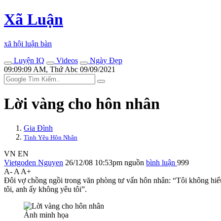
Xã Luận
xã hội luận bàn
Luyện IQ
Videos
Ngày Đẹp
09:09:09 AM, Thứ Abc 09/09/2021
Lời vàng cho hôn nhân
Gia Đình
Tình Yêu Hôn Nhân
VN
EN
Vietgoden Nguyen
26/12/08 10:53pm
nguồn
bình luận
999
A-
A
A+
Đôi vợ chồng ngồi trong văn phòng tư vấn hôn nhân: “Tôi không hiểu 
tôi, anh ấy không yêu tôi”.
Ảnh minh họa