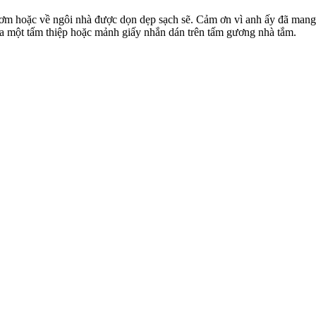
tươm hoặc về ngôi nhà được dọn dẹp sạch sẽ. Cảm ơn vì anh ấy đã mang
 kia một tấm thiệp hoặc mảnh giấy nhắn dán trên tấm gương nhà tắm.