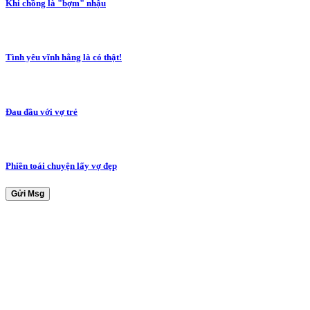
Khi chồng là "bợm" nhậu
Tình yêu vĩnh hằng là có thật!
Đau đầu với vợ trẻ
Phiền toái chuyện lấy vợ đẹp
Gửi Msg