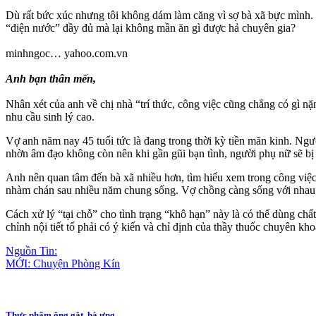
Dù rất bức xúc nhưng tôi không dám làm căng vì sợ bà xã bực mình. Bà x
“điện nước” đầy đủ mà lại không mần ăn gì được hả chuyên gia?
minhngoc… yahoo.com.vn
Anh bạn thân mến,
Nhân xét của anh về chị nhà “trí thức, công việc cũng chẳng có gì nặ
nhu cầu sin‌ּh l‌ּý cao.
Vợ anh năm nay 45 tuổi tức là đang trong thời kỳ tiền mãn kinh. Ng
nhờn â‌ּm đạ‌ּo không còn nên khi gần gũi bạ‌n tìn‌h, người phụ nữ sẽ bị
Anh nên quan tâm đến bà xã nhiều hơn, tìm hiểu xem trong công việc
nhàm chán sau nhiều năm chung sống. Vợ chồng càng sống với nhau l
Cách xử lý “tại chỗ” cho tình trạng “khô hạn” này là có thể dùng chấ
chỉnh nội tiết tố phải có ý kiến và chỉ định của thầy thuốc chuyên kh
Nguồn Tin:
MỚI: Chuyện Phòng Kín
Thực phẩm ông gật, bà ưng