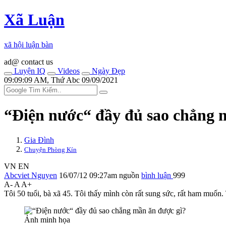
Xã Luận
xã hội luận bàn
ad@ contact us
Luyện IQ
Videos
Ngày Đẹp
09:09:09 AM, Thứ Abc 09/09/2021
“Điện nước“ đầy đủ sao chẳng 
Gia Đình
Chuyện Phòng Kín
VN
EN
Abcviet Nguyen
16/07/12 09:27am
nguồn
bình luận
999
A-
A
A+
Tôi 50 tuổi, bà xã 45. Tôi thấy mình còn rất sung sức, rất ham muốn. 
Ảnh minh họa