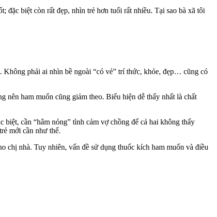
đặc biệt còn rất đẹp, nhìn trẻ hơn tuổi rất nhiều. Tại sao bà xã tôi
i. Không phải ai nhìn bề ngoài “có vẻ” trí thức, khỏe, đẹp… cũng có
ng nên ham muốn cũng giảm theo. Biểu hiện dễ thấy nhất là chất
c biệt, cần “hâm nóng” tình cảm vợ chồng để cả hai không thấy
rẻ mới cần như thế.
ố cho chị nhà. Tuy nhiên, vấn đề sử dụng thuốc kích ham muốn và điều