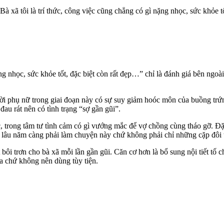
ã tôi là trí thức, công việc cũng chẳng có gì nặng nhọc, sức khỏe tốt; 
ng nhọc, sức khỏe tốt, đặc biệt còn rất đẹp…” chỉ là đánh giá bên ngoà
ười phụ nữ trong giai đoạn này có sự suy giảm hoóc môn của buồng trứ
 đau rát nên có tình trạng “sợ gần gũi”.
, trong tâm tư tình cảm có gì vướng mắc để vợ chồng cùng tháo gỡ. Đặ
âu năm càng phải làm chuyện này chứ không phải chỉ những cặp đôi t
t bôi trơn cho bà xã mỗi lần gần gũi. Căn cơ hơn là bổ sung nội tiết t
oa chứ không nên dùng tùy tiện.