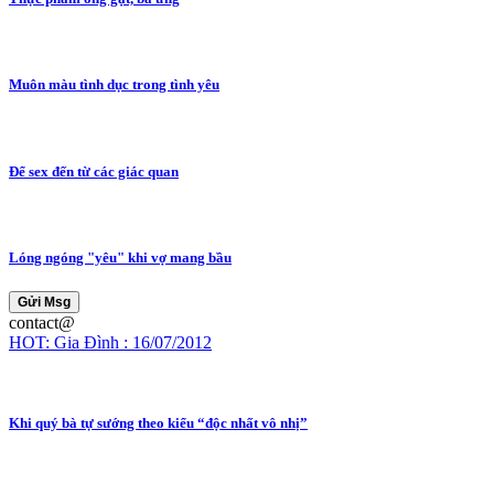
Muôn màu tình dục trong tình yêu
Để sex đến từ các giác quan
Lóng ngóng "yêu" khi vợ mang bầu
Gửi Msg
contact@
HOT: Gia Đình : 16/07/2012
Khi quý bà tự sướng theo kiểu “độc nhất vô nhị”