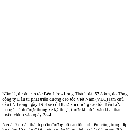
Năm là, dự án cao tốc Bến Lức - Long Thành dài 57,8 km, do Tổng
công ty Đầu tư phát triển đường cao tốc Việt Nam (VEC) làm chủ
đầu tư. Trong ngày 19-4 sẽ có 18,32 km đường cao tốc Bến Lức –
Long Thành được thông xe kỹ thuật, trước khi đưa vào khai thác
tuyến chính vào ngày 28-4.
Ngoài 5 dự án thành phần đường bộ cao tốc nói trên, cũng trong dịp
kỷ niệm 50 ngày Giải phóng miền Nam, thống nhất đất nước, Bộ