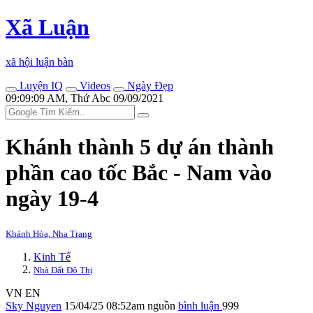
Xã Luận
xã hội luận bàn
Luyện IQ
Videos
Ngày Đẹp
09:09:09 AM, Thứ Abc 09/09/2021
Khánh thành 5 dự án thành
phần cao tốc Bắc - Nam vào
ngày 19-4
Khánh Hòa, Nha Trang
Kinh Tế
Nhà Đất Đô Thị
VN
EN
Sky Nguyen
15/04/25 08:52am
nguồn
bình luận
999