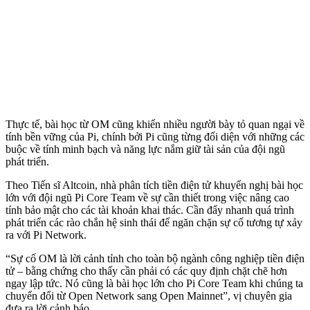
Thực tế, bài học từ OM cũng khiến nhiều người bày tỏ quan ngại về
tính bền vững của Pi, chính bởi Pi cũng từng đối diện với những các
buộc về tính minh bạch và năng lực nắm giữ tài sản của đội ngũ
phát triển.
Theo Tiến sĩ Altcoin, nhà phân tích tiền điện tử khuyến nghị bài học
lớn với đội ngũ Pi Core Team về sự cần thiết trong việc nâng cao
tính bảo mật cho các tài khoản khai thác. Cần đẩy nhanh quá trình
phát triển các rào chắn hệ sinh thái để ngăn chặn sự cố tương tự xảy
ra với Pi Network.
“Sự cố OM là lời cảnh tỉnh cho toàn bộ ngành công nghiệp tiền điện
tử – bằng chứng cho thấy cần phải có các quy định chặt chẽ hơn
ngay lập tức. Nó cũng là bài học lớn cho Pi Core Team khi chúng ta
chuyển đổi từ Open Network sang Open Mainnet”, vị chuyên gia
đưa ra lời cảnh báo.