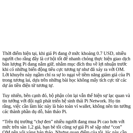
Thời điểm hiện tại, khi giá Pi đang ở mức khoảng 0.7 USD, nhiều
người cho rằng đây là cơ hội tốt để nhanh chóng thực hiện giao dịch
bán lượng Pi đang nắm giữ, nhằm mục đích thu về lợi nhuận trước
khi có những biến động tiêu cực tương tự như đã xảy ra với OM.
Lời khuyên này ngầm chỉ ra sự lo ngại về tiềm năng giảm giá của Pi
trong tương lai, dựa trên những bài học không mấy tích cực từ các
dự án tiền điện tử tương tự.
Tuy nhiên, bên cạnh đó, bộ phận còn lại vẫn thể hiện sự lạc quan và
tin tưởng với đội ngũ phát triển hệ sinh thái Pi Network. Họ tin
rằng, việc cần làm lúc này là bảo toàn ví wallet, không nên tin tưởng
các thành phần dụ dỗ, bán tháo Pi.
“Trên thị trường “chợ đen” nhiều người đang mua Pi cao hơn với
mức trên sàn 1,2 giá, bạn bè tôi cũng sợ giá Pi sẽ sập như “con”
OM nên vội vàng bán tháo. Nhưng quan điểm của tôi, lúc này cần