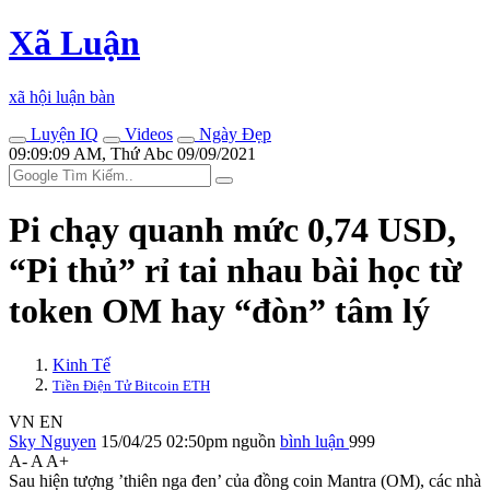
Xã Luận
xã hội luận bàn
Luyện IQ
Videos
Ngày Đẹp
09:09:09 AM, Thứ Abc 09/09/2021
Pi chạy quanh mức 0,74 USD,
“Pi thủ” rỉ tai nhau bài học từ
token OM hay “đòn” tâm lý
Kinh Tế
Tiền Điện Tử Bitcoin ETH
VN
EN
Sky Nguyen
15/04/25 02:50pm
nguồn
bình luận
999
A-
A
A+
Sau hiện tượng ’thiên nga đen’ của đồng coin Mantra (OM), các nhà