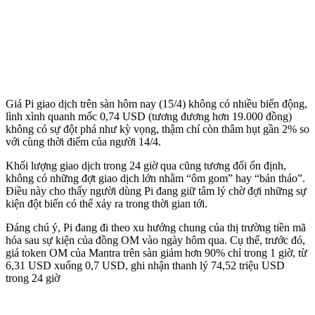
Giá Pi giao dịch trên sàn hôm nay (15/4) không có nhiều biến động,
lình xình quanh mốc 0,74 USD (tương đương hơn 19.000 đồng)
không có sự đột phá như kỳ vọng, thậm chí còn thâm hụt gần 2% so
với cùng thời điểm của người 14/4.
Khối lượng giao dịch trong 24 giờ qua cũng tương đối ổn định,
không có những đợt giao dịch lớn nhằm “ôm gom” hay “bán tháo”.
Điều này cho thấy người dùng Pi đang giữ tâm lý chờ đợi những sự
kiện đột biến có thể xảy ra trong thời gian tới.
Đáng chú ý, Pi đang đi theo xu hướng chung của thị trường tiền mã
hóa sau sự kiện của đồng OM vào ngày hôm qua. Cụ thể, trước đó,
giá token OM của Mantra trên sàn giảm hơn 90% chỉ trong 1 giờ, từ
6,31 USD xuống 0,7 USD, ghi nhận thanh lý 74,52 triệu USD
trong 24 giờ