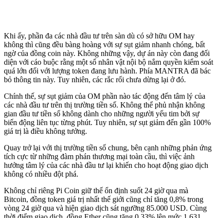
Khi ấy, phần đa các nhà đầu tư trên sàn dù có sở hữu OM hay
không thì cũng đều bàng hoàng với sự sụt giảm nhanh chóng, bất
ngờ của đồng coin này. Không những vậy, dự án này còn đang đối
diện với cáo buộc rằng một số nhân vật nội bộ nắm quyền kiểm soát
quá lớn đối với lượng token đang lưu hành. Phía MANTRA đã bác
bỏ thông tin này. Tuy nhiên, các rắc rối chưa dừng lại ở đó.
Chính thế, sự sụt giảm của OM phần nào tác động đến tâm lý của
các nhà đầu tư trên thị trường tiền số. Không thể phủ nhận không
gian đầu tư tiền số không dành cho những người yếu tim bởi sự
biến động liên tục từng phút. Tuy nhiên, sự sụt giảm đến gần 100%
giá trị là điều không tưởng.
Quay trở lại với thị trường tiền số chung, bên cạnh những phản ứng
tích cực từ những đàm phán thương mại toàn cầu, thì việc ảnh
hưởng tâm lý của các nhà đầu tư lại khiến cho hoạt động giao dịch
không có nhiều đột phá.
Không chỉ riêng Pi Coin giữ thế ổn định suốt 24 giờ qua mà
Bitcoin, đồng token giá trị nhất thế giới cũng chỉ tăng 0,8% trong
vòng 24 giờ qua và hiện giao dịch sát ngưỡng 85.000 USD. Cùng
thời điểm giao dịch, đồng Ether cũng tăng 0,33% lên mức 1.631