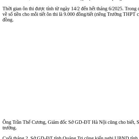
Thời gian ôn thi được tính từ ngày 14/2 đến hết tháng 6/2025. Trong
về số tiền cho mỗi tiết ôn thi là 9.000 đồng/tiết (riêng Trường THP
đồng.
Ông Trần Thế Cương, Giám đốc Sở GD-ĐT Hà Nội cũng cho biết, Sở đa
trường.
Cuối tháng 2, Sở GD-ĐT tỉnh Quảng Trị cũng kiến nghị UBND tỉnh chỉ 