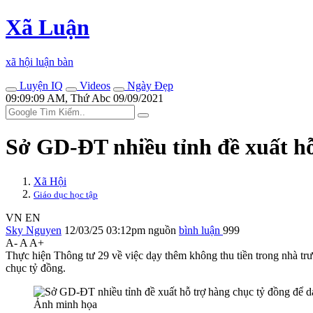
Xã Luận
xã hội luận bàn
Luyện IQ
Videos
Ngày Đẹp
09:09:09 AM, Thứ Abc 09/09/2021
Sở GD-ĐT nhiều tỉnh đề xuất hỗ
Xã Hội
Giáo dục học tập
VN
EN
Sky Nguyen
12/03/25 03:12pm
nguồn
bình luận
999
A-
A
A+
Thực hiện Thông tư 29 về việc dạy thêm không thu tiền trong nhà tr
chục tỷ đồng.
Ảnh minh họa