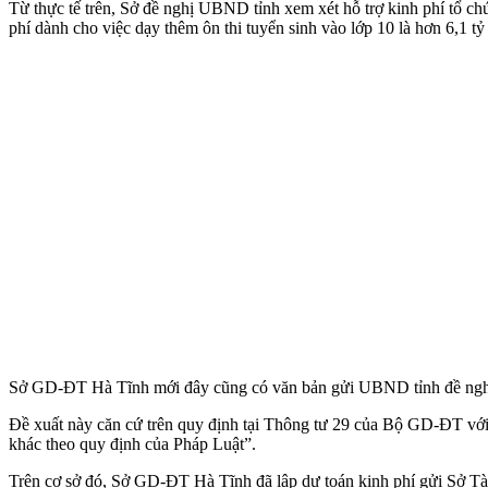
Từ thực tế trên, Sở đề nghị UBND tỉnh xem xét hỗ trợ kinh phí tổ ch
phí dành cho việc dạy thêm ôn thi tuyển sinh vào lớp 10 là hơn 6,1 tỷ
Sở GD-ĐT Hà Tĩnh mới đây cũng có văn bản gửi UBND tỉnh đề nghị hỗ
Đề xuất này căn cứ trên quy định tại Thông tư 29 của Bộ GD-ĐT với
khác theo quy định của Pháp Luật”.
Trên cơ sở đó, Sở GD-ĐT Hà Tĩnh đã lập dự toán kinh phí gửi Sở Tài c