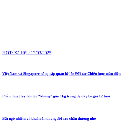
HOT: Xã Hội : 12/03/2025
Việt Nam và Singapore nâng cấp quan hệ lên Đối tác Chiến lược toàn diện
Phẫu thuật lấy búi tóc “khủng” gần 1kg trong dạ dày bé gái 12 tuổi
Bất ngờ nhiễm vi khuẩn ăn thịt người sau chấn thương nhỏ