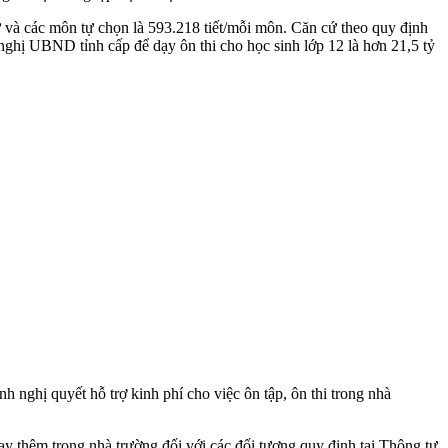
ữ và các môn tự chọn là 593.218 tiết/mỗi môn. Căn cứ theo quy định
nghị UBND tỉnh cấp để dạy ôn thi cho học sinh lớp 12 là hơn 21,5 tỷ
hị quyết hỗ trợ kinh phí cho việc ôn tập, ôn thi trong nhà
y thêm trong nhà trường đối với các đối tượng quy định tại Thông tư