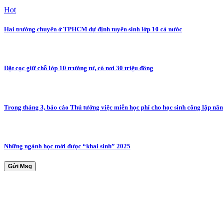
Hot
Hai trường chuyên ở TPHCM dự định tuyển sinh lớp 10 cả nước
Đặt cọc giữ chỗ lớp 10 trường tư, có nơi 30 triệu đồng
Trong tháng 3, báo cáo Thủ tướng việc miễn học phí cho học sinh công lập n
Những ngành học mới được “khai sinh” 2025
Gửi Msg