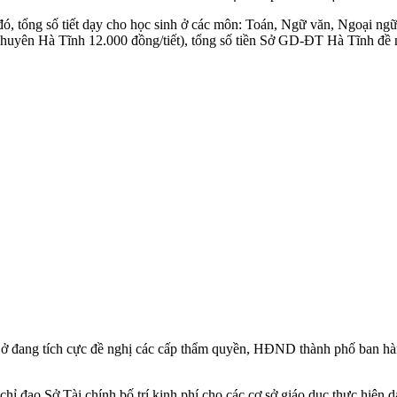
 đó, tổng số tiết dạy cho học sinh ở các môn: Toán, Ngữ văn, Ngoại ng
T chuyên Hà Tĩnh 12.000 đồng/tiết), tổng số tiền Sở GD-ĐT Hà Tĩnh đề 
ng tích cực đề nghị các cấp thẩm quyền, HĐND thành phố ban hành ng
đạo Sở Tài chính bố trí kinh phí cho các cơ sở giáo dục thực hiện dạ