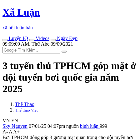
Xã Luận
xã hội luận bàn
Luyện IQ
Videos
Ngày Đẹp
09:09:09 AM, Thứ Abc 09/09/2021
3 tuyển thủ TPHCM góp mặt ở
đội tuyển bơi quốc gia năm
2025
Thể Thao
Thể thao Việt
VN
EN
Sky Nguyen
07/01/25 04:07pm
nguồn
bình luận
999
A-
A
A+
Bơi TPHCM đóng góp 3 gương mặt quan trọng cho đội tuyển bơi