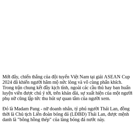
Mới đây, chiến thắng của đội tuyển Việt Nam tại giải ASEAN Cup
2024 đã khiến người hâm mộ nức lòng và vô cùng phấn khích.
Trong trận chung kết đầy kịch tính, ngoài các cầu thủ hay ban huấn
luyện viên được chú ý tới, trên khán đài, sự xuất hiện của một người
phụ nữ cũng lập tức thu hút sự quan tâm của người xem.
Đó là Madam Pang - nữ doanh nhân, tỷ phú người Thái Lan, đồng
thời là Chủ tịch Liên đoàn bóng đá (LĐBĐ) Thái Lan, được mệnh
danh là "bông hồng thép" của làng bóng đá nước này.