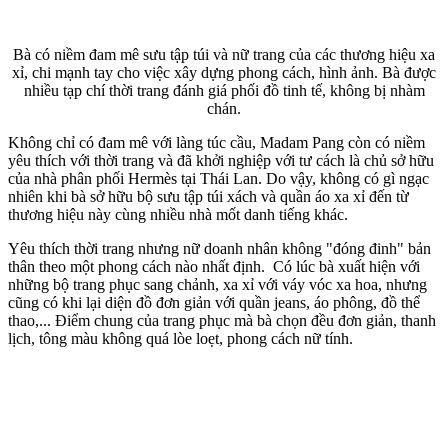
Bà có niềm đam mê sưu tập túi và nữ trang của các thương hiệu xa
xỉ, chi mạnh tay cho việc xây dựng phong cách, hình ảnh. Bà được
nhiều tạp chí thời trang đánh giá phối đồ tinh tế, không bị nhàm
chán.
Không chỉ có đam mê với làng túc cầu, Madam Pang còn có niềm
yêu thích với thời trang và đã khởi nghiệp với tư cách là chủ sở hữu
của nhà phân phối Hermès tại Thái Lan. Do vậy, không có gì ngạc
nhiên khi bà sở hữu bộ sưu tập túi xách và quần áo xa xỉ đến từ
thương hiệu này cùng nhiều nhà mốt danh tiếng khác.
Yêu thích thời trang nhưng nữ doanh nhân không "đóng đinh" bản
thân theo một phong cách nào nhất định. Có lúc bà xuất hiện với
những bộ trang phục sang chảnh, xa xỉ với váy vóc xa hoa, nhưng
cũng có khi lại diện đồ đơn giản với quần jeans, áo phông, đồ thể
thao,... Điểm chung của trang phục mà bà chọn đều đơn giản, thanh
lịch, tông màu không quá lòe loẹt, phong cách nữ tính.