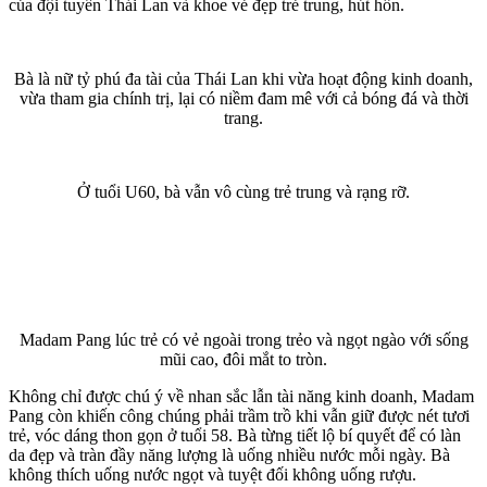
của đội tuyển Thái Lan và khoe vẻ đẹp trẻ trung, hút hồn.
Bà là nữ tỷ phú đa tài của Thái Lan khi vừa hoạt động kinh doanh,
vừa tham gia chính trị, lại có niềm đam mê với cả bóng đá và thời
trang.
Ở tuổi U60, bà vẫn vô cùng trẻ trung và rạng rỡ.
Madam Pang lúc trẻ có vẻ ngoài trong trẻo và ngọt ngào với sống
mũi cao, đôi mắt to tròn.
Không chỉ được chú ý về nhan sắc lẫn tài năng kinh doanh, Madam
Pang còn khiến công chúng phải trầm trồ khi vẫn giữ được nét tươi
trẻ, vóc dáng thon gọn ở tuổi 58. Bà từng tiết lộ bí quyết để có làn
da đẹp và tràn đầy năng lượng là uống nhiều nước mỗi ngày. Bà
không thích uống nước ngọt và tuyệt đối không uống rượu.