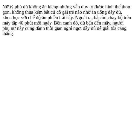
Nữ tỷ phú dù không ăn kiêng nhưng vẫn duy trì được hình thể thon
gọn, không thua kém bất cứ cô gái trẻ nào nhờ ăn uống đầy đủ,
khoa học với chế độ ăn nhiều trái cây. Ngoài ra, bà còn chạy bộ trên
máy tập 40 phút mỗi ngày. Bên cạnh đó, dù bận đến mấy, người
phụ nữ này cũng dành thời gian nghỉ ngơi đầy đủ để giải tỏa căng
thẳng.