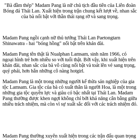
"Bà đầm thép" Madam Pang là nữ chủ tịch đầu tiên của Liên đoàn
Bóng đá Thái Lan. Xuất hiện trong trận chung kết lượt về, nhan sắc
của bà nổi bật với thần thái rạng rỡ và sang trọng.
Madam Pang ngồi cạnh nữ thủ tướng Thái Lan Paetongtarn
Shinawatra - hai "bóng hồng" nổi bật trên khán đài.
Madam Pang tên thật là Nualphan Lamsam, sinh năm 1966, có
ngoại hình trẻ hơn nhiều so với tuổi thật. Bởi vậy, khi xuất hiện trên
khán đài, nhan sắc của bà vô cùng nổi bật và toát lên vẻ sang trọng,
quý phái, hơn hẳn những cô nàng hotgirl.
Madam Pang là một trong những người kế thừa sản nghiệp của gia
tộc Lamsam. Gia tộc của bà có xuất thân là người Hoa, là một trong
những gia tộc quyền lực và giàu có bậc nhất tại Thái Lan. Madam
Pang thường được khen ngợi không chỉ bởi khả năng cân bằng giữa
nhiều trách nhiệm, mà còn vì sự xuất sắc đối với các trách nhiệm đó.
Madam Pang thường xuyên xuất hiện trong các trận đấu quan trọng