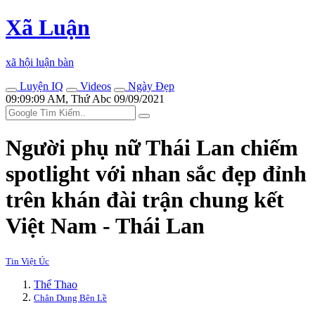
Xã Luận
xã hội luận bàn
Luyện IQ
Videos
Ngày Đẹp
09:09:09 AM, Thứ Abc 09/09/2021
Người phụ nữ Thái Lan chiếm
spotlight với nhan sắc đẹp đỉnh
trên khán đài trận chung kết
Việt Nam - Thái Lan
Tin Việt Úc
Thể Thao
Chân Dung Bên Lề