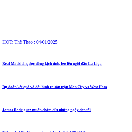
HOT: Thể Thao : 04/01/2025
Real Madrid ngược dòng kịch tính, leo lên ngôi đầu La Liga
Dự đoán kết quả và đội hình ra sân trận Man City vs West Ham
James Rodriguez muốn chấm dứt những ngày đen tối