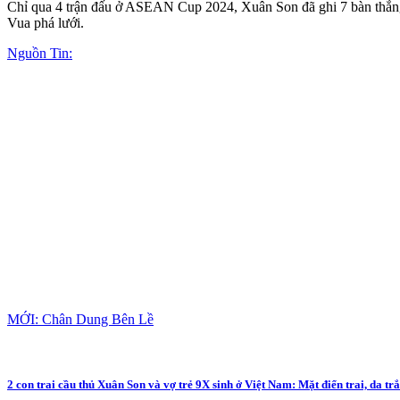
Chỉ qua 4 trận đấu ở ASEAN Cup 2024, Xuân Son đã ghi 7 bàn thắng, 
Vua phá lưới.
Nguồn Tin:
MỚI: Chân Dung Bên Lề
2 con trai cầu thủ Xuân Son và vợ trẻ 9X sinh ở Việt Nam: Mặt điển trai, da t