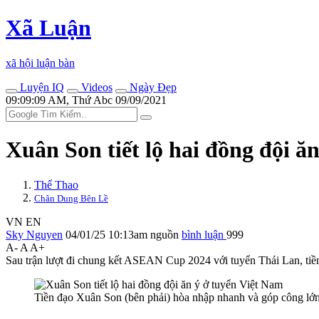
Xã Luận
xã hội luận bàn
Luyện IQ
Videos
Ngày Đẹp
09:09:09 AM, Thứ Abc 09/09/2021
Xuân Son tiết lộ hai đồng đội ă
Thể Thao
Chân Dung Bên Lề
VN
EN
Sky Nguyen
04/01/25 10:13am
nguồn
bình luận
999
A-
A
A+
Sau trận lượt đi chung kết ASEAN Cup 2024 với tuyển Thái Lan, tiền 
Tiền đạo Xuân Son (bên phải) hòa nhập nhanh và góp công lớ