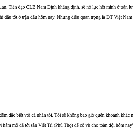
i Lan. Tiền đạo CLB Nam Định khẳng định, sẽ nỗ lực hết mình ở trậ
hi đấu tốt ở trận đấu hôm nay. Nhưng điều quan trọng là ĐT Việt Nam 
đêm đặc biệt với cá nhân tôi. Tôi sẽ không bao giờ quên khoảnh khắc nà
ời hâm mộ đã tới sân Việt Trì (Phú Thọ) để cổ vũ cho toàn đội hôm nay