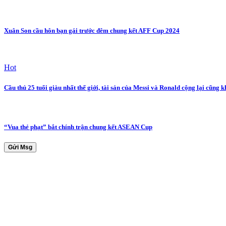
Xuân Son cầu hôn bạn gái trước đêm chung kết AFF Cup 2024
Hot
Cầu thủ 25 tuổi giàu nhất thế giới, tài sản của Messi và Ronald cộng lại cũng
“Vua thẻ phạt” bắt chính trận chung kết ASEAN Cup
Gửi Msg