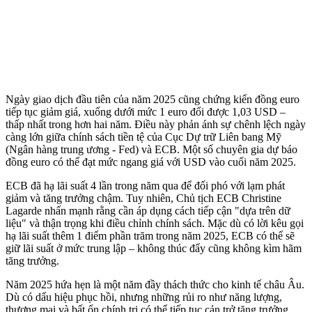
Ngày giao dịch đầu tiên của năm 2025 cũng chứng kiến đồng euro
tiếp tục giảm giá, xuống dưới mức 1 euro đổi được 1,03 USD –
thấp nhất trong hơn hai năm. Điều này phản ánh sự chênh lệch ngày
càng lớn giữa chính sách tiền tệ của Cục Dự trữ Liên bang Mỹ
(Ngân hàng trung ương - Fed) và ECB. Một số chuyên gia dự báo
đồng euro có thể đạt mức ngang giá với USD vào cuối năm 2025.
ECB đã hạ lãi suất 4 lần trong năm qua để đối phó với lạm phát
giảm và tăng trưởng chậm. Tuy nhiên, Chủ tịch ECB Christine
Lagarde nhấn mạnh rằng cần áp dụng cách tiếp cận "dựa trên dữ
liệu" và thận trọng khi điều chỉnh chính sách. Mặc dù có lời kêu gọi
hạ lãi suất thêm 1 điểm phần trăm trong năm 2025, ECB có thể sẽ
giữ lãi suất ở mức trung lập – không thúc đẩy cũng không kìm hãm
tăng trưởng.
Năm 2025 hứa hẹn là một năm đầy thách thức cho kinh tế châu Âu.
Dù có dấu hiệu phục hồi, nhưng những rủi ro như năng lượng,
thương mại và bất ổn chính trị có thể tiếp tục cản trở tăng trưởng.