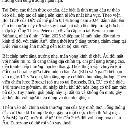
hưởng đến tăng trưởng ngắn hạn.
Tại Đức, các thách thức cơ cấu, đặc biệt là tình trạng đầu tư thấp
kéo dài, tiếp tục đè nặng nền kinh tế lớn nhất khu vực. Theo viện
Ifo, GDP của Đức có thể giảm 0,1% trong năm 2024, đánh dấu lần
đầu tiên nước này rơi vào suy thoái hai năm liên tiếp trong hơn hai
thập kỷ. Ông Thiess Petersen, cố vấn cấp cao tại Bertelsmann
Stiftung, nhận định: “Năm 2025 sẽ tiếp tục là một năm đầy rủi ro
kinh tế đối với châu Âu”, đồng thời lưu ý tăng trưởng chậm chạp tại
Đức vẫn đang ảnh hưởng đến toàn bộ khu vực.
Bất chấp mức tăng trưởng nhẹ, triển vọng kinh tế châu Âu đối mặt
với nhiều rủi ro, từ căng thẳng địa chính trị, chi phí năng lượng cao,
đến tranh chấp thương mại leo thang. Thỏa thuận vận chuyển khí
đốt qua Ukraine giữa Liên minh châu Âu (EU) và Nga đã hết hạn
vào ngày 1/1 vừa qua, làm tăng nguy cơ thiếu hụt năng lượng. Theo
viện chiến lược Bruegel (có trụ sở tại Brussels, Bỉ), EU có thể thiếu
140 terawatt giờ/năm, dù nhập khẩu khí đốt hóa lỏng có thể tạm thời
bù đắp. Tuy nhiên, giải pháp này lại đắt đỏ và không ổn định, gây
áp lực đối với người tiêu dùng và doanh nghiệp.
Thêm vào đó, chính sách thương mại của Mỹ dưới thời Tổng thống
đắc cử Donald Trump đe dọa gây ra một cuộc chiến thương mại.
Nếu Mỹ áp đặt mức thuế từ 10% đến 20% đối với hàng hóa châu
Âu, Eurozone có thể rơi vào suy thoái.