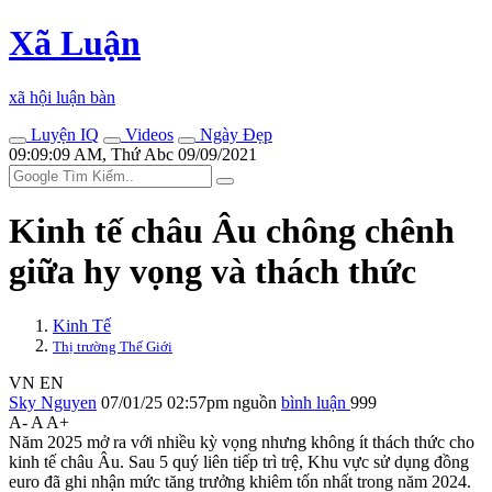
Xã Luận
xã hội luận bàn
Luyện IQ
Videos
Ngày Đẹp
09:09:09 AM, Thứ Abc 09/09/2021
Kinh tế châu Âu chông chênh
giữa hy vọng và thách thức
Kinh Tế
Thị trường Thế Giới
VN
EN
Sky Nguyen
07/01/25 02:57pm
nguồn
bình luận
999
A-
A
A+
Năm 2025 mở ra với nhiều kỳ vọng nhưng không ít thách thức cho
kinh tế châu Âu. Sau 5 quý liên tiếp trì trệ, Khu vực sử dụng đồng
euro đã ghi nhận mức tăng trưởng khiêm tốn nhất trong năm 2024.