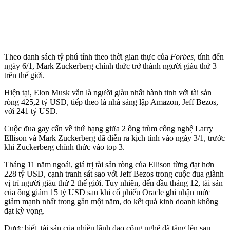
Theo danh sách tỷ phú tính theo thời gian thực của
Forbes
, tính đến
ngày 6/1, Mark Zuckerberg chính thức trở thành người giàu thứ 3
trên thế giới.
Hiện tại, Elon Musk vẫn là người giàu nhất hành tinh với tài sản
ròng 425,2 tỷ USD, tiếp theo là nhà sáng lập Amazon, Jeff Bezos,
với 241 tỷ USD.
Cuộc đua gay cấn về thứ hạng giữa 2 ông trùm công nghệ Larry
Ellison và Mark Zuckerberg đã diễn ra kịch tính vào ngày 3/1, trước
khi Zuckerberg chính thức vào top 3.
Tháng 11 năm ngoái, giá trị tài sản ròng của Ellison từng đạt hơn
228 tỷ USD, cạnh tranh sát sao với Jeff Bezos trong cuộc đua giành
vị trí người giàu thứ 2 thế giới. Tuy nhiên, đến đầu tháng 12, tài sản
của ông giảm 15 tỷ USD sau khi cổ phiếu Oracle ghi nhận mức
giảm mạnh nhất trong gần một năm, do kết quả kinh doanh không
đạt kỳ vọng.
Được biết, tài sản của nhiều lãnh đạo công nghệ đã tăng lên sau