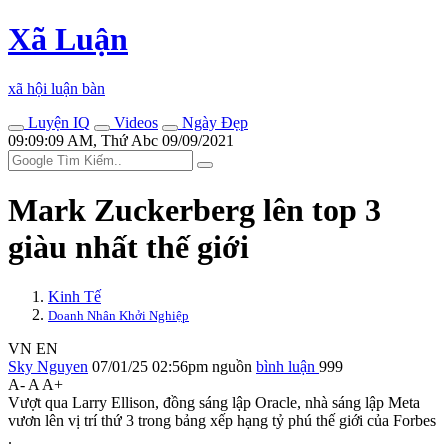
Xã Luận
xã hội luận bàn
Luyện IQ
Videos
Ngày Đẹp
09:09:09 AM, Thứ Abc 09/09/2021
Mark Zuckerberg lên top 3
giàu nhất thế giới
Kinh Tế
Doanh Nhân Khởi Nghiệp
VN
EN
Sky Nguyen
07/01/25 02:56pm
nguồn
bình luận
999
A-
A
A+
Vượt qua Larry Ellison, đồng sáng lập Oracle, nhà sáng lập Meta
vươn lên vị trí thứ 3 trong bảng xếp hạng tỷ phú thế giới của Forbes
.