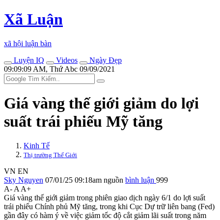
Xã Luận
xã hội luận bàn
Luyện IQ
Videos
Ngày Đẹp
09:09:09 AM, Thứ Abc 09/09/2021
Giá vàng thế giới giảm do lợi
suất trái phiếu Mỹ tăng
Kinh Tế
Thị trường Thế Giới
VN
EN
Sky Nguyen
07/01/25 09:18am
nguồn
bình luận
999
A-
A
A+
Giá vàng thế giới giảm trong phiên giao dịch ngày 6/1 do lợi suất
trái phiếu Chính phủ Mỹ tăng, trong khi Cục Dự trữ liên bang (Fed)
gần đây có hàm ý về việc giảm tốc độ cắt giảm lãi suất trong năm