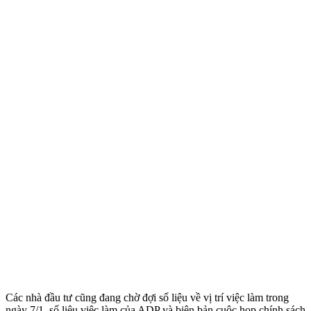
Các nhà đầu tư cũng đang chờ đợi số liệu về vị trí việc làm trong
ngày 7/1, số liệu việc làm của ADP và biên bản cuộc họp chính sách