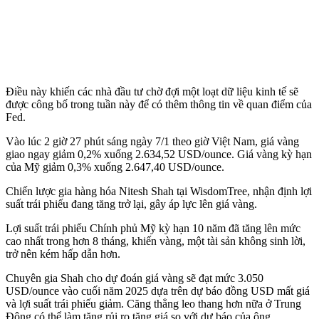
Điều này khiến các nhà đầu tư chờ đợi một loạt dữ liệu kinh tế sẽ
được công bố trong tuần này để có thêm thông tin về quan điểm của
Fed.
Vào lúc 2 giờ 27 phút sáng ngày 7/1 theo giờ Việt Nam, giá vàng
giao ngay giảm 0,2% xuống 2.634,52 USD/ounce. Giá vàng kỳ hạn
của Mỹ giảm 0,3% xuống 2.647,40 USD/ounce.
Chiến lược gia hàng hóa Nitesh Shah tại WisdomTree, nhận định lợi
suất trái phiếu đang tăng trở lại, gây áp lực lên giá vàng.
Lợi suất trái phiếu Chính phủ Mỹ kỳ hạn 10 năm đã tăng lên mức
cao nhất trong hơn 8 tháng, khiến vàng, một tài sản không sinh lời,
trở nên kém hấp dẫn hơn.
Chuyên gia Shah cho dự đoán giá vàng sẽ đạt mức 3.050
USD/ounce vào cuối năm 2025 dựa trên dự báo đồng USD mất giá
và lợi suất trái phiếu giảm. Căng thẳng leo thang hơn nữa ở Trung
Đông có thể làm tăng rủi ro tăng giá so với dự báo của ông.