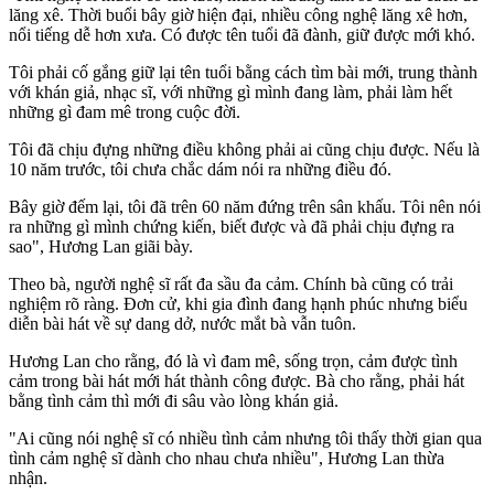
lăng xê. Thời buổi bây giờ hiện đại, nhiều công nghệ lăng xê hơn,
nổi tiếng dễ hơn xưa. Có được tên tuổi đã đành, giữ được mới khó.
Tôi phải cố gắng giữ lại tên tuổi bằng cách tìm bài mới, trung thành
với khán giả, nhạc sĩ, với những gì mình đang làm, phải làm hết
những gì đam mê trong cuộc đời.
Tôi đã chịu đựng những điều không phải ai cũng chịu được. Nếu là
10 năm trước, tôi chưa chắc dám nói ra những điều đó.
Bây giờ đếm lại, tôi đã trên 60 năm đứng trên sân khấu. Tôi nên nói
ra những gì mình chứng kiến, biết được và đã phải chịu đựng ra
sao", Hương Lan giãi bày.
Theo bà, người nghệ sĩ rất đa sầu đa cảm. Chính bà cũng có trải
nghiệm rõ ràng. Đơn cử, khi gia đình đang hạnh phúc nhưng biểu
diễn bài hát về sự dang dở, nước mắt bà vẫn tuôn.
Hương Lan cho rằng, đó là vì đam mê, sống trọn, cảm được tình
cảm trong bài hát mới hát thành công được. Bà cho rằng, phải hát
bằng tình cảm thì mới đi sâu vào lòng khán giả.
"Ai cũng nói nghệ sĩ có nhiều tình cảm nhưng tôi thấy thời gian qua
tình cảm nghệ sĩ dành cho nhau chưa nhiều", Hương Lan thừa
nhận.