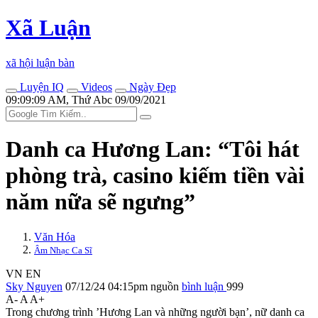
Xã Luận
xã hội luận bàn
Luyện IQ
Videos
Ngày Đẹp
09:09:09 AM, Thứ Abc 09/09/2021
Danh ca Hương Lan: “Tôi hát
phòng trà, casino kiếm tiền vài
năm nữa sẽ ngưng”
Văn Hóa
Âm Nhạc Ca Sĩ
VN
EN
Sky Nguyen
07/12/24 04:15pm
nguồn
bình luận
999
A-
A
A+
Trong chương trình ’Hương Lan và những người bạn’, nữ danh ca