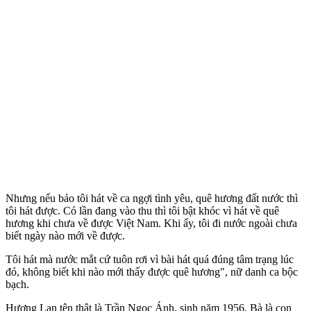
Nhưng nếu bảo tôi hát về ca ngợi tình yêu, quê hương đất nước thì
tôi hát được. Có lần đang vào thu thì tôi bật khóc vì hát về quê
hương khi chưa về được Việt Nam. Khi ấy, tôi đi nước ngoài chưa
biết ngày nào mới về được.
Tôi hát mà nước mắt cứ tuôn rơi vì bài hát quá đúng tâm trạng lúc
đó, không biết khi nào mới thấy được quê hương", nữ danh ca bộc
bạch.
Hương Lan tên thật là Trần Ngọc Ánh, sinh năm 1956. Bà là con