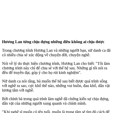
Hương Lan từng chịu đựng những điều không ai chịu được
Trong chương trình Hương Lan và những người bạn, nữ danh ca đã
có nhiều chia sẻ xúc động về chuyện đời, chuyện nghề.
Nói về lý do thực hiện chương trình, Hương Lan cho biết: "Tôi làm
chương trình này chỉ để chia sẻ với thế hệ sau. Những gì tôi nói ra
đều để truyền đạt, góp ý cho họ rút kinh nghiệm".
Nữ danh ca nói rằng, bà muốn thế hệ sau biết được quá trình sống
với nghề ra sao, cực khổ thế nào, những vui buồn, đau khổ, dằn vặt
lương tâm với nghề.
Bởi chính bà trong quá trình làm nghề đã chứng kiến sự chịu đựng,
dằn vặt của những người xung quanh và chính mình.
"Khi nghệ sĩ muốn có tên tuổi, muốn là trung tâm sẽ tìm đủ cách để