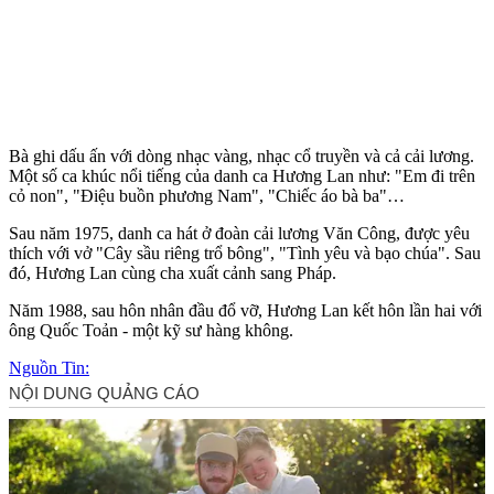
Bà ghi dấu ấn với dòng nhạc vàng, nhạc cổ truyền và cả cải lương.
Một số ca khúc nổi tiếng của danh ca Hương Lan như: "Em đi trên
cỏ non", "Điệu buồn phương Nam", "Chiếc áo bà ba"…
Sau năm 1975, danh ca hát ở đoàn cải lương Văn Công, được yêu
thích với vở "Cây sầu riêng trổ bông", "Tình yêu và bạo chúa". Sau
đó, Hương Lan cùng cha xuất cảnh sang Pháp.
Năm 1988, sau hôn nhân đầu đổ vỡ, Hương Lan kết hôn lần hai với
ông Quốc Toản - một kỹ sư hàng không.
Nguồn Tin: