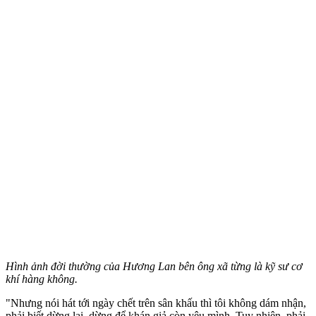
Hình ảnh đời thường của Hương Lan bên ông xã từng là kỹ sư cơ
khí hàng không.
"Nhưng nói hát tới ngày chết trên sân khấu thì tôi không dám nhận,
phải biết dừng lại, dừng để khán giả còn yêu mình. Tuy nhiên, phải