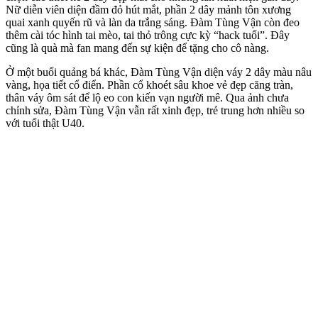
Nữ diễn viên diện đầm đỏ hút mắt, phần 2 dây mảnh tôn xương
quai xanh quyến rũ và làn da trắng sáng. Đàm Tùng Vận còn đeo
thêm cài tóc hình tai mèo, tai thỏ trông cực kỳ “hack tuổi”. Đây
cũng là quà mà fan mang đến sự kiện để tặng cho cô nàng.
Ở một buổi quảng bá khác, Đàm Tùng Vận diện váy 2 dây màu nâu
vàng, họa tiết cổ điển. Phần cổ khoét sâu khoe vẻ đẹp căng tràn,
thân váy ôm sát để lộ eo con kiến vạn người mê. Qua ảnh chưa
chỉnh sửa, Đàm Tùng Vận vẫn rất xinh đẹp, trẻ trung hơn nhiều so
với tuổi thật U40.