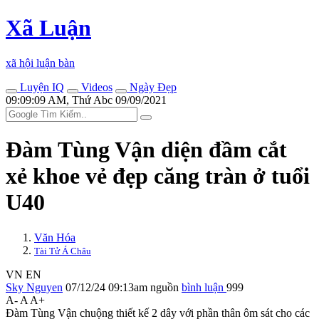
Xã Luận
xã hội luận bàn
Luyện IQ
Videos
Ngày Đẹp
09:09:09 AM, Thứ Abc 09/09/2021
Đàm Tùng Vận diện đầm cắt
xẻ khoe vẻ đẹp căng tràn ở tuổi
U40
Văn Hóa
Tài Tử Á Châu
VN
EN
Sky Nguyen
07/12/24 09:13am
nguồn
bình luận
999
A-
A
A+
Đàm Tùng Vận chuộng thiết kế 2 dây với phần thân ôm sát cho các