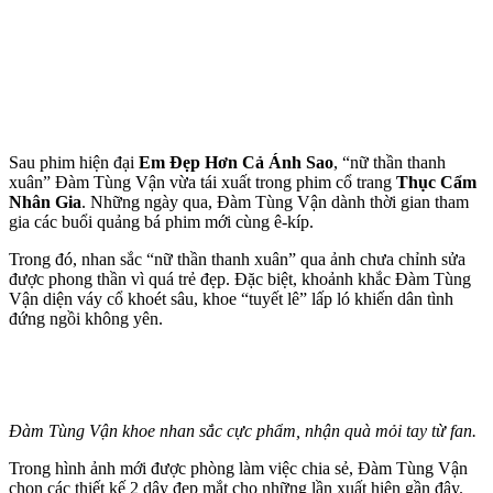
Sau phim hiện đại
Em Đẹp Hơn Cả Ánh Sao
, “nữ thần thanh
xuân” Đàm Tùng Vận vừa tái xuất trong phim cổ trang
Thục Cẩm
Nhân Gia
. Những ngày qua, Đàm Tùng Vận dành thời gian tham
gia các buổi quảng bá phim mới cùng ê-kíp.
Trong đó, nhan sắc “nữ thần thanh xuân” qua ảnh chưa chỉnh sửa
được phong thần vì quá trẻ đẹp. Đặc biệt, khoảnh khắc Đàm Tùng
Vận diện váy cổ khoét sâu, khoe “tuyết lê” lấp ló khiến dân tình
đứng ngồi không yên.
Đàm Tùng Vận khoe nhan sắc cực phẩm, nhận quà mỏi tay từ fan.
Trong hình ảnh mới được phòng làm việc chia sẻ, Đàm Tùng Vận
chọn các thiết kế 2 dây đẹp mắt cho những lần xuất hiện gần đây.