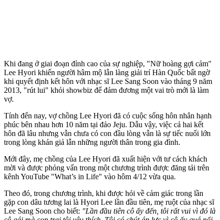
Khi đang ở giai đoạn đỉnh cao của sự nghiệp, "Nữ hoàng gợi cảm"
Lee Hyori khiến người hâm mộ lẫn làng giải trí Hàn Quốc bất ngờ
khi quyết định kết hôn với nhạc sĩ Lee Sang Soon vào tháng 9 năm
2013, "rút lui" khỏi showbiz để đảm đương một vai trò mới là làm
vợ.
Tính đến nay, vợ chồng Lee Hyori đã có cuộc sống hôn nhân hạnh
phúc bên nhau hơn 10 năm tại đảo Jeju. Dẫu vậy, việc cả hai kết
hôn đã lâu nhưng vẫn chưa có con đầu lòng vẫn là sự tiếc nuối lớn
trong lòng khán giả lẫn những người thân trong gia đình.
Mới đây, mẹ chồng của Lee Hyori đã xuất hiện với tư cách khách
mời và được phỏng vấn trong một chương trình được đăng tải trên
kênh YouTube "What’s in Life" vào hôm 4/12 vừa qua.
Theo đó, trong chương trình, khi được hỏi về cảm giác trong lần
gặp con dâu tương lai là Hyori Lee lần đầu tiên, mẹ ruột của nhạc sĩ
Lee Sang Soon cho biết:
"Lần đầu tiên cô ấy đến, tôi rất vui vì đó là
cô gái mà con trai tôi yêu thích. Tôi có chút áp lực vì cô ấy quá nổi