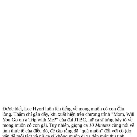
Được biết, Lee Hyori luôn lên tiếng về mong muốn có con đầu
lòng. Thậm chí gần đây, khi xuất hiện trên chương trình "Mom, Will
You Go on a Trip with Me?" của đài JTBC, nữ ca sĩ từng bày tỏ về
mong muốn có con gái. Tuy nhiên, giọng ca
10 Minutes
cũng nói về
tính thực tế của điều đó, đề cập rằng đã "quá muộn" đối với cô (do
vấn đề tuổi tác) và nữ ca sĩ không muốn đi xa đến mức thụ tinh