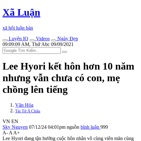
Xã Luận
xã hội luận bàn
Luyện IQ
Videos
Ngày Đẹp
09:09:09 AM, Thứ Abc 09/09/2021
Lee Hyori kết hôn hơn 10 năm
nhưng vẫn chưa có con, mẹ
chồng lên tiếng
Văn Hóa
Tài Tử Á Châu
VN
EN
Sky Nguyen
07/12/24 04:01pm
nguồn
bình luận
999
A-
A
A+
Lee Hyori đang tận hưởng cuộc hôn nhân vô cùng viên mãn cùng