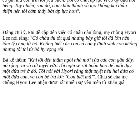
tiếng. Tuy nhiên, sau đó, con chân thành và tạo không khí thân
thiện nên tôi cảm thấy bớt áp lực hơn"
.
Đáng chú ý, khi đề cập đến việc có cháu đầu lòng, mẹ chồng Hyori
Lee nói rằng:
"Có cháu thì tốt quá nhưng bây giờ tôi đã lớn nên
tâm lý cũng từ bỏ. Không biết các con có còn ý định sinh con không
nhưng tôi thì từ bỏ hy vọng rồi"
.
Bà kể thêm:
"Khi tôi đến thăm ngôi nhà mới của các con gần đây,
nó rộng rãi và rất tuyệt vời. Tôi nghĩ sẽ rất hoàn hảo để nuôi dạy
một đứa trẻ ở đó. Tôi nói với Hyori rằng thật tuyệt nếu hai đứa có
một đứa con, và con bé trả lời: ’Con biết mà’"
. Chia sẻ của mẹ
chồng Hyori Lee nhận được rất nhiều sự yêu mến từ khán giả.