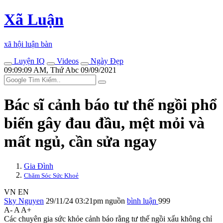
Xã Luận
xã hội luận bàn
Luyện IQ
Videos
Ngày Đẹp
09:09:09 AM, Thứ Abc 09/09/2021
Bác sĩ cảnh báo tư thế ngồi phổ
biến gây đau đầu, mệt mỏi và
mất ngủ, cần sửa ngay
Gia Đình
Chăm Sóc Sức Khoẻ
VN
EN
Sky Nguyen
29/11/24 03:21pm
nguồn
bình luận
999
A-
A
A+
Các chuyên gia sức khỏe cảnh báo rằng tư thế ngồi xấu không chỉ