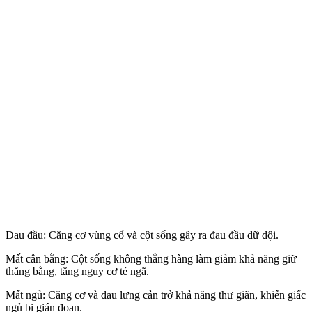
Đau đầu: Căng cơ vùng cổ và cột sống gây ra đau đầu dữ dội.
Mất cân bằng: Cột sống không thẳng hàng làm giảm khả năng giữ
thăng bằng, tăng nguy cơ té ngã.
Mất ngủ: Căng cơ và đau lưng cản trở khả năng thư giãn, khiến giấc
ngủ bị gián đoạn.