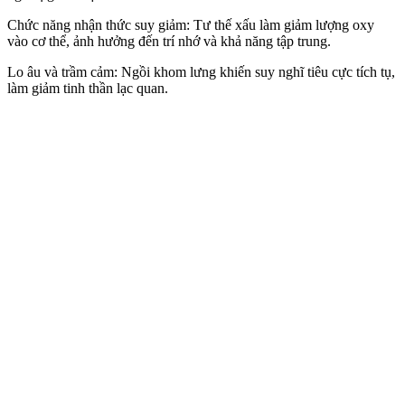
Chức năng nhận thức suy giảm: Tư thế xấu làm giảm lượng oxy
vào c‌ơ th‌ể, ảnh hưởng đến trí nhớ và khả năng tập trung.
Lo âu và trầm cảm: Ngồi khom lưng khiến suy nghĩ tiêu cực tích tụ,
làm giảm tinh thần lạc quan.