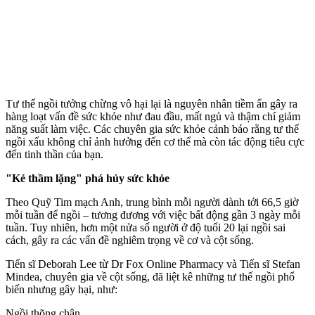
Tư thế ngồi tưởng chừng vô hại lại là nguyên nhân tiềm ẩn gây ra
hàng loạt vấn đề sức khỏe như đau đầu, mất ngủ và thậm chí giảm
năng suất làm việc. Các chuyên gia sức khỏe cảnh báo rằng tư thế
ngồi xấu không chỉ ảnh hưởng đến c‌ơ th‌ể mà còn tác động tiêu cực
đến tinh thần của bạn.
"Kẻ thầm lặng" phá hủy sức khỏe
Theo Quỹ Tim mạch Anh, trung bình mỗi người dành tới 66,5 giờ
mỗi tuần để ngồi – tương đương với việc bất động gần 3 ngày mỗi
tuần. Tuy nhiên, hơn một nửa số người ở độ tuổi 20 lại ngồi sai
cách, gây ra các vấn đề nghiêm trọng về cơ và cột sống.
Tiến sĩ Deborah Lee từ Dr Fox Online Pharmacy và Tiến sĩ Stefan
Mindea, chuyên gia về cột sống, đã liệt kê những tư thế ngồi phổ
biến nhưng gây hại, như:
Ngồi thõng chân