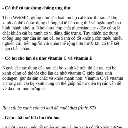
- Có thể có tác dụng chống ung thư
Theo WebMD, giống như các loại rau họ cải khác thì rau cải bẹ
xanh có thể có tác dụng chống lại tế bào ung thư và ngăn ngừa sự
hình thành khối u. Nhờ chứa hợp chất glucosinolate - đây cũng là
chất khiến cải bẹ xanh có vị đắng đặc trưng. Tuy nhiên tác dụng
chống ung thư của ăn rau cải bẹ xanh có tốt không còn thiếu nhiều
nghiên cứu trên người với quần thể rộng hơn trước khi có thể kết
luận chắc chắn.
- Có lợi cho làn da nhờ vitamin C và vitamin E
Ngoài các tác dụng của rau cải bẹ xanh kể trên thì ăn rau cải bẹ
xanh cũng có thể tốt cho làn da nhờ vitamin C giúp tăng sinh
collagen, giữ da săn chắc và khỏe mạnh hơn. Vitamin C và vitamin
E trong rau cải bẹ xanh cũng có thể giúp hỗ trợ điều trị các vấn đề
về da như mụn trứng cá.
Rau cải bẹ xanh còn có loại để muối dưa (Ảnh: ST)
- Giàu chất xơ tốt cho tiêu hóa
Là một loại rau nên tất nhiên ăn rau cải bẹ xanh có tốt không dừng