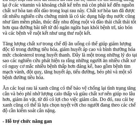
lại ở các vitamin và khoáng chất kể trên mà còn phải kể đến nguồn
chất xơ hòa tan dồi dào trong loại rau này. Chất xơ hòa tan đã được
rất nhiều nghiên cứu chứng minh là có tác dụng hấp thụ nước cũng
như làm mềm phân, thúc đẩy nhu động ruột và đào thải chất thải tốt
hơn qua đường bài tiết từ đó ngăn ngừa bạn khỏi bệnh trĩ, táo bón
và các bệnh về ruột kết như ung thư ruột kết.
Tăng lượng chất xơ trong chế độ ăn uống có thể giúp giảm lượng
độc tố trong đường tiêu hóa, giảm huyết áp cao và bình thường hóa
mức cholesterol trong huyết thanh. Đây là một trong những lý do tại
sao các nghiên cứu phát hiện ra rằng những người ăn nhiều chất xơ
có nguy cơ mắc nhiều bệnh thấp hơn đáng kể, bao gồm bệnh tim
mạch vành, đột quỵ, tăng huyết áp, tiểu đường, béo phì và một số
bệnh đường tiêu hóa.
Ăn các loại rau lá xanh cũng có thể bảo vệ chống lại tình trạng tăng
cân và béo phì nhờ lượng calo thấp và giàu chất xơ nên giúp no lâu
hơn, giảm ăn vặt, từ đó có lợi cho việc giảm cân. Do đó, rau cải bẹ
xanh cũng có thể là lựa chọn tuyệt vời cho người đang theo các chế
độ cần kiểm soát cân nặng.
- Hỗ trợ chức năng gan