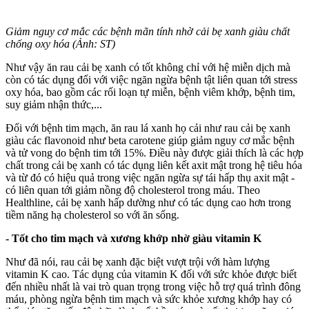
Giảm nguy cơ mắc các bệnh mãn tính nhờ cải bẹ xanh giàu chất
chống oxy hóa (Ảnh: ST)
Như vậy ăn rau cải bẹ xanh có tốt không chỉ với hệ miễn dịch mà
còn có tác dụng đối với việc ngăn ngừa bệnh tật liên quan tới stress
oxy hóa, bao gồm các rối loạn tự miễn, bệnh viêm khớp, bệnh tim,
suy giảm nhận thức,...
Đối với bệnh tim mạch, ăn rau lá xanh họ cải như rau cải bẹ xanh
giàu các flavonoid như beta carotene giúp giảm nguy cơ mắc bệnh
và t‌ử von‌g do bệnh tim tới 15%. Điều này được giải thích là các hợp
chất trong cải bẹ xanh có tác dụng liên kết axit mật trong hệ tiêu hóa
và từ đó có hiệu quả trong việc ngăn ngừa sự tái hấp thụ axit mật -
có liên quan tới giảm nồng độ cholesterol trong máu. Theo
Healthline, cải bẹ xanh hấp dường như có tác dụng cao hơn trong
tiềm năng hạ cholesterol so với ăn sống.
- Tốt cho tim mạch và xương khớp nhờ giàu vitamin K
Như đã nói, rau cải bẹ xanh đặc biệt vượt trội với hàm lượng
vitamin K cao. Tác dụng của vitamin K đối với sức khỏe được biết
đến nhiều nhất là vai trò quan trọng trong việc hỗ trợ quá trình đông
máu, phòng ngừa bệnh tim mạch và sức khỏe xương khớp hay có