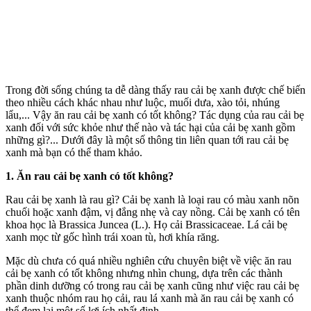
Trong đời sống chúng ta dễ dàng thấy rau cải bẹ xanh được chế biến
theo nhiều cách khác nhau như luộc, muối dưa, xào tỏi, nhúng
lẩu,... Vậy ăn rau cải bẹ xanh có tốt không? Tác dụng của rau cải bẹ
xanh đối với sức khỏe như thế nào và tác hại của cải bẹ xanh gồm
những gì?... Dưới đây là một số thông tin liên quan tới rau cải bẹ
xanh mà bạn có thể tham khảo.
1. Ăn rau cải bẹ xanh có tốt không?
Rau cải bẹ xanh là rau gì? Cải bẹ xanh là loại rau có màu xanh nõn
chuối hoặc xanh đậm, vị đắng nhẹ và cay nồng. Cải bẹ xanh có tên
khoa học là Brassica Juncea (L.). Họ cải Brassicaceae. Lá cải bẹ
xanh mọc từ gốc hình trái xoan tù, hơi khía răng.
Mặc dù chưa có quá nhiều nghiên cứu chuyên biệt về việc ăn rau
cải bẹ xanh có tốt không nhưng nhìn chung, dựa trên các thành
phần dinh dưỡng có trong rau cải bẹ xanh cũng như việc rau cải bẹ
xanh thuộc nhóm rau họ cải, rau lá xanh mà ăn rau cải bẹ xanh có
thể đem lại một số lợi ích nhất định.