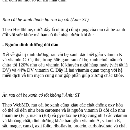
Rau cải bẹ xanh thuộc họ rau họ cải (Ảnh: ST)
Theo Healthline, dưới đây là những công dụng của rau cải bẹ xanh
đối với sức khỏe mà bạn có thể nhận được khi ăn:
- Nguồn dinh dưỡng dồi dào
Xét về giá trị dinh dưỡng, rau cải bẹ xanh đặc biệt giàu vitamin K
và vitamin C. Cụ thể, trong 566 gam rau cải bẹ xanh chưa nấu có
chứa tới 120% nhu cầu vitamin K khuyến nghị hàng ngày (viết tắt là
DV) và 44% DV vitamin C. Đây là hai vitamin quan trọng với hệ
miễn dịch và tim mạch cũng như góp phần giúp xương chắc khỏe.
Ăn rau cải bẹ xanh có tốt không? Ảnh: ST
Theo WebMD, rau cải bẹ xanh cũng giàu các chất chống oxy hóa
có thể kể đến như beta carotene và là nguồn vitamin B dồi dào như
thiamine (B1), niacin (B3) và pyridoxine (B6) cũng như các vitamin
và khoáng chất, dinh dưỡng khác bao gồm vitamin A, vitamin E,
sắt, magie, canxi, axit folic, riboflavin, protein, carbohydrate và chất