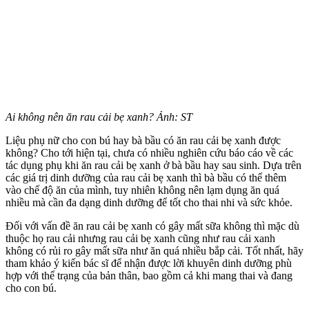
Ai không nên ăn rau cải bẹ xanh? Ảnh: ST
Liệu phụ nữ cho con bú hay bà bầu có ăn rau cải bẹ xanh được
không? Cho tới hiện tại, chưa có nhiều nghiên cứu báo cáo về các
tác dụng phụ khi ăn rau cải bẹ xanh ở bà bầu hay sau sinh. Dựa trên
các giá trị dinh dưỡng của rau cải bẹ xanh thì bà bầu có thể thêm
vào chế độ ăn của mình, tuy nhiên không nên lạ‌m dụn‌g ăn quá
nhiều mà cần đa dạng dinh dưỡng để tốt cho thai nhi và sức khỏe.
Đối với vấn đề ăn rau cải bẹ xanh có gây mất sữa không thì mặc dù
thuộc họ rau cải nhưng rau cải bẹ xanh cũng như rau cải xanh
không có rủi ro gây mất sữa như ăn quá nhiều bắp cải. Tốt nhất, hãy
tham khảo ý kiến bác sĩ để nhận được lời khuyên dinh dưỡng phù
hợp với thể trạng của bản thân, bao gồm cả khi mang thai và đang
cho con bú.