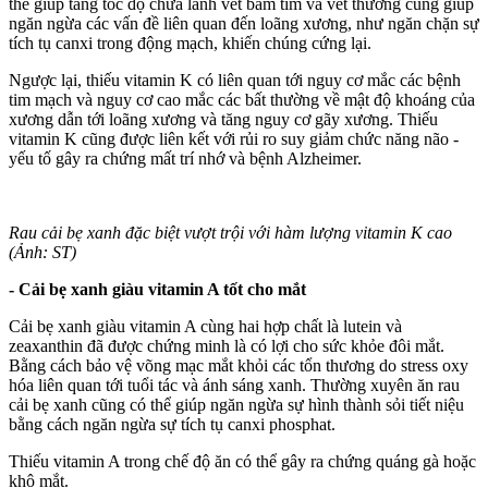
thể giúp tăng tốc độ chữa lành vết bầm tím và vết thương cũng giúp
ngăn ngừa các vấn đề liên quan đến loãng xương, như ngăn chặn sự
tích tụ canxi trong động mạch, khiến chúng cứng lại.
Ngược lại, thiếu vitamin K có liên quan tới nguy cơ mắc các bệnh
tim mạch và nguy cơ cao mắc các bất thường về mật độ khoáng của
xương dẫn tới loãng xương và tăng nguy cơ gãy xương. Thiếu
vitamin K cũng được liên kết với rủi ro suy giảm chức năng não -
yếu tố gây ra chứng mất trí nhớ và bệnh Alzheimer.
Rau cải bẹ xanh đặc biệt vượt trội với hàm lượng vitamin K cao
(Ảnh: ST)
- Cải bẹ xanh giàu vitamin A tốt cho mắt
Cải bẹ xanh giàu vitamin A cùng hai hợp chất là lutein và
zeaxanthin đã được chứng minh là có lợi cho sức khỏe đôi mắt.
Bằng cách bảo vệ võng mạc mắt khỏi các tổn thương do stress oxy
hóa liên quan tới tuổi tác và ánh sáng xanh. Thường xuyên ăn rau
cải bẹ xanh cũng có thể giúp ngăn ngừa sự hình thành sỏi tiết niệu
bằng cách ngăn ngừa sự tích tụ canxi phosphat.
Thiếu vitamin A trong chế độ ăn có thể gây ra chứng quáng gà hoặc
khô mắt.