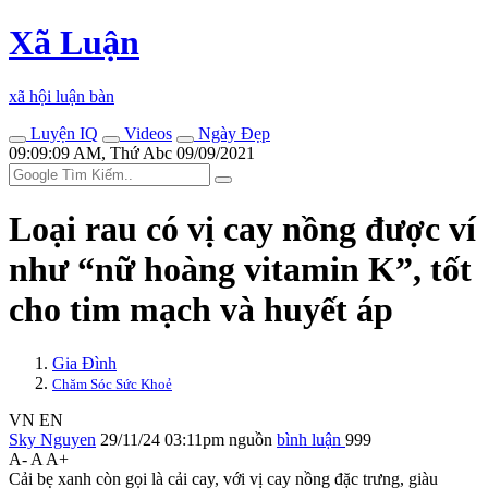
Xã Luận
xã hội luận bàn
Luyện IQ
Videos
Ngày Đẹp
09:09:09 AM, Thứ Abc 09/09/2021
Loại rau có vị cay nồng được ví
như “nữ hoàng vitamin K”, tốt
cho tim mạch và huyết áp
Gia Đình
Chăm Sóc Sức Khoẻ
VN
EN
Sky Nguyen
29/11/24 03:11pm
nguồn
bình luận
999
A-
A
A+
Cải bẹ xanh còn gọi là cải cay, với vị cay nồng đặc trưng, giàu