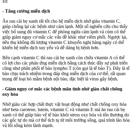
xơ.
- Tăng cường miễn dịch
Ăn rau cải bẹ xanh rất tốt cho hệ miễn dịch nhờ giàu vitamin C,
giúp chống lại các bệnh như cảm lạnh. Một số nghiên cứu cho thấy
việc bổ sung đủ vitamin C để phòng ngừa cảm lạnh và cúm có thể
giúp giảm nguy cơ mắc các vấn đề khác như viêm phổi. Ngược lại,
tiêu thụ không đủ lượng vitamin C khuyến nghị hàng ngày có thể
khiến hệ miễn dịch suy yếu và dễ dàng bị bệnh hơn.
Bên cạnh vitamin C thì rau cải bẹ xanh còn chứa vitamin A có thể
có lợi cho các phản ứng miễn dịch bằng cách thúc đẩy sự phát triển
cũng như phân phối tế bào lympho T (còn gọi là tế bào T). Đây là tế
bào chịu trách nhiệm trong đáp ứng miễn dịch của c‌ơ th‌ể, rất quan
trọng để loại bỏ mầm bệnh nội bào, đặc biệt là virus gây bệnh.
- Giảm nguy cơ mắc các bệnh mãn tính nhờ giàu chất chống
oxy hóa
Nhờ giàu các hợp chất thực vật hoạt động như chất chống oxy hóa
như beta carotene, lutein, vitamin C và vitamin E mà ăn rau cải bẹ
xanh có thể giúp bảo vệ tế bào khỏi stress oxy hóa và tổn thương do
các gốc tự do mà c‌ơ th‌ể tích tụ từ môi trường sống, quá trình lão hóa
và lối sống kém lành mạnh.