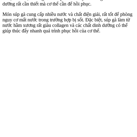
dưỡng rất cần thiết mà c‌ơ th‌ể cần để hồi phục.
Món súp gà cung cấp nhiều nước và chất điện giải, rất tốt để phòng
nguy cơ mất nước trong trường hợp bị sốt. Đặc biệt, súp gà làm từ
nước hầm xương rất giàu collagen và các chất dinh dưỡng có thể
giúp thúc đẩy nhanh quá trình phục hồi của c‌ơ th‌ể.