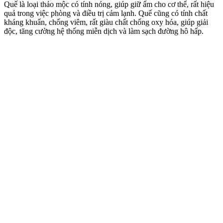
Quế là loại thảo mộc có tính nóng, giúp giữ ấm cho c‌ơ th‌ể, rất hiệu
quả trong việc phòng và điều trị cảm lạnh. Quế cũng có tính chất
kháng khuẩn, chống viêm, rất giàu chất chống oxy hóa, giúp giải
độc, tăng cường hệ thống miễn dịch và làm sạch đường hô hấp.