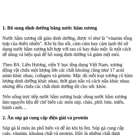
1. Bổ sung dinh dưỡng bằng nước hầm xương
Nước hầm xương rất giàu dinh dưỡng, được ví như là "vitamin tổng
hợp của thiên nhiên". Khi bị ốm sốt, cảm cúm hay cảm lạnh thì sử
dụng nước hầm xương kết hợp với rau củ hay thảo mộc là một cách
dễ dàng và hiệu quả để bổ sung dinh dưỡng và giảm mệt mỏi.
Theo BS. Liên Hương, viện Y học ứng dụng Việt Nam, xương
động vật chứa một lượng lớn các chất khoáng cũng như 17 acid
amin khác nhau, collagen và gelatin. Mặc dù mỗi loại xương có hàm
lượng dinh dưỡng khác nhau, thời gian nấu và cách nấu khác nhau
nhưng đều chứa các chất dinh dưỡng tốt cho sức khỏe.
Nên uống trực tiếp nước hầm xương hoặc dùng nước hầm xương
làm nguyên liệu để chế biến các món súp, cháo, phở, bún, miến,
bánh canh…
2. Ăn súp gà cung cấp điện giải và protein
Súp gà là món ăn phổ biến và dễ ăn khi bị ốm. Súp gà cung cấp
calo, vitamin, khoáng chất và protein. Đây là những chất dinh