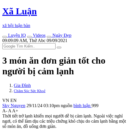
Xã Luận
xã hội luận bàn
Luyện IQ
Videos
Ngày Đẹp
09:09:09 AM, Thứ Abc 09/09/2021
3 món ăn đơn giản tốt cho
người bị cảm lạnh
Gia Đình
Chăm Sóc Sức Khoẻ
VN
EN
Sky Nguyen
29/11/24 03:10pm
nguồn
bình luận
999
A-
A
A+
Thời tiết trở lạnh khiến mọi người dễ bị cảm lạnh. Ngoài việc nghỉ
ngơi, có thể làm dịu các triệu chứng khó chịu do cảm lạnh bằng một
số món ăn, đồ uống đơn giản.