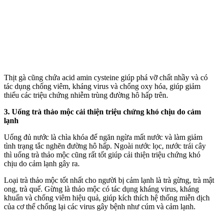
Thịt gà cũng chứa acid amin cysteine giúp phá vỡ chất nhầy và có
tác dụng chống viêm, kháng virus và chống oxy hóa, giúp giảm
thiểu các triệu chứng nhiễm trùng đường hô hấp trên.
3. Uống trà thảo mộc cải thiện triệu chứng khó chịu do cảm
lạnh
Uống đủ nước là chìa khóa để ngăn ngừa mất nước và làm giảm
tình trạng tắc nghẽn đường hô hấp. Ngoài nước lọc, nước trái cây
thì uống trà thảo mộc cũng rất tốt giúp cải thiện triệu chứng khó
chịu do cảm lạnh gây ra.
Loại trà thảo mộc tốt nhất cho người bị cảm lạnh là trà gừng, trà mật
ong, trà quế. Gừng là thảo mộc có tác dụng kháng virus, kháng
khuẩn và chống viêm hiệu quả, giúp kíc‌h thí‌ch hệ thống miễn dịch
của c‌ơ th‌ể chống lại các virus gây bệnh như cúm và cảm lạnh.