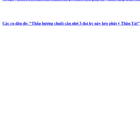
Các cụ dặn dò: “Thắp hương chuối cần nhớ 3 đại kỵ này kẻo phật ý Thần Tài”