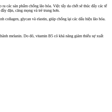
ra các sản phẩm chống lão hóa. Việc tẩy da chết sẽ thúc đẩy các tế
g đầy đặn, căng mọng và trẻ trung hơn.
h collagen, glycan và elastin, giúp chống lại các dấu hiệu lão hóa.
h thành melanin. Do đó, vitamin B5 có khả năng giảm thiểu sự xuất