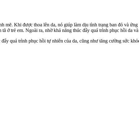
mẽ. Khi được thoa lên da, nó giúp làm dịu tình trạng ban đỏ và ửng đ
tã ở trẻ em. Ngoài ra, nhờ khả năng thúc đẩy quá trình phục hồi da và
c đẩy quá trình phục hồi tự nhiên của da, cũng như tăng cường sức kh