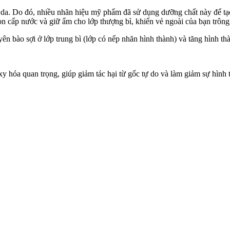
da. Do đó, nhiều nhãn hiệu mỹ phẩm đã sử dụng dưỡng chất này để tạo 
còn cấp nước và giữ ẩm cho lớp thượng bì, khiến vẻ ngoài của bạn trôn
 bào sợi ở lớp trung bì (lớp có nếp nhăn hình thành) và tăng hình thàn
 oxy hóa quan trọng, giúp giảm tác hại từ gốc tự do và làm giảm sự hìn