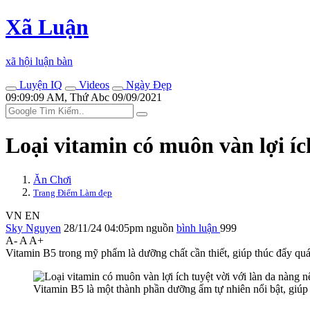
Xã Luận
xã hội luận bàn
Luyện IQ
Videos
Ngày Đẹp
09:09:09 AM, Thứ Abc 09/09/2021
Loại vitamin có muôn vàn lợi íc
Ăn Chơi
Trang Điểm Làm đẹp
VN
EN
Sky Nguyen
28/11/24 04:05pm
nguồn
bình luận
999
A-
A
A+
Vitamin B5 trong mỹ phẩm là dưỡng chất cần thiết, giúp thúc đẩy qu
Vitamin B5 là một thành phần dưỡng ẩm tự nhiên nổi bật, giúp