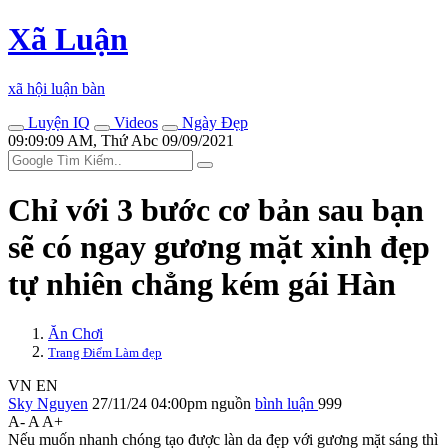
Xã Luận
xã hội luận bàn
Luyện IQ
Videos
Ngày Đẹp
09:09:09 AM, Thứ Abc 09/09/2021
Chỉ với 3 bước cơ bản sau bạn
sẽ có ngay gương mặt xinh đẹp
tự nhiên chẳng kém gái Hàn
Ăn Chơi
Trang Điểm Làm đẹp
VN
EN
Sky Nguyen
27/11/24 04:00pm
nguồn
bình luận
999
A-
A
A+
Nếu muốn nhanh chóng tạo được làn da đẹp với gương mặt sáng thì