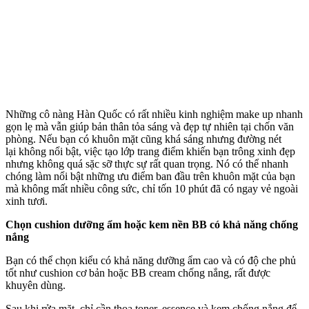
Những cô nàng Hàn Quốc có rất nhiều kinh nghiệm make up nhanh
gọn lẹ mà vẫn giúp bản thân tỏa sáng và đẹp tự nhiên tại chốn văn
phòng. Nếu bạn có khuôn mặt cũng khá sáng nhưng đường nét
lại không nổi bật, việc tạo lớp trang điểm khiến bạn trông xinh đẹp
nhưng không quá sặc sỡ thực sự rất quan trọng. Nó có thể nhanh
chóng làm nổi bật những ưu điểm ban đầu trên khuôn mặt của bạn
mà không mất nhiều công sức, chỉ tốn 10 phút đã có ngay vẻ ngoài
xinh tươi.
Chọn cushion dưỡng ẩm hoặc kem nền BB có khả năng chống
nắng
Bạn có thể chọn kiểu có khả năng dưỡng ẩm cao và có độ che phủ
tốt như cushion cơ bản hoặc BB cream chống nắng, rất được
khuyên dùng.
Sau khi rửa mặt, chỉ cần thoa toner, essence và kem chống nắng để