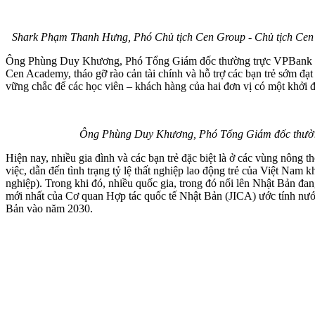
Shark Phạm Thanh Hưng, Phó Chủ tịch Cen Group - Chủ tịch Cen Ac
Ông Phùng Duy Khương, Phó Tổng Giám đốc thường trực VPBank cũng
Cen Academy, tháo gỡ rào cản tài chính và hỗ trợ các bạn trẻ sớm đ
vững chắc để các học viên – khách hàng của hai đơn vị có một khởi đ
Ông Phùng Duy Khương, Phó Tổng Giám đốc thường 
Hiện nay, nhiều gia đình và các bạn trẻ đặc biệt là ở các vùng nông t
việc, dẫn đến tình trạng tỷ lệ thất nghiệp lao động trẻ của Việt Nam 
nghiệp). Trong khi đó, nhiều quốc gia, trong đó nổi lên Nhật Bản đang
mới nhất của Cơ quan Hợp tác quốc tế Nhật Bản (JICA) ước tính nư
Bản vào năm 2030.