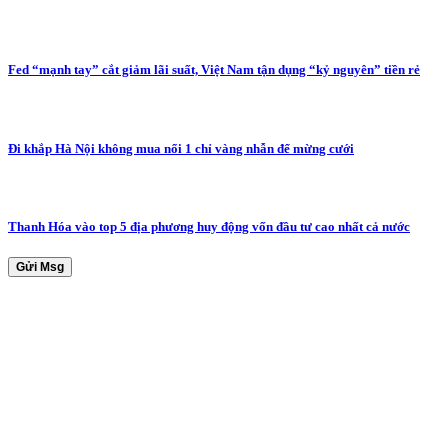
Fed “mạnh tay” cắt giảm lãi suất, Việt Nam tận dụng “kỷ nguyên” tiền rẻ
Đi khắp Hà Nội không mua nổi 1 chỉ vàng nhẫn để mừng cưới
Thanh Hóa vào top 5 địa phương huy động vốn đầu tư cao nhất cả nước
Gửi Msg