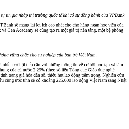
ự tin gia nhập thị trường quốc tế khi có sự đồng hành của VPBank
ank sẽ mang lại lợi ích cao nhất cho cho hàng ngàn học viên của
k và Cen Academy sẽ cùng tạo ra một giá trị nền tảng, một bệ phóng
ng vững chắc cho sự nghiệp của bạn trẻ Việt Nam.
ó nhiều cơ hội tiếp cận với những thông tin về cơ hội học tập và làm
ệp chung của cả nước 2,29% (theo số liệu Tổng cục Giáo dục nghề
 tình trạng già hóa dân số, thiếu hụt lao động trầm trọng. Nghiên cứu
ứu cũng ước tính sẽ có khoảng 225.000 lao động Việt Nam sang Nhật