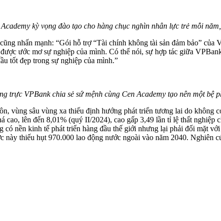
ademy kỳ vọng đào tạo cho hàng chục nghìn nhân lực trẻ mỗi năm, t
 nhấn mạnh: “Gói hỗ trợ “Tài chính không tài sản đảm bảo” của VPB
ạt được ước mơ sự nghiệp của mình. Có thể nói, sự hợp tác giữa VPBan
ầu tốt đẹp trong sự nghiệp của mình.”
trực VPBank chia sẻ sứ mệnh cùng Cen Academy tạo nên một bệ phó
hôn, vùng sâu vùng xa thiếu định hướng phát triển tương lai do không c
khá cao, lên đến 8,01% (quý II/2024), cao gấp 3,49 lần tỉ lệ thất nghi
 có nền kinh tế phát triển hàng đầu thế giới nhưng lại phải đối mặt với
ớc này thiếu hụt 970.000 lao động nước ngoài vào năm 2040. Nghiên c