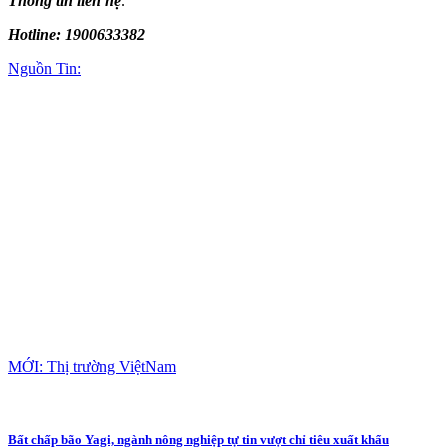
Thông tin liên hệ
:
Hotline:
1900633382
Nguồn Tin:
MỚI: Thị trường ViệtNam
Bất chấp bão Yagi, ngành nông nghiệp tự tin vượt chỉ tiêu xuất khẩu