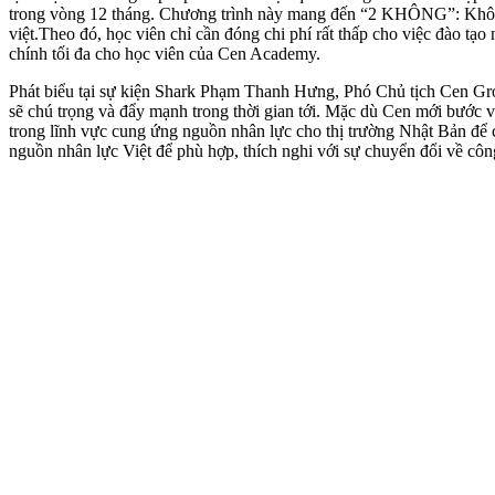
trong vòng 12 tháng. Chương trình này mang đến “2 KHÔNG”: Không l
việt.Theo đó, học viên chỉ cần đóng chi phí rất thấp cho việc đào tạ
chính tối đa cho học viên của Cen Academy.
Phát biểu tại sự kiện Shark Phạm Thanh Hưng, Phó Chủ tịch Cen G
sẽ chú trọng và đẩy mạnh trong thời gian tới. Mặc dù Cen mới bước v
trong lĩnh vực cung ứng nguồn nhân lực cho thị trường Nhật Bản để 
nguồn nhân lực Việt để phù hợp, thích nghi với sự chuyển đổi về công