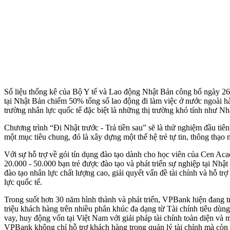
Số liệu thống kê của Bộ Y tế và Lao động Nhật Bản công bố ngày 26
tại Nhật Bản chiếm 50% tổng số lao động đi làm việc ở nước ngoài hà
trường nhân lực quốc tế đặc biệt là những thị trường khó tính như Nhậ
Chương trình “Đi Nhật trước - Trả tiền sau” sẽ là thử nghiệm đầu tiên
một mục tiêu chung, đó là xây dựng một thế hệ trẻ tự tin, thông thạo n
Với sự hỗ trợ về gói tín dụng đào tạo dành cho học viên của Cen A
20.000 - 50.000 bạn trẻ được đào tạo và phát triển sự nghiệp tại Nhậ
đào tạo nhân lực chất lượng cao, giải quyết vấn đề tài chính và hỗ t
lực quốc tế.
Trong suốt hơn 30 năm hình thành và phát triển, VPBank hiện đang 
triệu khách hàng trên nhiều phân khúc đa dạng từ Tài chính tiêu dù
vay, huy động vốn tại Việt Nam với giải pháp tài chính toàn diện và m
VPBank không chỉ hỗ trợ khách hàng trong quản lý tài chính mà còn t