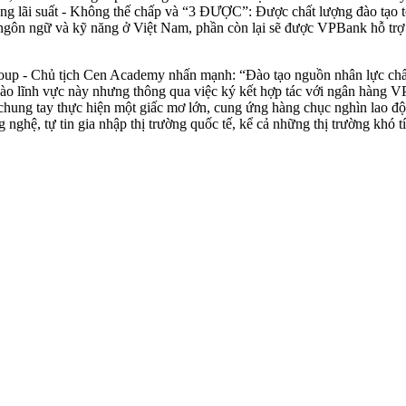
ãi suất - Không thế chấp và “3 ĐƯỢC”: Được chất lượng đào tạo tốt -
o ngôn ngữ và kỹ năng ở Việt Nam, phần còn lại sẽ được VPBank hỗ trợ 
roup - Chủ tịch Cen Academy nhấn mạnh: “Đào tạo nguồn nhân lực chấ
ào lĩnh vực này nhưng thông qua việc ký kết hợp tác với ngân hàng VP
chung tay thực hiện một giấc mơ lớn, cung ứng hàng chục nghìn lao đ
 nghệ, tự tin gia nhập thị trường quốc tế, kể cả những thị trường khó 