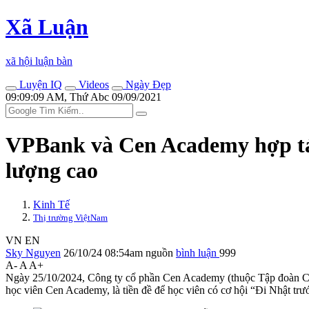
Xã Luận
xã hội luận bàn
Luyện IQ
Videos
Ngày Đẹp
09:09:09 AM, Thứ Abc 09/09/2021
VPBank và Cen Academy hợp tác 
lượng cao
Kinh Tế
Thị trường ViệtNam
VN
EN
Sky Nguyen
26/10/24 08:54am
nguồn
bình luận
999
A-
A
A+
Ngày 25/10/2024, Công ty cổ phần Cen Academy (thuộc Tập đoàn Ce
học viên Cen Academy, là tiền đề để học viên có cơ hội “Đi Nhật trướ