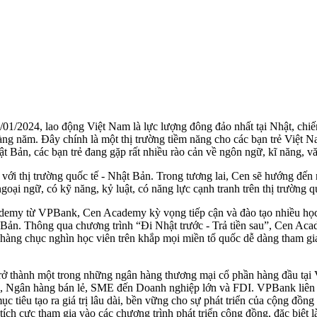
/01/2024, lao động Việt Nam là lực lượng đông đảo nhất tại Nhật, ch
ng năm. Đây chính là một thị trường tiềm năng cho các bạn trẻ Việt Nam
t Bản, các bạn trẻ đang gặp rất nhiều rào cản về ngôn ngữ, kĩ năng, văn
 với thị trường quốc tế - Nhật Bản. Trong tương lai, Cen sẽ hướng đến 
goại ngữ, có kỹ năng, kỷ luật, có năng lực cạnh tranh trên thị trường q
cademy từ VPBank, Cen Academy kỳ vọng tiếp cận và đào tạo nhiều học
t Bản. Thông qua chương trình “Đi Nhật trước - Trả tiền sau”, Cen Aca
rợ hàng chục nghìn học viên trên khắp mọi miền tổ quốc dễ dàng tham gi
trở thành một trong những ngân hàng thương mại cổ phần hàng đầu tại
ng, Ngân hàng bán lẻ, SME đến Doanh nghiệp lớn và FDI. VPBank liên 
ục tiêu tạo ra giá trị lâu dài, bền vững cho sự phát triển của cộng đồng
ích cực tham gia vào các chương trình phát triển cộng đồng, đặc biệt 