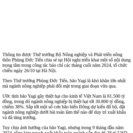
Thông tin được Thứ trưởng Bộ Nông nghiệp và Phát triển nông
thôn Phùng Đức Tiến chia sẻ tại Hội nghị triển khai một số nội dung
trọng tâm trong công tác báo chí các tháng cuối năm 2024, tổ chức
chiều ngày 26/10 tại Hà Nội.
Theo Thứ trưởng Phùng Đức Tiến, bão Yagi là khó khăn lớn nhất
mà ngành nông nghiệp phải đối mặt trong giai đoạn vừa qua.
Ước tính bão Yagi gây thiệt hại cho kinh tế Việt Nam là 81.500 tỷ
đồng, trong đó ngành nông nghiệp bị thiệt hại tới 30.800 tỷ đồng,
chiếm 38%. Sắp tới một số cơn bão biển Đông dự kiến đổ bộ, đặt
ngành nông nghiệp dưới bài toán làm thế nào để duy trì xuất khẩu
và đà tăng trưởng.
Tuy chịu ảnh hưởng của bão Yagi, nhưng trong 9 tháng đầu năm
2024, tổng kim ngạch xuất khẩu toàn ngành vẫn đạt 46,28 tỷ USD,