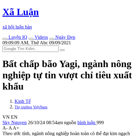
Xã Luận
xã hội luận bàn
Luyện IQ
Videos
Ngày Đẹp
09:09:09 AM, Thứ Abc 09/09/2021
Bất chấp bão Yagi, ngành nông
nghiệp tự tin vượt chỉ tiêu xuất
khẩu
Kinh Tế
Thị trường ViệtNam
VN
EN
Sky Nguyen
26/10/24 08:54am
nguồn
bình luận
999
A-
A
A+
Theo ước tính, ngành nông nghiệp hoàn toàn có thể đạt kim ngạch