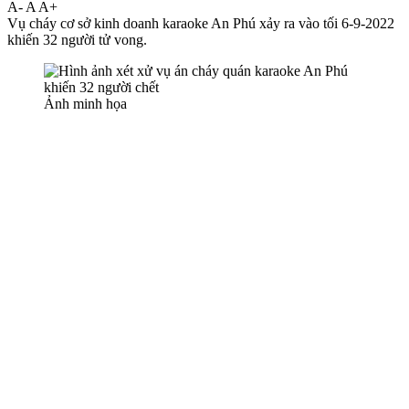
A-
A
A+
Vụ cháy cơ sở kinh doanh karaoke An Phú xảy ra vào tối 6-9-2022
khiến 32 người t‌ử von‌g.
Ảnh minh họa