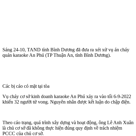
Sáng 24-10, TAND tỉnh Bình Dương đã đưa ra xét xử vụ án cháy
quán karaoke An Phú (TP Thuận An, tỉnh Bình Dương).
Các bị cáo có mặt tại tòa
Vụ cháy cơ sở kinh doanh karaoke An Phú xảy ra vào tối 6-9-2022
khiến 32 người t‌ử von‌g. Nguyên nhân được kết luận do chập điện.
Theo cáo trạng, quá trình xây dựng và hoạt động, ông Lê Anh Xuân
là chủ cơ sở đã không thực hiện đúng quy định về trách nhiệm
PCCC của chủ cơ sở.