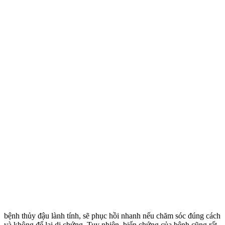
bệnh thủy đậu lành tính, sẽ phục hồi nhanh nếu chăm sóc đúng cách
và không để lại di chứng. Tuy nhiên, biến chứng của bệnh cũng rất