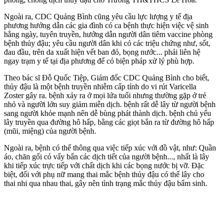
Ngoài ra, CDC Quảng Bình cũng yêu cầu lực lượng y tế địa
phương hướng dẫn các gia đình có ca bệnh thực hiện việc vệ sinh
hằng ngày, tuyên truyền, hướng dẫn người dân tiêm vaccine phòng
bệnh thủy đậu; yêu cầu người dân khi có các triệu chứng như, sốt,
đau đầu, trên da xuất hiện vết ban đỏ, bọng nước... phải liên hệ
ngay trạm y tế tại địa phương để có biện pháp xử lý phù hợp.
Theo bác sĩ Đỗ Quốc Tiệp, Giám đốc CDC Quảng Bình cho biết,
thủy đậu là một bệnh truyền nhiễm cấp tính do vi rút Varicella
Zoster gây ra. bệnh xảy ra ở mọi lứa tuổi nhưng thường gặp ở trẻ
nhỏ và người lớn suy giảm miễn dịch. bệnh rất dễ lây từ người bệnh
sang người khỏe mạnh nên dễ bùng phát thành dịch. bệnh chủ yếu
lây truyền qua đường hô hấp, bằng các giọt bắn ra từ đường hô hấp
(mũi, miệng) của người bệnh.
Ngoài ra, bệnh có thể thông qua việc tiếp xúc với đồ vật, như: Quần
áo, chăn gối có vấy bẩn các dịch tiết của người bệnh..., nhất là lây
khi tiếp xúc trực tiếp với chất dịch khi các bọng nước bị vỡ. Đặc
biệt, đối với phụ nữ mang thai mắc bệnh thủy đậu có thể lây cho
thai nhi qua nhau thai, gây nên tình trạng mắc thủy đậu bẩm sinh.