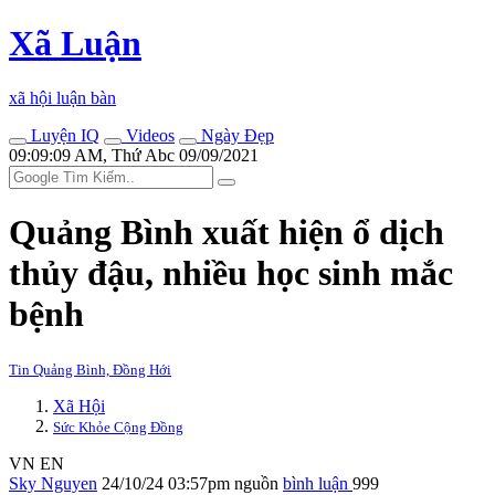
Xã Luận
xã hội luận bàn
Luyện IQ
Videos
Ngày Đẹp
09:09:09 AM, Thứ Abc 09/09/2021
Quảng Bình xuất hiện ổ dịch
thủy đậu, nhiều học sinh mắc
bệnh
Tin Quảng Bình, Đồng Hới
Xã Hội
Sức Khỏe Cộng Đồng
VN
EN
Sky Nguyen
24/10/24 03:57pm
nguồn
bình luận
999