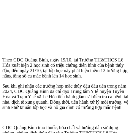
Theo CDC Quảng Bình, ngày 19/10, tại Trường TH&THCS Lê
Hóa xuất hiện 2 học sinh có triệu chứng điển hình của bệnh thủy
đậu, đến ngày 21/10, tại lớp học này phát hiện thêm 12 trường hợp,
nâng tổng số ca mắc bệnh lên 14 học sinh.
Sau khi ghi nhận các trường hợp mắc thủy đậu đầu tiên trong năm
2024, CDC Quảng Bình đã chỉ đạo Trung tâm Y tế huyện Tuyên
Hóa và Trạm Y tế xã Lê Hóa tiến hành giám sát điều tra ca bệnh tại
nhà, dịch tễ xung quanh. Đồng thời, tiến hành xử lý môi trường, vệ
sinh khử khuẩn lớp học và hộ gia đình có trường hợp mắc bệnh.
CDC Quảng Bình trao thuốc, hó‌a chấ‌t và hướng dẫn sử dụng
phòng, chống dịch thủy đậu cho Trường TH&THCS Lê Hóa.