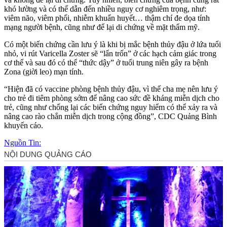
khó lường và có thể dẫn đến nhiều nguy cơ nghiêm trọng, như:
viêm não, viêm phổi, nhiễm khuẩn huyết… thậm chí đe dọa tính
mạng người bệnh, cũng như để lại di chứng về mặt thẩm mỹ.
Có một biến chứng cần lưu ý là khi bị mắc bệnh thủy đậu ở lứa tuổi
nhỏ, vi rút Varicella Zoster sẽ “lẩn trốn” ở các hạch cảm giác trong
c‌ơ th‌ể và sau đó có thể “thức dậy” ở tuổi trung niên gây ra bệnh
Zona (giời leo) mạn tính.
“Hiện đã có vaccine phòng bệnh thủy đậu, vì thế cha mẹ nên lưu ý
cho trẻ đi tiêm phòng sớm để nâng cao sức đề kháng miễn dịch cho
trẻ, cũng như chống lại các biến chứng nguy hiểm có thể xảy ra và
nâng cao rào chắn miễn dịch trong cộng đồng”, CDC Quảng Bình
khuyến cáo.
Nguồn Tin: