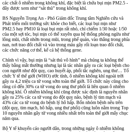
các chất ô nhiễm trong không khí, đặc biệt là chứa bụi mịn PM2.5 -
đây được xem như “sát thủ” trong không khí.
BS Nguyễn Trọng An - Phó Giám đốc Trung tâm Nghiên cứu và
Phát triển môi trường sức khỏe cho biết, các loại bụi mịn như
PM2.5 hay PM10 là loại bụi mịn rất nhỏ, chỉ chiếm 1/30 hoặc 1/50
của một sợi tóc, bụi mịn có thể xuyên qua hệ thống phòng ngừa như
lông mũi, chất nhờn trong mũi, trong phế quản, vào thẳng trong phía
nan, nơi trao đổi chất và vào trong máu gây rối loạn trao đổi chất,
các chức năng c‌ơ th‌ể, kể cả hệ thống gene.
Chính vì vậy, bụi mịn là “sát thủ vô hình” mà chúng ta không thể
thấy bằng mắt thường nhưng lại là tác nhân gây ra các loại bệnh cho
con người như đột quỵ, cao huyết áp, phổi tắc nghẽn, ung thư… Tổ
chức Y tế thế giới (WHO) ước tính, ô nhiễm không khí ngoài trời
gây ra 4,2 triệu ca t‌ử von‌g sớm toàn thế giới. Tổ chức này cũng cho
rằng có đến 30% ca t‌ử von‌g do ung thư phổi là liên quan ô nhiễm
không khí. Ô nhiễm không khí cũng được xác định là nguyên nhân
gây ra 25% các ca t‌ử von‌g do đột quỵ não, bệnh lý tim mạch và
43% các ca t‌ử von‌g do bệnh lý hô hấp. Bốn nhóm bệnh nêu trên
(đột quỵ, tim mạch, hô hấp, ung thư phổi) cũng luôn nằm trong Top
10 nguyên nhân gây t‌ử von‌g nhiều nhất trên toàn thế giới mấy chục
năm qua.
Bộ Y tế khuyến cáo người dân, trong những ngày ô nhiễm không