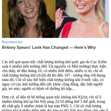
Các kết quả quan trắc chất lượng không khí quốc gia do Cục Kiểm
soát ô nhiễm môi trường (Bộ Tài nguyên và Môi trường) thực hiện
cho thấy, từ đầu tháng 10, có nhiều thời điểm, nhiều vị trí, chỉ số
chất lượng không khí (AQI) đã lên đến 197 - tương ứng với thang
màu đỏ. Chỉ số này thể hiện chất lượng không khí ở mức xấu, có
nguy cơ cao ảnh hưởng đến sức khỏe cộng đồng, đặc biệt người
già, trẻ nhỏ, người có bệnh về đường hô hấp...
Đơn cử, số liệu từ hệ thống quan trắc không khí IQAir, chỉ số ô
nhiễm không khí tại Hà Nội sáng 22/10 đứng thứ 5 thế giới, trong
đó chất gây ô nhiễm chính là bụi mịn PM2.5. Chỉ số chất lượng
không khí ở nhiều điểm trên địa bàn tại Hà Nội dao động chủ yếu ở