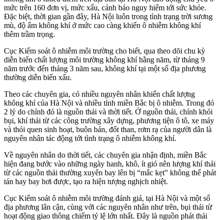
mức trên 160 đơn vị, mức xấu, cảnh báo nguy hiểm tới sức khỏe.
Đặc biệt, thời gian gần đây, Hà Nội luôn trong tình trạng trời sương
mù, độ ẩm không khí ở mức cao càng khiến ô nhiễm không khí
thêm trầm trọng.
Cục Kiểm soát ô nhiễm môi trường cho biết, qua theo dõi chu kỳ
diễn biến chất lượng môi trường không khí hằng năm, từ tháng 9
năm trước đến tháng 3 năm sau, không khí tại một số địa phương
thường diễn biến xấu.
Theo các chuyên gia, có nhiều nguyên nhân khiến chất lượng
không khí của Hà Nội và nhiều tỉnh miền Bắc bị ô nhiễm. Trong đó
2 lý do chính đó là nguồn thải và thời tiết. Ở nguồn thải, chính khói
bụi, khí thải từ các công trường xây dựng, phương tiện ô tô, xe máy
và thói quen sinh hoạt, buôn bán, đốt than, rơm rạ của người dân là
nguyên nhân tác động tới tình trạng ô nhiễm không khí.
Về nguyên nhân do thời tiết, các chuyên gia nhận định, miền Bắc
hiện đang bước vào những ngày hanh, khô, ít gió nên lượng khí thải
từ các nguồn thải thường xuyên bay lên bị “mắc kẹt” không thể phát
tán hay bay hơi được, tạo ra hiện tượng nghịch nhiệt.
Cục Kiểm soát ô nhiễm môi trường đánh giá, tại Hà Nội và một số
địa phương lân cận, cùng với các nguyên nhân như trên, bụi thải từ
hoạt động giao thông chiếm tỷ lệ lớn nhất. Đây là nguồn phát thải