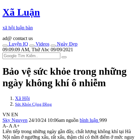
Xã Luận
xã hội luận bàn
ad@ contact us
Luyện IQ
Videos
Ngày Đẹp
09:09:09 AM, Thứ Abc 09/09/2021
Bảo vệ sức khỏe trong những
ngày không khí ô nhiễm
Xã Hội
Sức Khỏe Cộng Đồng
VN
EN
Sky Nguyen
24/10/24 10:06am
nguồn
bình luận
999
A-
A
A+
Liên tiếp trong những ngày gần đây, chất lượng không khí tại Hà
Nội nằm ở ngưỡng xấu, rất xấu, thậm chí có thời điểm ở mức nguy