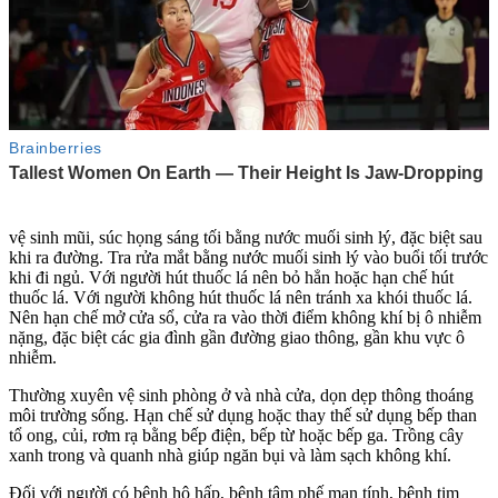
vệ sinh mũi, súc họng sáng tối bằng nước muối sin‌ּh l‌ּý, đặc biệt sau
khi ra đường. Tra rửa mắt bằng nước muối sin‌ּh l‌ּý vào buổi tối trước
khi đi ngủ. Với người hút thu‌ốc l‌á nên bỏ hẳn hoặc hạn chế hút
thu‌ốc l‌á. Với người không hút thu‌ốc l‌á nên tránh xa khói thu‌ốc l‌á.
Nên hạn chế mở cửa sổ, cửa ra vào thời điểm không khí bị ô nhiễm
nặng, đặc biệt các gia đình gần đường giao thông, gần khu vực ô
nhiễm.
Thường xuyên vệ sinh phòng ở và nhà cửa, dọn dẹp thông thoáng
môi trường sống. Hạn chế sử dụng hoặc thay thế sử dụng bếp than
tổ ong, củi, rơm rạ bằng bếp điện, bếp từ hoặc bếp ga. Trồng cây
xanh trong và quanh nhà giúp ngăn bụi và làm sạch không khí.
Đối với người có bệnh hô hấp, bệnh tâm phế mạn tính, bệnh tim