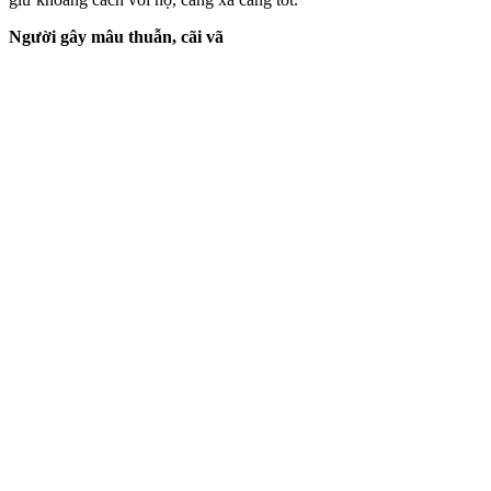
Người gây mâu thuẫn, cãi vã