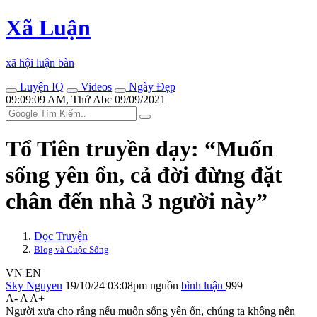
Xã Luận
xã hội luận bàn
Luyện IQ
Videos
Ngày Đẹp
09:09:09 AM, Thứ Abc 09/09/2021
Tổ Tiên truyền dạy: “Muốn
sống yên ổn, cả đời đừng đặt
chân đến nhà 3 người này”
Đọc Truyện
Blog và Cuộc Sống
VN
EN
Sky Nguyen
19/10/24 03:08pm
nguồn
bình luận
999
A-
A
A+
Người xưa cho rằng nếu muốn sống yên ổn, chúng ta không nên