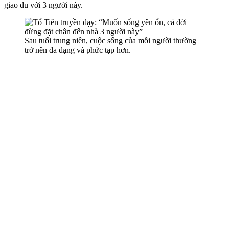
giao du với 3 người này.
Sau tuổi trung niên, cuộc sống của mỗi người thường
trở nên đa dạng và phức tạp hơn.