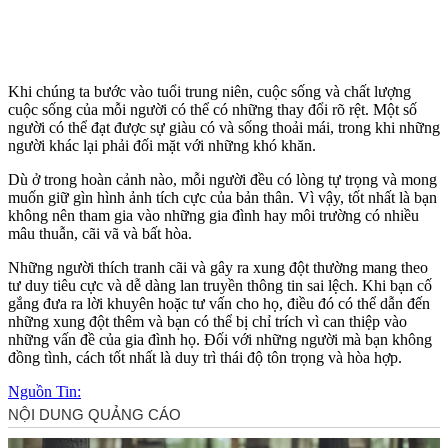
Khi chúng ta bước vào tuổi trung niên, cuộc sống và chất lượng
cuộc sống của mỗi người có thể có những thay đổi rõ rệt. Một số
người có thể đạt được sự giàu có và sống thoải mái, trong khi những
người khác lại phải đối mặt với những khó khăn.
Dù ở trong hoàn cảnh nào, mỗi người đều có lòng tự trọng và mong
muốn giữ gìn hình ảnh tích cực của bản thân. Vì vậy, tốt nhất là bạn
không nên tham gia vào những gia đình hay môi trường có nhiều
mâu thuẫn, cãi vã và bất hòa.
Những người thích tranh cãi và gây ra xung đột thường mang theo
tư duy tiêu cực và dễ dàng lan truyền thông tin sai lệch. Khi bạn cố
gắng đưa ra lời khuyên hoặc tư vấn cho họ, điều đó có thể dẫn đến
những xung đột thêm và bạn có thể bị chỉ trích vì can thiệp vào
những vấn đề của gia đình họ. Đối với những người mà bạn không
đồng tình, cách tốt nhất là duy trì thái độ tôn trọng và hòa hợp.
Nguồn Tin: