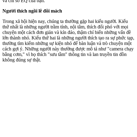
và chỉ số EQ của bạn.
Người thích ngồi lê đôi mách
Trong xã hội hiện nay, chúng ta thường gặp hai kiểu người. Kiểu
thứ nhất là những người trầm tính, nội tâm, thích đối phó với mọi
chuyện một cách đơn giản và kín đáo, thậm chí biến những vấn đề
lớn thành nhỏ. Kiểu thứ hai là những người thích tạo ra sự phức tạp,
thường tìm kiếm những sự kiện nhỏ để bàn luận và trò chuyện một
cách gợi ý. Những người này thường được mô tả như "camera chạy
bằng cơm," vì họ thích "sưu tầm" thông tin và lan truyền tin đồn
không đúng sự thật.