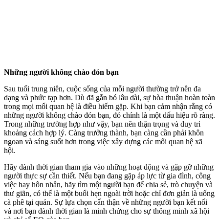
Những người không chào đón bạn
Sau tuổi trung niên, cuộc sống của mỗi người thường trở nên đa
dạng và phức tạp hơn. Dù đã gắn bó lâu dài, sự hòa thuận hoàn toàn
trong mọi mối quan hệ là điều hiếm gặp. Khi bạn cảm nhận rằng có
những người không chào đón bạn, đó chính là một dấu hiệu rõ ràng.
Trong những trường hợp như vậy, bạn nên thận trọng và duy trì
khoảng cách hợp lý. Càng trưởng thành, bạn càng cần phải khôn
ngoan và sáng suốt hơn trong việc xây dựng các mối quan hệ xã
hội.
Hãy dành thời gian tham gia vào những hoạt động và gặp gỡ những
người thực sự cần thiết. Nếu bạn đang gặp áp lực từ gia đình, công
việc hay hôn nhân, hãy tìm một người bạn để chia sẻ, trò chuyện và
thư giãn, có thể là một buổi hẹn ngoài trời hoặc chỉ đơn giản là uống
cà phê tại quán. Sự lựa chọn cẩn thận về những người bạn kết nối
và nơi bạn dành thời gian là minh chứng cho sự thông minh xã hội