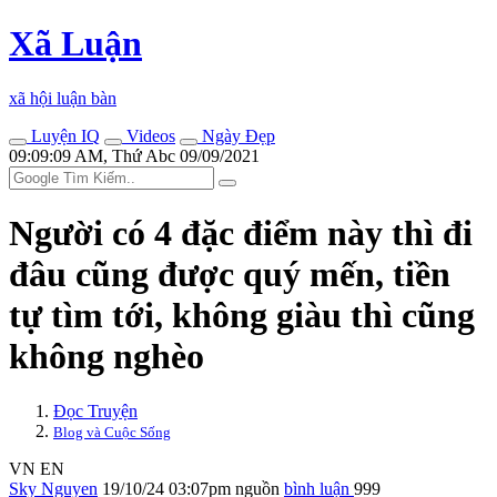
Xã Luận
xã hội luận bàn
Luyện IQ
Videos
Ngày Đẹp
09:09:09 AM, Thứ Abc 09/09/2021
Người có 4 đặc điểm này thì đi
đâu cũng được quý mến, tiền
tự tìm tới, không giàu thì cũng
không nghèo
Đọc Truyện
Blog và Cuộc Sống
VN
EN
Sky Nguyen
19/10/24 03:07pm
nguồn
bình luận
999