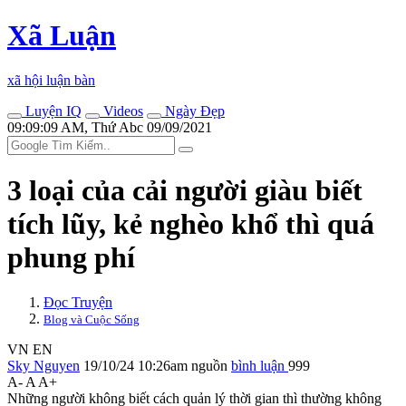
Xã Luận
xã hội luận bàn
Luyện IQ
Videos
Ngày Đẹp
09:09:09 AM, Thứ Abc 09/09/2021
3 loại của cải người giàu biết
tích lũy, kẻ nghèo khổ thì quá
phung phí
Đọc Truyện
Blog và Cuộc Sống
VN
EN
Sky Nguyen
19/10/24 10:26am
nguồn
bình luận
999
A-
A
A+
Những người không biết cách quản lý thời gian thì thường không