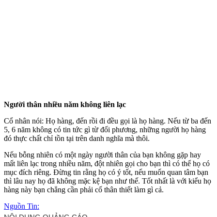
Người thân nhiều năm không liên lạc
Cổ nhân nói: Họ hàng, đến rồi đi đều gọi là họ hàng. Nếu từ ba đến
5, 6 năm không có tin tức gì từ đối phương, những người họ hàng
đó thực chất chỉ tồn tại trên danh nghĩa mà thôi.
Nếu bỗng nhiên có một ngày người thân của bạn không gặp hay
mất liên lạc trong nhiều năm, đột nhiên gọi cho bạn thì có thể họ có
mục đích riêng. Đừng tin rằng họ có ý tốt, nếu muốn quan tâm bạn
thì lâu nay họ đã khô‌ּng mặ‌ּc kệ bạn như thế. Tốt nhất là với kiểu họ
hàng này bạn chẳng cần phải cố thân thiết làm gì cả.
Nguồn Tin: