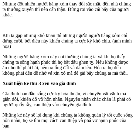
Nhưng đột nhiên người hàng xóm thay đổi sắc mặt, đến nhà chúng
ta thường xuyên thì nên cẩn thận. Đừng rơi vào cái bẫy của người
khác.
Khi ta gặp những khó khăn thì những người người hàng xóm chỉ
đứng cười, bởi điều này khiến chúng ta cực kỳ khó chịu. (ảnh minh
họa)
Những người hàng xóm này coi thường chúng ta và khi họ thấy
chúng ta sống hạnh phúc thì họ bắt đầu ghen tỵ. Nếu không được
ăn nho thì phải hái, ném xuống đất và dẫm lên. Hóa ra họ đến
không phải đến để nhờ vả xin xỏ mà để gài bẫy chúng ta mà thôi.
Xuất hiện kẻ thứ 3 xen vào gia đình
Gia đình ban đầu sống cực kỳ hòa thuận, vì chuyện vặt vãnh mà
giận dỗi, khiến đổ vỡ hôn nhân. Nguyên nhân chắc chắn là phải có
người quấy rầy, can thiệp vào chuyện gia đình.
Những kẻ này sẽ lợi dụng khi chúng ta không quản lý tốt cuộc sống
hôn nhân, họ sẽ tìm mọi cách can thiệp và phá vỡ hạnh phúc của
bạn.