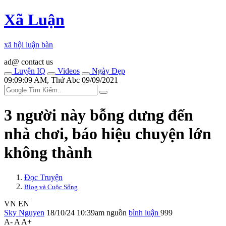
Xã Luận
xã hội luận bàn
ad@ contact us
Luyện IQ
Videos
Ngày Đẹp
09:09:09 AM, Thứ Abc 09/09/2021
3 người này bỗng dưng đến
nhà chơi, báo hiệu chuyện lớn
không thành
Đọc Truyện
Blog và Cuộc Sống
VN
EN
Sky Nguyen
18/10/24 10:39am
nguồn
bình luận
999
A-
A
A+