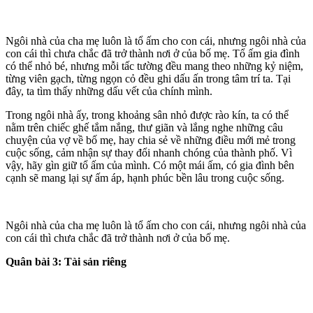
Ngôi nhà của cha mẹ luôn là tổ ấm cho con cái, nhưng ngôi nhà của
con cái thì chưa chắc đã trở thành nơi ở của bố mẹ. Tổ ấm gia đình
có thể nhỏ bé, nhưng mỗi tấc tường đều mang theo những kỷ niệm,
từng viên gạch, từng ngọn cỏ đều ghi dấu ấn trong tâm trí ta. Tại
đây, ta tìm thấy những dấu vết của chính mình.
Trong ngôi nhà ấy, trong khoảng sân nhỏ được rào kín, ta có thể
nằm trên chiếc ghế tắm nắng, thư giãn và lắng nghe những câu
chuyện của vợ về bố mẹ, hay chia sẻ về những điều mới mẻ trong
cuộc sống, cảm nhận sự thay đổi nhanh chóng của thành phố. Vì
vậy, hãy gìn giữ tổ ấm của mình. Có một mái ấm, có gia đình bên
cạnh sẽ mang lại sự ấm áp, hạnh phúc bền lâu trong cuộc sống.
Ngôi nhà của cha mẹ luôn là tổ ấm cho con cái, nhưng ngôi nhà của
con cái thì chưa chắc đã trở thành nơi ở của bố mẹ.
Quân bài 3: Tài sản riêng