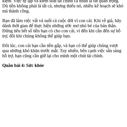
kiệm. Việc tự lập và kiểm soát tài chính cá nhân là rất quan trọng.
Dù tiền không phải là tất cả, nhưng thiếu nó, nhiều kế hoạch sẽ khó
mà thành công.
Bạn đã làm việc vất vả suốt cả cuộc đời vì con cái. Khi về già, hãy
dành thời gian để thực hiện những ước mơ nhỏ bé của bản thân.
Đừng tiêu hết số tiền bạn có cho con cái, vì đến khi cần đến sự hỗ
trợ, đôi khi chúng không thể giúp bạn.
Đôi lúc, con cái bạn cần tiền gấp, và bạn có thể giúp chúng vượt
qua những khó khăn trước mắt. Tuy nhiên, bên cạnh việc sẵn sàng
hỗ trợ, bạn cũng cần giữ lại cho mình một chút tài chính.
Quân bài 4: Sức khỏe