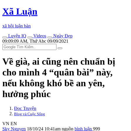
Xã Luận
xã hội luận bàn
Luyện IQ
Videos
Ngày Đẹp
09:09:09 AM, Thứ Abc 09/09/2021
Về già, ai cũng nên chuẩn bị
cho mình 4 “quân bài” này,
nếu không khó bề an yên,
hưởng phúc
Đọc Truyện
Blog và Cuộc Sống
VN
EN
Sky Nguyen
18/10/24 10:41am
nguồn
bình luận
999