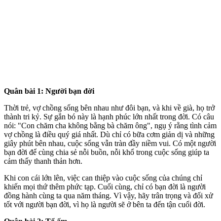
Quân bài 1: Người bạn đời
Thời trẻ, vợ chồng sống bên nhau như đôi bạn, và khi về già, họ trở
thành tri kỷ. Sự gắn bó này là hạnh phúc lớn nhất trong đời. Có câu
nói: "Con chăm cha không bằng bà chăm ông", ngụ ý rằng tình cảm
vợ chồng là điều quý giá nhất. Dù chỉ có bữa cơm giản dị và những
giây phút bên nhau, cuộc sống vẫn tràn đầy niềm vui. Có một người
bạn đời để cùng chia sẻ nỗi buồn, nỗi khổ trong cuộc sống giúp ta
cảm thấy thanh thản hơn.
Khi con cái lớn lên, việc can thiệp vào cuộc sống của chúng chỉ
khiến mọi thứ thêm phức tạp. Cuối cùng, chỉ có bạn đời là người
đồng hành cùng ta qua năm tháng. Vì vậy, hãy trân trọng và đối xử
tốt với người bạn đời, vì họ là người sẽ ở bên ta đến tận cuối đời.