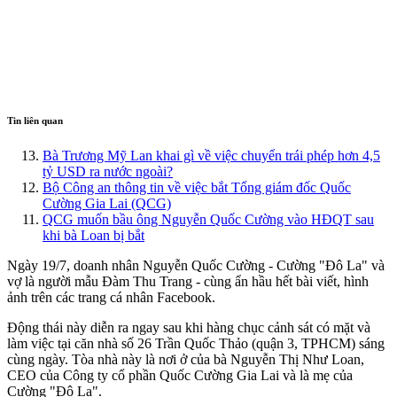
Tin liên quan
Bà Trương Mỹ Lan khai gì về việc chuyển trái phép hơn 4,5
tỷ USD ra nước ngoài?
Bộ Công an thông tin về việc bắt Tổng giám đốc Quốc
Cường Gia Lai (QCG)
QCG muốn bầu ông Nguyễn Quốc Cường vào HĐQT sau
khi bà Loan bị bắt
Ngày 19/7, doanh nhân Nguyễn Quốc Cường - Cường "Đô La" và
vợ là người mẫu Đàm Thu Trang - cùng ẩn hầu hết bài viết, hình
ảnh trên các trang cá nhân Facebook.
Động thái này diễn ra ngay sau khi hàng chục cảnh sát có mặt và
làm việc tại căn nhà số 26 Trần Quốc Thảo (quận 3, TPHCM) sáng
cùng ngày. Tòa nhà này là nơi ở của bà Nguyễn Thị Như Loan,
CEO của Công ty cổ phần Quốc Cường Gia Lai và là mẹ của
Cường "Đô La".