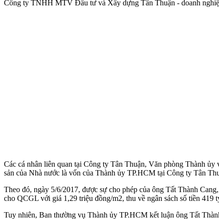
Công ty TNHH MTV Đầu tư và Xây dựng Tân Thuận - doanh nghiệ
Các cá nhân liên quan tại Công ty Tân Thuận, Văn phòng Thành ủy v
sản của Nhà nước là vốn của Thành ủy TP.HCM tại Công ty Tân Thu
Theo đó, ngày 5/6/2017, được sự cho phép của ông Tất Thành Cang
cho QCGL với giá 1,29 triệu đồng/m2, thu về ngân sách số tiền 419 t
Tuy nhiên, Ban thường vụ Thành ủy TP.HCM kết luận ông Tất Thành