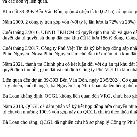
và các đơn vị liên quan.
Khu đất 39-39B Bến Vân Đồn, quận 4 (diện tích 0,62 ha) có nguồn 
Năm 2009, 2 công ty trên góp vốn (với tỷ lệ lần lượt là 72% và 28%
Cuối tháng 3/2010, UBND TP.HCM có quyết định thu hồi và giao đ
duyệt giá trị quyền sử dụng đất của khu đất là hơn 186 tỷ đồng. Công 
Cuối tháng 3/2017, Công ty Phú Việt Tín đã ký kết hợp đồng sáp n
Phúc Nguyên. Nova Phúc Nguyên làm chủ đầu tư dự án trên khu đất
Năm 2021, thanh tra Chính phủ có kết luận đối với dự án tại khu 
quyết định thu hồi, giao đất và chỉ định Công ty Phú Việt Tín làm n
Liên quan đến dự án 39-39B Bến Vân Đồn, ngày 23/5/2024, Cơ quan 
Tuy nhiên, cuối tháng 5, bà Nguyễn Thị Như Loan đã lên tiếng phủ 
Bà Loan khẳng định, QCGL không liên quan đến VRG, chưa bao giờ 
Năm 2013, QCGL đã đàm phán và ký kết hợp đồng hứa chuyển nhượn
trị chuyển nhượng 100% vốn góp này do QCGL chi trả theo thỏa thuậ
Bà Loan cho rằng, QCGL đã nghiên cứu hồ sơ pháp lý Công ty Phú V