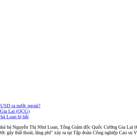
ỷ USD ra nước ngoài?
 Gia Lai (QCG)
à Loan bị bắt
i nhà bà Nguyễn Thị Như Loan, Tổng Giám đốc Quốc Cường Gia Lai (QC
ước gây thất thoát, lãng phí" xảy ra tại Tập đoàn Công nghiệp Cao s