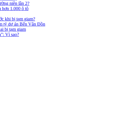
ờng niên lần 2?
 hơn 1.000 ô tô
c khi bị tạm giam?
ăm tỷ dự án Bến Vân Đồn
i bị tạm giam
”: Vì sao?