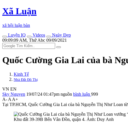
Xã Luận
xã hội luận bàn
Luyện IQ
Videos
Ngày Đẹp
09:09:09 AM, Thứ Abc 09/09/2021
Quốc Cường Gia Lai của bà Ng
Kinh Tế
Nhà Đất Đô Thị
VN
EN
Sky Nguyen
19/07/24 01:47pm
nguồn
bình luận
999
A-
A
A+
Tại TP.HCM, Quốc Cường Gia Lai của bà Nguyễn Thị Như Loan từn
Khu đất 39-39B Bến Vân Đồn, quận 4. Ảnh: Duy Anh