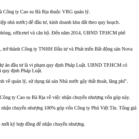
và Công ty Cao su Bà Rịa thuộc VRG quản lý.
iệp nhà nước) để đầu tư, kinh doanh khu đất theo quy hoạch.
 phòng, officetel và căn hộ. Đến năm 2014, UBND TP.HCM phê
, trở thành Công ty TNHH Đầu tư và Phát triển Bất động sản Nova
ập dự án đầu tư là vi phạm quy định Pháp Luật. UBND TP.HCM có
i quy định Pháp Luật.
 quản lý, sử dụng tài sản Nhà nước gây thất thoát, lãng phí".
Công ty Cao su Bà Rịa về việc nhận chuyển nhượng vốn góp này.
 nhận chuyển nhượng 100% góp vốn Công ty Phú Việt Tín. Tổng giá
đó mới ký hợp đồng để nhận chuyển nhượng.