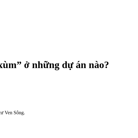
xùm” ở những dự án nào?
cư Ven Sông.