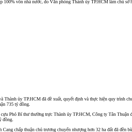
p 100% vốn nhà nước, do Văn phòng Thành ủy TP.HCM làm chủ sở 
à Thành ủy TP.HCM đã đề xuất, quyết định và thực hiện quy trình chu
ận 735 tỷ đồng.
, cựu Phó Bí thư thường trực Thành ủy TP.HCM, Công ty Tân Thuận đ
ỷ đồng.
 Cang chấp thuận chủ trương chuyển nhượng hơn 32 ha đất đã đền b