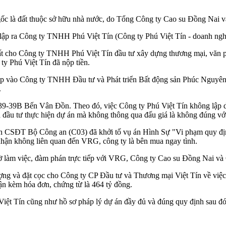
gốc là đất thuộc sở hữu nhà nước, do Tổng Công ty Cao su Đồng Nai 
) lập ra Công ty TNHH Phú Việt Tín (Công ty Phú Việt Tín - doanh ngh
ất cho Công ty TNHH Phú Việt Tín đầu tư xây dựng thương mại, văn
ty Phú Việt Tín đã nộp tiền.
hập vào Công ty TNHH Đầu tư và Phát triển Bất động sản Phúc Nguyên
.
đất 39-39B Bến Vân Đồn. Theo đó, việc Công ty Phú Việt Tín không l
hà đầu tư thực hiện dự án mà không thông qua đấu giá là không đúng vớ
CSĐT Bộ Công an (C03) đã khởi tố vụ án Hình Sự "Vi phạm quy định về
nhận không liên quan đến VRG, công ty là bên mua ngay tình.
làm việc, đàm phán trực tiếp với VRG, Công ty Cao su Đồng Nai và 
g và đặt cọc cho Công ty CP Đầu tư và Thương mại Việt Tín về việc
n kèm hóa đơn, chứng từ là 464 tỷ đồng.
iệt Tín cũng như hồ sơ pháp lý dự án đầy đủ và đúng quy định sau 