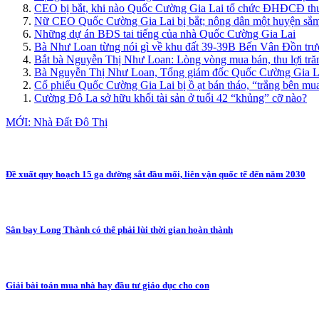
CEO bị bắt, khi nào Quốc Cường Gia Lai tổ chức ĐHĐCĐ thư
Nữ CEO Quốc Cường Gia Lai bị bắt; nông dân một huyện sắm
Những dự án BĐS tai tiếng của nhà Quốc Cường Gia Lai
Bà Như Loan từng nói gì về khu đất 39-39B Bến Vân Đồn trướ
Bắt bà Nguyễn Thị Như Loan: Lòng vòng mua bán, thu lợi tr
Bà Nguyễn Thị Như Loan, Tổng giám đốc Quốc Cường Gia La
Cổ phiếu Quốc Cường Gia Lai bị ồ ạt bán tháo, “trắng bên mua
Cường Đô La sở hữu khối tài sản ở tuổi 42 “khủng” cỡ nào?
MỚI: Nhà Đất Đô Thị
Đề xuất quy hoạch 15 ga đường sắt đầu mối, liên vận quốc tế đến năm 2030
Sân bay Long Thành có thể phải lùi thời gian hoàn thành
Giải bài toán mua nhà hay đầu tư giáo dục cho con