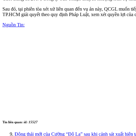
Sau đó, tại phiên tòa xét xử liên quan đến vụ án này, QCGL muốn ti
TP.HCM giải quyết theo quy định Pháp Luật, xem xét quyền lợi của c
Nguồn Tin:
Tin liên quan:
id: 15527
Động thái mới của Cường “Đô La” sau khi cảnh sát xuất hiện t