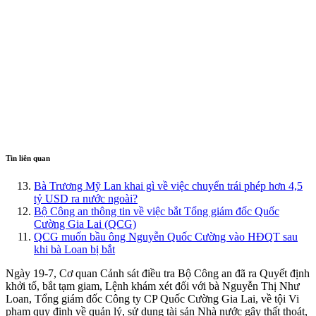
Tin liên quan
Bà Trương Mỹ Lan khai gì về việc chuyển trái phép hơn 4,5
tỷ USD ra nước ngoài?
Bộ Công an thông tin về việc bắt Tổng giám đốc Quốc
Cường Gia Lai (QCG)
QCG muốn bầu ông Nguyễn Quốc Cường vào HĐQT sau
khi bà Loan bị bắt
Ngày 19-7, Cơ quan Cảnh sát điều tra Bộ Công an đã ra Quyết định
khởi tố, bắt tạm giam, Lệnh khám xét đối với bà Nguyễn Thị Như
Loan, Tổng giám đốc Công ty CP Quốc Cường Gia Lai, về tội Vi
phạm quy định về quản lý, sử dụng tài sản Nhà nước gây thất thoát,