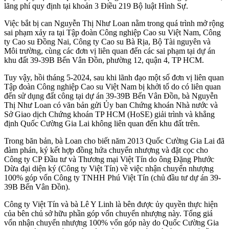
lãng phí quy định tại khoản 3 Điều 219 Bộ luật Hình Sự.
Việc bắt bị can Nguyễn Thị Như Loan nằm trong quá trình mở rộng
sai phạm xảy ra tại Tập đoàn Công nghiệp Cao su Việt Nam, Công
ty Cao su Đồng Nai, Công ty Cao su Bà Rịa, Bộ Tài nguyên và
Môi trường, cùng các đơn vị liên quan đến các sai phạm tại dự án
khu đất 39-39B Bến Vân Đồn, phường 12, quận 4, TP HCM.
Tuy vậy, hồi tháng 5-2024, sau khi lãnh đạo một số đơn vị liên quan
Tập đoàn Công nghiệp Cao su Việt Nam bị khởi tố do có liên quan
đến sử dụng đất công tại dự án 39-39B Bến Vân Đồn, bà Nguyễn
Thị Như Loan có văn bản gửi Ủy ban Chứng khoán Nhà nước và
Sở Giao dịch Chứng khoán TP HCM (HoSE) giải trình và khẳng
định Quốc Cường Gia Lai không liên quan đến khu đất trên.
Trong băn bản, bà Loan cho biết năm 2013 Quốc Cường Gia Lai đã
đàm phán, ký kết hợp đồng hứa chuyển nhượng và đặt cọc cho
Công ty CP Đầu tư và Thương mại Việt Tín do ông Đặng Phước
Dừa đại diện ký (Công ty Việt Tín) về việc nhận chuyển nhượng
100% góp vốn Công ty TNHH Phú Việt Tín (chủ đầu tư dự án 39-
39B Bến Vân Đồn).
Công ty Việt Tín và bà Lê Y Linh là bên được ủy quyền thực hiện
của bên chủ sở hữu phần góp vốn chuyển nhượng này. Tổng giá
vốn nhận chuyển nhượng 100% vốn góp này do Quốc Cường Gia