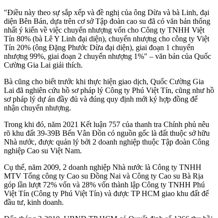
"Điều này theo sự sắp xếp và đề nghị của ông Dừa và bà Linh, đại
diện Bên Bán, dựa trên cơ sở Tập đoàn cao su đã có văn bản thống
nhất ý kiến về việc chuyển nhượng vốn cho Công ty TNHH Việt
Tín 80% (bà Lê Y Linh đại diện), chuyển nhượng cho công ty Việt
Tín 20% (ông Đặng Phước Dừa đại diện), giai đoạn 1 chuyển
nhượng 99%, giai đoạn 2 chuyển nhượng 1%" – văn bản của Quốc
Cường Gia Lai giải thích.
Bà cũng cho biết trước khi thực hiện giao dịch, Quốc Cường Gia
Lai đã nghiên cứu hồ sơ pháp lý Công ty Phú Việt Tín, cũng như hồ
sơ pháp lý dự án đầy đủ và đúng quy định mới ký hợp đồng để
nhận chuyển nhượng.
Trong khi đó, năm 2021 Kết luận 757 của thanh tra Chính phủ nêu
rõ khu đất 39-39B Bến Vân Đồn có nguồn gốc là đất thuộc sở hữu
Nhà nước, được quản lý bởi 2 doanh nghiệp thuộc Tập đoàn Công
nghiệp Cao su Việt Nam.
Cụ thể, năm 2009, 2 doanh nghiệp Nhà nước là Công ty TNHH
MTV Tổng công ty Cao su Đồng Nai và Công ty Cao su Bà Rịa
góp lần lượt 72% vốn và 28% vốn thành lập Công ty TNHH Phú
Việt Tín (Công ty Phú Việt Tín) và được TP HCM giao khu đất để
đầu tư, kinh doanh.