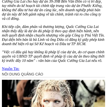
Cường Gia Lai cho hay dự án 39-39B Bến Vân Đồn có vị trí đẹp,
tuy nhiên do kế hoạch tài chính tập trung vào dự án Phước Kiểng,
không thể đầu tư hai dự án cùng lúc, nên doanh nghiệp phải bán
dự án này để bớt gánh nặng về tài chính, tránh rủi ro cho công ty
và cổ đông.
Khi tiếp cận, đàm phán và thương lượng, Quốc Cường Gia Lai
nhận thấy đây là dự án đủ pháp lý theo quy định hiện hành, nên
mới quyết định nhận chuyển nhượng vốn góp Công ty Phú Việt Tín.
Đại diện bên bán là bà Linh và ông Dừa có đăng ký giấy phép kinh
doanh thể hiện rõ tại Sở Kế hoạch và Đầu tư TP HCM.
"Việc có đấu giá hay không là pháp lý của dự án, do cơ quan chính
quyền và UBND TP quyết định về pháp lý của dự án theo từng thời
kỳ trước đây 10 năm" - văn bản của Quốc Cường Gia Lai nêu rõ.
Nguồn Tin: