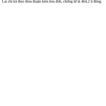
Lai chi trả theo thỏa thuận kèm hóa đơn, chứng từ là 464,2 tỉ đồng.