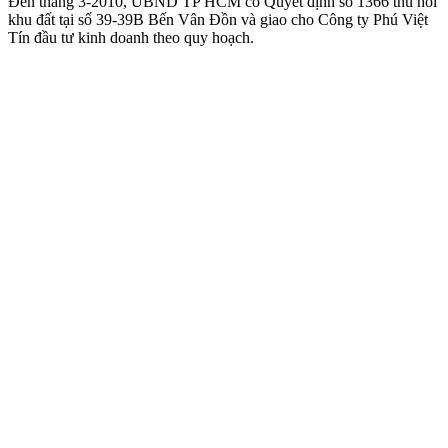
Đến tháng 3-2010, UBND TP HCM có Quyết định số 1366 thu hồi
khu đất tại số 39-39B Bến Vân Đồn và giao cho Công ty Phú Việt
Tín đầu tư kinh doanh theo quy hoạch.