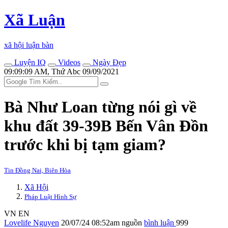
Xã Luận
xã hội luận bàn
Luyện IQ
Videos
Ngày Đẹp
09:09:09 AM, Thứ Abc 09/09/2021
Bà Như Loan từng nói gì về
khu đất 39-39B Bến Vân Đồn
trước khi bị tạm giam?
Tin Đồng Nai, Biên Hòa
Xã Hội
Pháp Luật Hình Sự
VN
EN
Lovelife Nguyen
20/07/24 08:52am
nguồn
bình luận
999