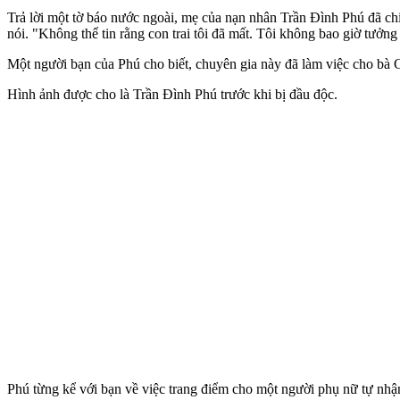
Trả lời một tờ báo nước ngoài, mẹ của nạn nhân Trần Đình Phú đã chia 
nói. "Không thể tin rằng con trai tôi đã mất. Tôi không bao giờ tưởng
Một người bạn của Phú cho biết, chuyên gia này đã làm việc cho b
Hình ảnh được cho là Trần Đình Phú trước khi bị đầ‌u độ‌c.
Phú từng kể với bạn về việc trang điểm cho một người phụ nữ tự nhậ