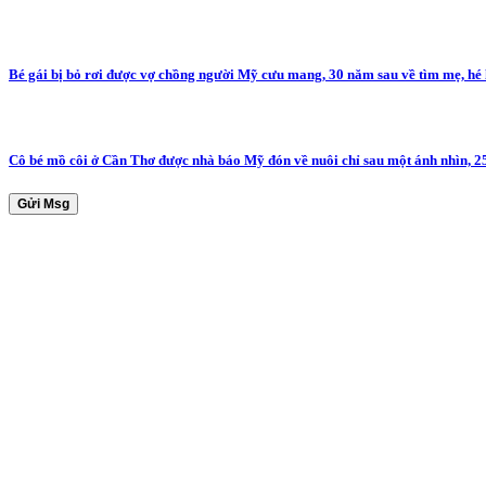
Bé gái bị bỏ rơi được vợ chồng người Mỹ cưu mang, 30 năm sau về tìm mẹ, hé
Cô bé mồ côi ở Cần Thơ được nhà báo Mỹ đón về nuôi chỉ sau một ánh nhìn, 2
Gửi Msg