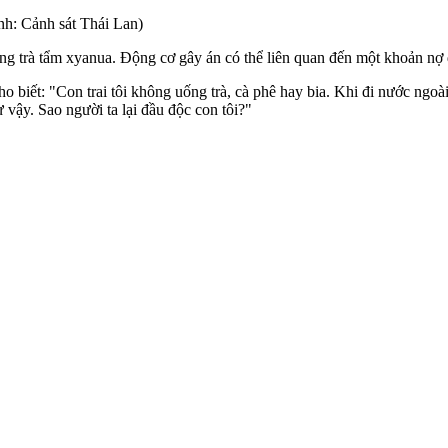
nh: Cảnh sát Thái Lan)
ằng trà tẩm xyanua. Động cơ gây án có thể liên quan đến một khoản nợ
ho biết: "Con trai tôi không uống trà, cà phê hay bia. Khi đi nước ng
vậy. Sao người ta lại đầ‌u độ‌c con tôi?"