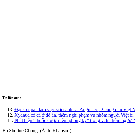
Tin liên quan
Đại sứ quán làm việc với cảnh sát Angola vụ 2 công dân Việt
Xyanua có cả ở đồ ăn, thêm nghi phạm vụ nhóm người Việt bị
Phát hiện “thuốc được niêm phong kỹ” trong vali nhóm người V
Bà Sherine Chong. (Ảnh: Khaosod)