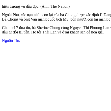
hiện trường vụ đầ‌u độ‌c. (Ảnh: The Nation)
Ngoài Phú, các nạn nhân còn lại của bà Chong được xác định là Da
Bà Chong và ông Van mang quốc tịch Mỹ, bốn người còn lại mang q
Channel 7 đưa tin, bà Sherine Chong cùng Nguyen Thi Phuong Lan v
đầu tư đòi lại tiền. Họ tới Thái Lan và ở lại khách sạn để hòa giải.
Nguồn Tin: