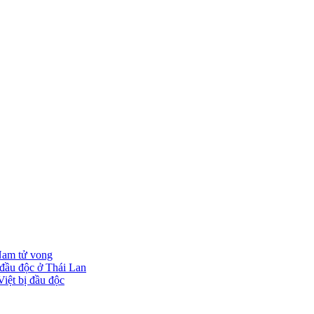
 Nam tử vong
 đầu độc ở Thái Lan
iệt bị đầu độc