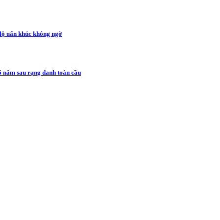
 lộ uẩn khúc không ngờ
5 năm sau rạng danh toàn cầu