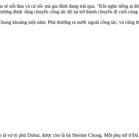
sẻ nỗi đau và cú sốc mà gia đình đang trải qua. "Khi nghe tiếng ai đó m
 tượng được rằng chuyến công tác đó lại trở thành chuyến đi cuối cùng c
à Chong khoảng một năm. Phú thường ra nước ngoài công tác, và cũng
n là vợ tỷ phú Dubai, được cho là bà Sherine Chong. Một phụ nữ ở Đà