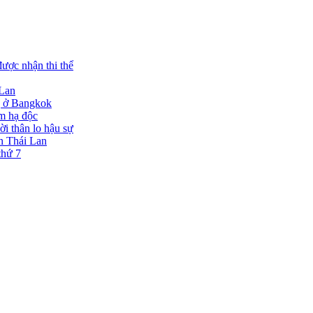
ược nhận thi thể
 Lan
ng ở Bangkok
ạm hạ độc
ời thân lo hậu sự
ạn Thái Lan
thứ 7