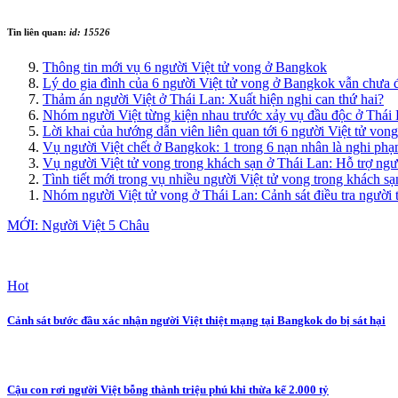
Tin liên quan:
id: 15526
Thông tin mới vụ 6 người Việt tử vong ở Bangkok
Lý do gia đình của 6 người Việt tử vong ở Bangkok vẫn chưa đ
Thảm án người Việt ở Thái Lan: Xuất hiện nghi can thứ hai?
Nhóm người Việt từng kiện nhau trước xảy vụ đầu độc ở Thái
Lời khai của hướng dẫn viên liên quan tới 6 người Việt tử vo
Vụ người Việt chết ở Bangkok: 1 trong 6 nạn nhân là nghi ph
Vụ người Việt tử vong trong khách sạn ở Thái Lan: Hỗ trợ ngư
Tình tiết mới trong vụ nhiều người Việt tử vong trong khách s
Nhóm người Việt tử vong ở Thái Lan: Cảnh sát điều tra người 
MỚI: Người Việt 5 Châu
Hot
Cảnh sát bước đầu xác nhận người Việt thiệt mạng tại Bangkok do bị sát hại
Cậu con rơi người Việt bỗng thành triệu phú khi thừa kế 2.000 tỷ