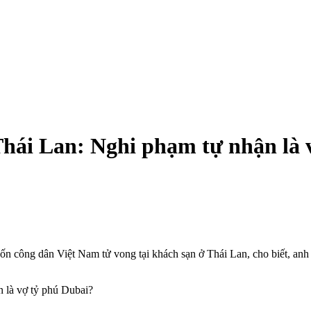
 Thái Lan: Nghi phạm tự nhận là
ốn công dân Việt Nam t‌ử von‌g tại khách sạn ở Thái Lan, cho biết, 