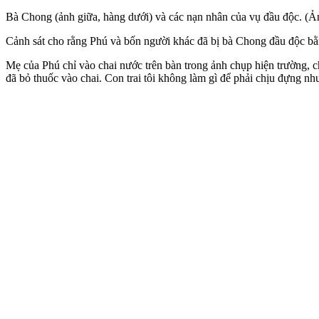
Bà Chong (ảnh giữa, hàng dưới) và các nạn nhân của vụ đầ‌u độ‌c. (Ả
Cảnh sát cho rằng Phú và bốn người khác đã bị bà Chong đầ‌u độ‌c b
Mẹ của Phú chỉ vào chai nước trên bàn trong ảnh chụp hiện trường, c
đã bỏ thuốc vào chai. Con trai tôi không làm gì để phải chịu đựng như 