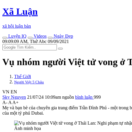
Xã Luận
xã hội luận bàn
Luyện IQ
Videos
Ngày Đẹp
09:09:09 AM, Thứ Abc 09/09/2021
Vụ nhóm người Việt t‌ử von‌g ở
Thế Giới
Người Việt 5 Châu
VN
EN
Sky Nguyen
21/07/24 10:09am
nguồn
bình luận
999
A-
A
A+
Mẹ và bạn bè của chuyên gia trang điểm Trần Đình Phú - một trong b
của một tỷ phú Dubai.
Ảnh minh họa